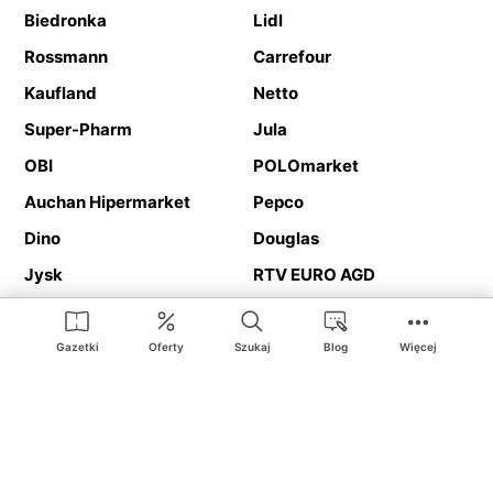
Biedronka
Lidl
Rossmann
Carrefour
Kaufland
Netto
Super-Pharm
Jula
OBI
POLOmarket
Auchan Hipermarket
Pepco
Dino
Douglas
Jysk
RTV EURO AGD
Action
Media Expert
Deichmann
Media Markt
Gazetki
Oferty
Szukaj
Blog
Więcej
Ding.pl to serwis internetowy prezentujący
gazetki promocyjne
oraz
katalogi
sklepów i dużych sieci handlowych. Dzięki
geolokalizacji otrzymasz przede wszystkim oferty sklepów, z
Twojego bliskiego otoczenia. Dodatkowo na stronie znajdziesz
adresy sklepów, więc w trakcie podróży bez problemu trafisz do