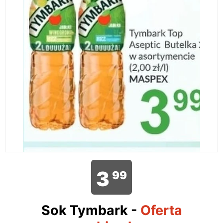
3
99
Sok Tymbark
-
Oferta