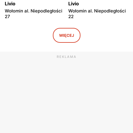
Livio
Livio
Wołomin al. Niepodległości
Wołomin al. Niepodległości
27
22
Livio
Livio
Otwock, ul. Warszawska
Otwock, ul. Wawerska 10
WIĘCEJ
11/13
Livio
Livio
REKLAMA
Wołomin, ul. Szosa
Otwock, ul. Stefana
Jadowska 14B
Batorego 34
Livio
Livio
Otwock, ul. Stefana
Karczew, ul. Ks. Bp.
Batorego 4
Władysława Miziołka 1
Livio
Livio
Otwock, ul. Stefana
Jabłonna, ul. Jabłonna 10
Żeromskiego 121
Livio
Livio
Karczew, ul. Rynek
Dobczyn, ul. Mazowiecka