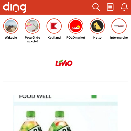
Wakacje
Powrót do
Kaufland
POLOmarket
Netto
Intermarche
szkoły!