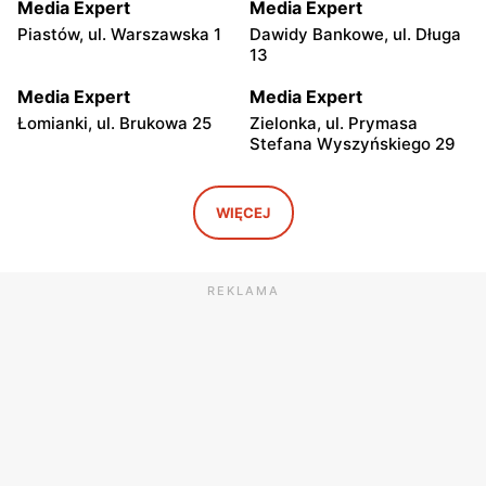
Media Expert
Media Expert
Piastów, ul. Warszawska 1
Dawidy Bankowe, ul. Długa
13
Media Expert
Media Expert
Łomianki, ul. Brukowa 25
Zielonka, ul. Prymasa
Stefana Wyszyńskiego 29
Media Expert
Media Expert
Janki, ul. Mszczonowska 3
Ożarów Mazowiecki, ul.
WIĘCEJ
Poznańska 151b
Media Expert
Media Expert
REKLAMA
Marki al. Marsz. Józefa
Piaseczno, ul. Puławska 46
Piłsudskiego 200
Media Expert
Media Expert
Parzniew, ul. Solidarności 1
Jabłonna, ul. Edukacyjna 2
Media Expert
Media Expert
Legionowo, ul. Marsz.
Radzymin al. Jana Pawła II
Józefa Piłsudskiego 31C
23