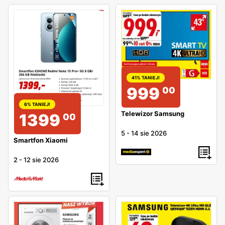
41% TANIEJ!
999
00
6% TANIEJ!
Telewizor Samsung
1399
00
5
-
14 sie 2026
Smartfon Xiaomi
2
-
12 sie 2026