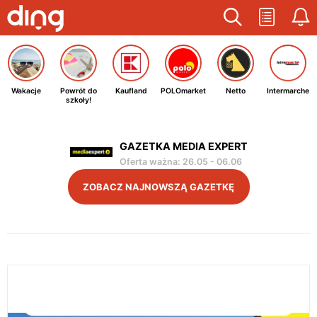
Wakacje
Powrót do
Kaufland
POLOmarket
Netto
Intermarche
szkoły!
GAZETKA MEDIA EXPERT
Oferta ważna
:
26.05
-
06.06
ZOBACZ NAJNOWSZĄ GAZETKĘ