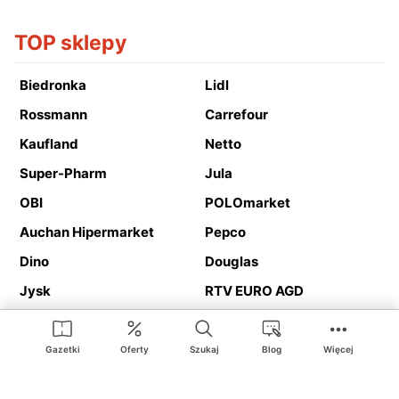
TOP sklepy
Biedronka
Lidl
Rossmann
Carrefour
Kaufland
Netto
Super-Pharm
Jula
OBI
POLOmarket
Auchan Hipermarket
Pepco
Dino
Douglas
Jysk
RTV EURO AGD
Action
Media Expert
Deichmann
Media Markt
Gazetki
Oferty
Szukaj
Blog
Więcej