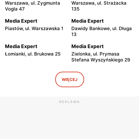
Warszawa, ul. Zygmunta
Warszawa, ul. Strażacka
Vogla 47
135
Media Expert
Media Expert
Piastów, ul. Warszawska 1
Dawidy Bankowe, ul. Długa
13
Media Expert
Media Expert
Łomianki, ul. Brukowa 25
Zielonka, ul. Prymasa
Stefana Wyszyńskiego 29
Media Expert
Media Expert
Janki, ul. Mszczonowska 3
Ożarów Mazowiecki, ul.
WIĘCEJ
Poznańska 151b
Media Expert
Media Expert
REKLAMA
Marki al. Marsz. Józefa
Piaseczno, ul. Puławska 46
Piłsudskiego 200
Media Expert
Media Expert
Parzniew, ul. Solidarności 1
Jabłonna, ul. Edukacyjna 2