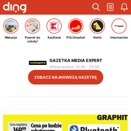
Wakacje
Powrót do
Kaufland
POLOmarket
Netto
Intermarche
szkoły!
GAZETKA MEDIA EXPERT
Oferta ważna
:
13.05
-
23.05
ZOBACZ NAJNOWSZĄ GAZETKĘ