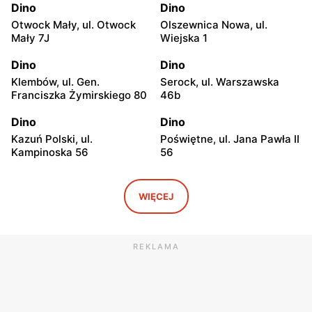
Dino
Dino
Otwock Mały, ul. Otwock
Olszewnica Nowa, ul.
Mały 7J
Wiejska 1
Dino
Dino
Klembów, ul. Gen.
Serock, ul. Warszawska
Franciszka Żymirskiego 80
46b
Dino
Dino
Kazuń Polski, ul.
Poświętne, ul. Jana Pawła II
Kampinoska 56
56
Dino
Dino
Adamowizna, ul.
Bieniewice, ul. Błońska 52
WIĘCEJ
Adamowizna 100
Dino
Dino
REKLAMA
Błonie, ul. Nowa Wieś 12c
Pomiechówek, ul.
Warszawska 49
Dino
Dino
Dąbrówka, ul. Kościelna 7g
Zakroczym, ul. Klasztorna