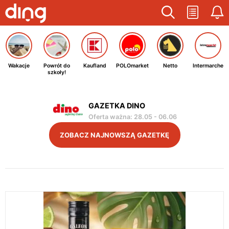
Wakacje
Powrót do
Kaufland
POLOmarket
Netto
Intermarche
szkoły!
GAZETKA DINO
Oferta ważna
:
28.05
-
06.06
ZOBACZ NAJNOWSZĄ GAZETKĘ