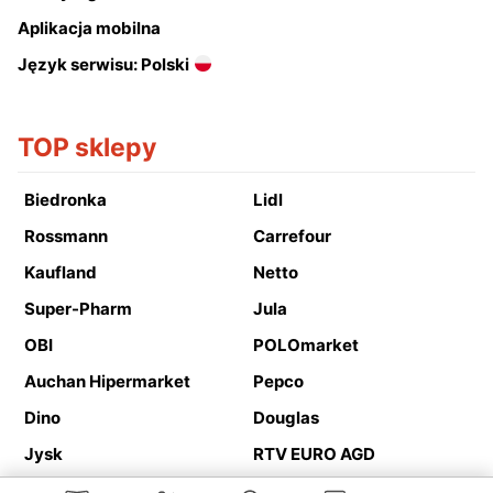
Aplikacja mobilna
Język serwisu: Polski
TOP sklepy
Biedronka
Lidl
Rossmann
Carrefour
Kaufland
Netto
Super-Pharm
Jula
OBI
POLOmarket
Auchan Hipermarket
Pepco
Dino
Douglas
Jysk
RTV EURO AGD
Action
Media Expert