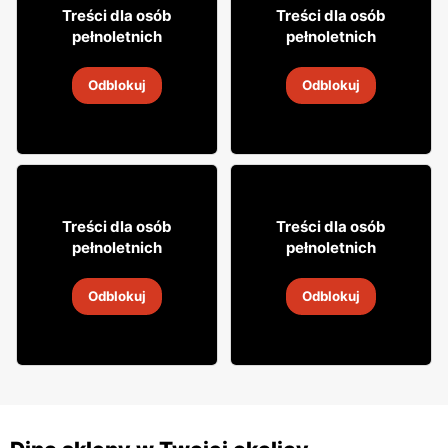
329
56
99
99
Treści dla osób
Treści dla osób
pełnoletnich
pełnoletnich
Rum Bacardi
Rum SBS
Odblokuj
Odblokuj
2
-
30 sie 2026
5 lip
-
9 sie 2026
11% TANIEJ!
499
39
99
99
Treści dla osób
Treści dla osób
pełnoletnich
pełnoletnich
Rum Dictador
Rum Republica
Odblokuj
Odblokuj
5 lip
-
9 sie 2026
31 lip
-
31 sie 2026