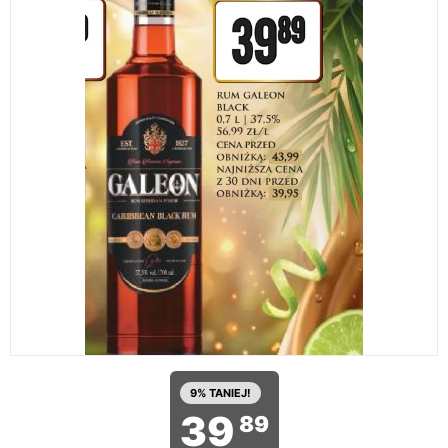
9% TANIEJ!
39
89