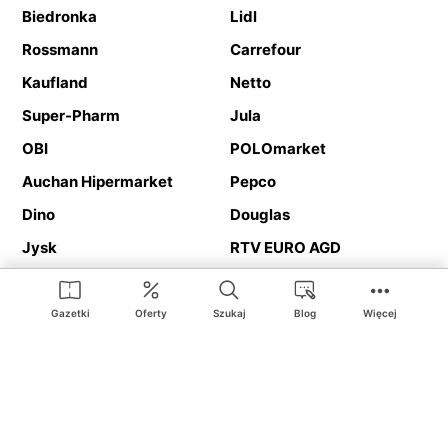
Biedronka
Lidl
Rossmann
Carrefour
Kaufland
Netto
Super-Pharm
Jula
OBI
POLOmarket
Auchan Hipermarket
Pepco
Dino
Douglas
Jysk
RTV EURO AGD
Action
Media Expert
Deichmann
Media Markt
Gazetki
Oferty
Szukaj
Blog
Więcej
Ding.pl to serwis internetowy prezentujący
gazetki promocyjne
oraz
katalogi
sklepów i dużych sieci handlowych. Dzięki
geolokalizacji otrzymasz przede wszystkim oferty sklepów, z
Twojego bliskiego otoczenia. Dodatkowo na stronie znajdziesz
adresy sklepów, więc w trakcie podróży bez problemu trafisz do