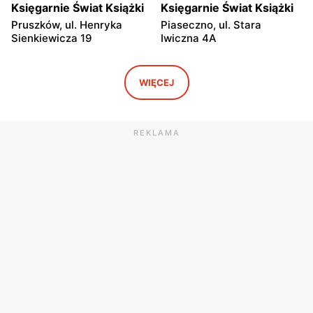
Księgarnie Świat Książki
Księgarnie Świat Książki
Pruszków, ul. Henryka
Piaseczno, ul. Stara
Sienkiewicza 19
Iwiczna 4A
Księgarnie Świat Książki
Księgarnie Świat Książki
Grodzisk Mazowiecki, ul.
Płock, ul. Wyszogrodzka
WIĘCEJ
Żyrardowska 14
144
Księgarnie Świat Książki
Księgarnie Świat Książki
REKLAMA
Radom, ul. Bolesława
Płock, ul. Przemysłowa 1
Chrobrego 1
Księgarnie Świat Książki
Księgarnie Świat Książki
Łódź al. Marsz. Józefa
Łódź al. Marsz. Józefa
Piłsudskiego 94
Piłsudskiego 15/23
Księgarnie Świat Książki
Księgarnie Świat Książki
Łódź, ul. Pabianicka 245
Włocławek, ul. Jana
Kilińskiego 3
Księgarnie Świat Książki
Księgarnie Świat Książki
Biała Podlaska, ul.
Bełchatów, ul. Bawełniana 7