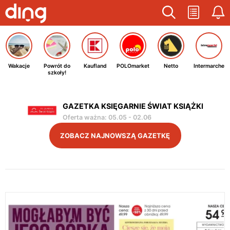
Wakacje
Powrót do
Kaufland
POLOmarket
Netto
Intermarche
szkoły!
GAZETKA KSIĘGARNIE ŚWIAT KSIĄŻKI
Oferta ważna
:
05.05
-
02.06
ZOBACZ NAJNOWSZĄ GAZETKĘ