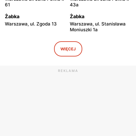
61
43a
Żabka
Żabka
Warszawa, ul. Zgoda 13
Warszawa, ul. Stanisława
Moniuszki 1a
Żabka
Żabka
Warszawa, ul.
Warszawa, ul. Grzybowska
WIĘCEJ
Świętokrzyska 0 Stacja
5
Metra A14
REKLAMA
Żabka
Żabka
Łódź, ul. Żurawia 14
Warszawa, ul. Żurawia 18
Żabka
Żabka
Warszawa, ul. Chmielna 35
Warszawa, ul. Chmielna
104
Żabka
Żabka
Warszawa, ul. Grzybowska
Warszawa, ul. Złota 69
2