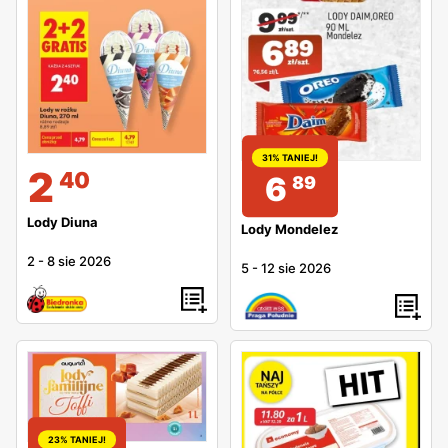
31% TANIEJ!
2
40
6
89
Lody Diuna
Lody Mondelez
2
-
8 sie 2026
5
-
12 sie 2026
23% TANIEJ!