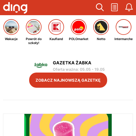
Wakacje
Powrót do
Kaufland
POLOmarket
Netto
Intermarche
szkoły!
GAZETKA ŻABKA
Oferta ważna
:
05.05
-
19.05
ZOBACZ NAJNOWSZĄ GAZETKĘ