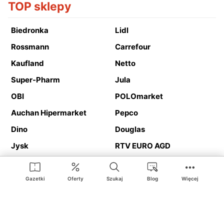
TOP sklepy
Biedronka
Lidl
Rossmann
Carrefour
Kaufland
Netto
Super-Pharm
Jula
OBI
POLOmarket
Auchan Hipermarket
Pepco
Dino
Douglas
Jysk
RTV EURO AGD
Action
Media Expert
Deichmann
Media Markt
Gazetki
Oferty
Szukaj
Blog
Więcej
Ding.pl to serwis internetowy prezentujący
gazetki promocyjne
oraz
katalogi
sklepów i dużych sieci handlowych. Dzięki