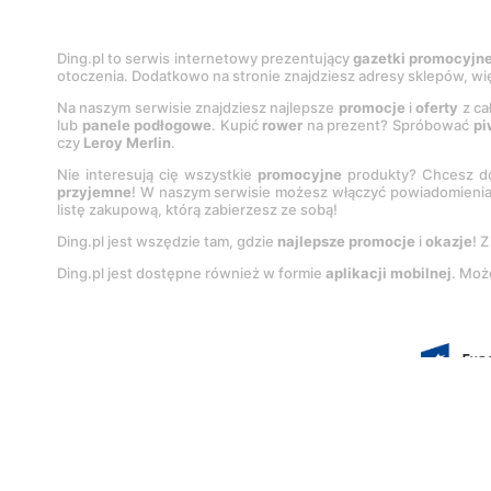
Ding.pl to serwis internetowy prezentujący
gazetki promocyjn
otoczenia. Dodatkowo na stronie znajdziesz adresy sklepów, wię
Na naszym serwisie znajdziesz najlepsze
promocje
i
oferty
z ca
lub
panele podłogowe
. Kupić
rower
na prezent? Spróbować
pi
czy
Leroy Merlin
.
Nie interesują cię wszystkie
promocyjne
produkty? Chcesz do
przyjemne
! W naszym serwisie możesz włączyć powiadomieni
listę zakupową, którą zabierzesz ze sobą!
Ding.pl jest wszędzie tam, gdzie
najlepsze promocje
i
okazje
! 
Ding.pl jest dostępne również w formie
aplikacji mobilnej
. Moż