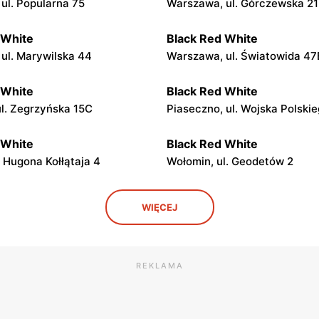
ul. Popularna 75
Warszawa, ul. Górczewska 2
 White
Black Red White
ul. Marywilska 44
Warszawa, ul. Światowida 47
 White
Black Red White
ul. Zegrzyńska 15C
Piaseczno, ul. Wojska Polskie
 White
Black Red White
. Hugona Kołłątaja 4
Wołomin, ul. Geodetów 2
 White
Black Red White
WIĘCEJ
Mazowiecki, ul. Mazowiecka
Góra Kalwaria, ul. Pijarska 17
 White
Black Red White
REKLAMA
 Mogielnicka 24
Żyrardów, ul. Moniuszki 5
 White
Black Red White