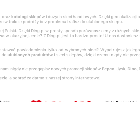
e
oraz
katalogi
sklepów i dużych sieci handlowych. Dzięki geolokalizacji
c w trakcie podróży bez problemu trafisz do ulubionego sklepu.
łej Polski. Dzięki Ding.pl w prosty sposób porównasz ceny z różnych skl
wa
w okazyjnej cenie? Z Ding.pl jest to bardzo proste! U nas dostanies
stawać powiadomienia tylko od wybranych sieci? Wypatrujesz jakieg
a do
ulubionych produktów
i sieci sklepów, dzięki czemu nigdy nie prz
Z nami nigdy nie przegapisz nowych promocji sklepów
Pepco
, Jysk,
Dino
,
ecie ją pobrać za darmo z naszej strony internetowej.