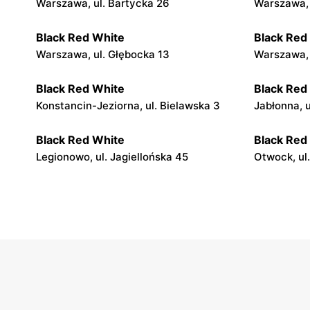
Warszawa, ul. Bartycka 26
Warszawa, 
Black Red White
Black Red
Warszawa, ul. Głębocka 13
Warszawa, 
Black Red White
Black Red
Konstancin-Jeziorna, ul. Bielawska 3
Jabłonna, 
Black Red White
Black Red
Legionowo, ul. Jagiellońska 45
Otwock, ul
Black Red White
Black Red
Grodzisk Mazowiecki, ul. Gen. Leopolda
Nowy Dwór 
Okulickiego 13
11
Black Red White
Black Red
Stojadła, ul. Warszawska 63a
Grójec, ul.
Black Red White
Black Red