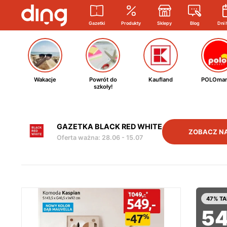
Gazetki
Produkty
Sklepy
Blog
Dni 
Wakacje
Powrót do
Kaufland
POLOmar
szkoły!
GAZETKA BLACK RED WHITE
ZOBACZ N
Oferta ważna
:
28.06
-
15.07
47% TA
5