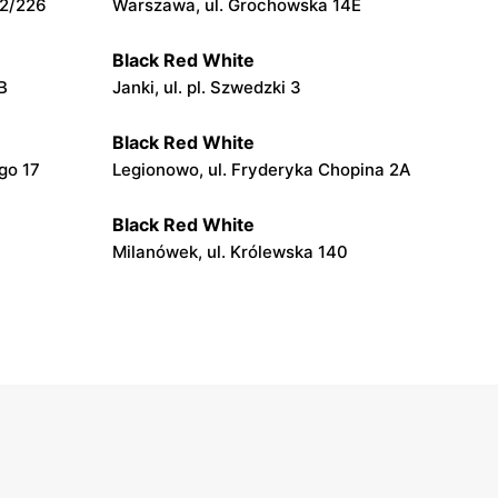
12/226
Warszawa, ul. Grochowska 14E
Black Red White
B
Janki, ul. pl. Szwedzki 3
Black Red White
go 17
Legionowo, ul. Fryderyka Chopina 2A
Black Red White
Milanówek, ul. Królewska 140
Black Red White
Góra Kalwaria, ul. Bp. Wierzbowskiego
2A
Black Red White
Wyszków, ul. Pułtuska 63
Black Red White