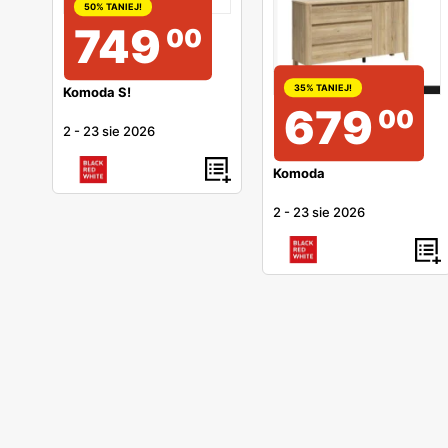
50% TANIEJ!
749
00
35% TANIEJ!
Komoda S!
679
00
2
-
23 sie 2026
Komoda
2
-
23 sie 2026