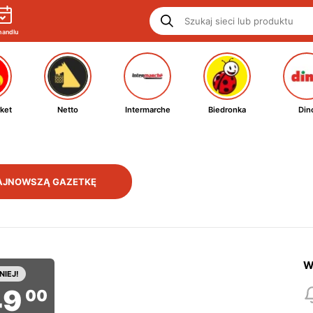
handlu
ket
Netto
Intermarche
Biedronka
Din
AJNOWSZĄ GAZETKĘ
W
NIEJ!
49
00