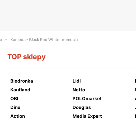
te
Komoda - Black Red White promocja
TOP sklepy
Biedronka
Lidl
Kaufland
Netto
OBI
POLOmarket
Dino
Douglas
Action
Media Expert