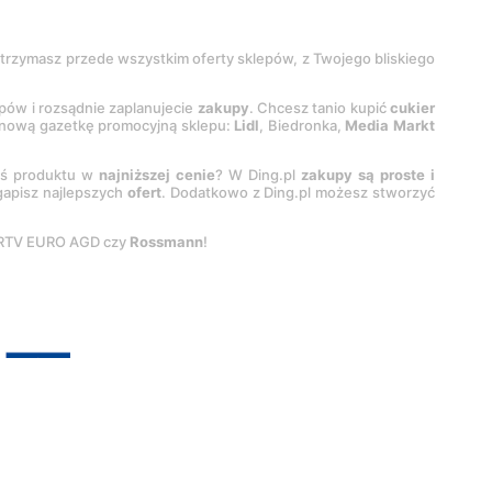
 otrzymasz przede wszystkim oferty sklepów, z Twojego bliskiego
epów i rozsądnie zaplanujecie
zakupy
. Chcesz tanio kupić
cukier
z nową gazetkę promocyjną sklepu:
Lidl
, Biedronka,
Media Markt
oś produktu w
najniższej cenie
? W Ding.pl
zakupy są proste i
egapisz najlepszych
ofert
. Dodatkowo z Ding.pl możesz stworzyć
 RTV EURO AGD czy
Rossmann
!