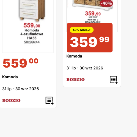
40% TANIEJ!
359
99
Komoda
559
00
31 lip
-
30 wrz 2026
Komoda
31 lip
-
30 wrz 2026