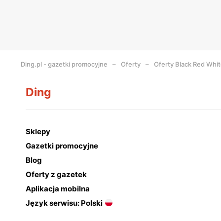
Ding.pl - gazetki promocyjne
Oferty
Oferty Black Red Whi
Ding
Sklepy
Gazetki promocyjne
Blog
Oferty z gazetek
Aplikacja mobilna
Język serwisu: Polski