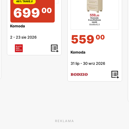
46% TANIEJ!
699
00
Komoda
559
00
2
-
23 sie 2026
Komoda
31 lip
-
30 wrz 2026
REKLAMA