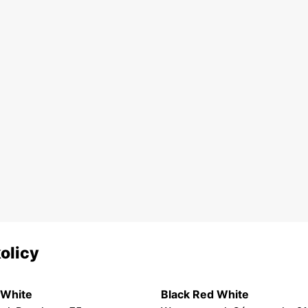
olicy
 White
Black Red White