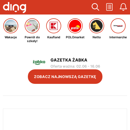
Wakacje
Powrót do
Kaufland
POLOmarket
Netto
Intermarche
szkoły!
GAZETKA ŻABKA
Oferta ważna
:
02.06
-
16.06
ZOBACZ NAJNOWSZĄ GAZETKĘ