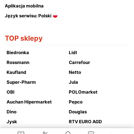
Aplikacja mobilna
Język serwisu: Polski
TOP sklepy
Biedronka
Lidl
Rossmann
Carrefour
Kaufland
Netto
Super-Pharm
Jula
OBI
POLOmarket
Auchan Hipermarket
Pepco
Dino
Douglas
Jysk
RTV EURO AGD
Action
Media Expert