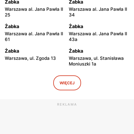
Żabka
Żabka
Warszawa al. Jana Pawła II
Warszawa al. Jana Pawła II
25
34
Żabka
Żabka
Warszawa al. Jana Pawła II
Warszawa al. Jana Pawła II
61
43a
Żabka
Żabka
Warszawa, ul. Zgoda 13
Warszawa, ul. Stanisława
Moniuszki 1a
Żabka
Żabka
Warszawa, ul.
Warszawa, ul. Grzybowska
WIĘCEJ
Świętokrzyska 0 Stacja
5
Metra A14
REKLAMA
Żabka
Żabka
Łódź, ul. Żurawia 14
Warszawa, ul. Żurawia 18
Żabka
Żabka
Warszawa, ul. Chmielna 35
Warszawa, ul. Chmielna