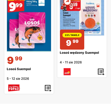
23% TANIEJ!
9
99
Łosoś wędzony Suempol
9
99
4
-
11 sie 2026
Łosoś Suempol
5
-
12 sie 2026