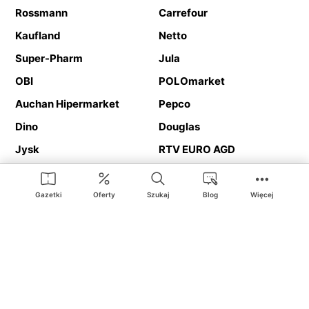
Rossmann
Carrefour
Kaufland
Netto
Super-Pharm
Jula
OBI
POLOmarket
Auchan Hipermarket
Pepco
Dino
Douglas
Jysk
RTV EURO AGD
Action
Media Expert
Deichmann
Media Markt
Gazetki
Oferty
Szukaj
Blog
Więcej
Ding.pl to serwis internetowy prezentujący
gazetki promocyjne
oraz
katalogi
sklepów i dużych sieci handlowych. Dzięki
geolokalizacji otrzymasz przede wszystkim oferty sklepów, z
Twojego bliskiego otoczenia. Dodatkowo na stronie znajdziesz
adresy sklepów, więc w trakcie podróży bez problemu trafisz do
ulubionego sklepu.