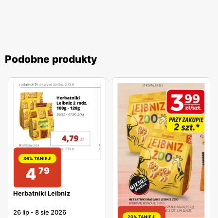
Podobne produkty
36% TANIEJ!
4
79
Herbatniki Leibniz
26 lip
-
8 sie 2026
20% TANIEJ!