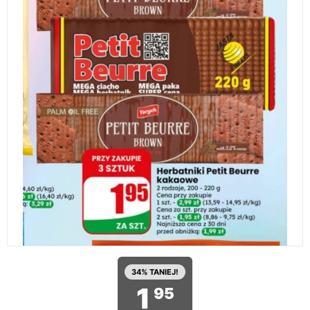
34% TANIEJ!
1
95