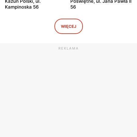
Kazuń Polski, ul.
Poświętne, ul. Jana Pawła II
Kampinoska 56
56
Dino
Dino
Adamowizna, ul.
Bieniewice, ul. Błońska 52
WIĘCEJ
Adamowizna 100
Dino
Dino
REKLAMA
Błonie, ul. Nowa Wieś 12c
Pomiechówek, ul.
Warszawska 49
Dino
Dino
Dąbrówka, ul. Kościelna 7g
Zakroczym, ul. Klasztorna
11a
Dino
Dino
Mińsk Mazowiecki, ul.
Chynów, ul. Główna 81
Warszawska 55A
Dino
Dino
Leoncin, ul. Partyzantów 22
Jaktorów-Kolonia, ul.
A
Żyrardowska 2b