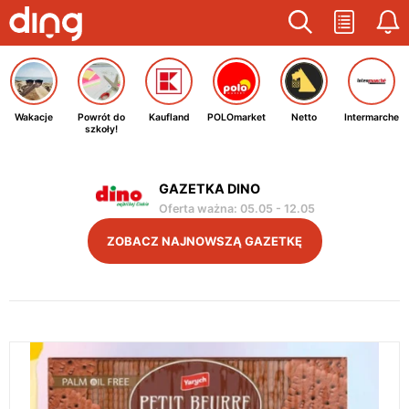
Wakacje
Powrót do
Kaufland
POLOmarket
Netto
Intermarche
szkoły!
GAZETKA DINO
Oferta ważna
:
05.05
-
12.05
ZOBACZ NAJNOWSZĄ GAZETKĘ