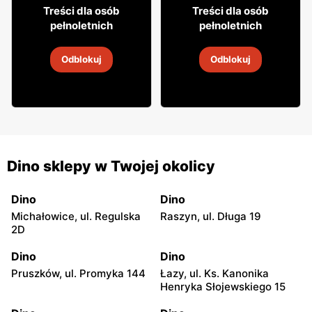
52
114
99
90
Treści dla osób
Treści dla osób
pełnoletnich
pełnoletnich
Gin Seagram's
Gin Bombay Sapphire
Odblokuj
Odblokuj
2
-
14 sie 2026
5
-
19 sie 2026
Dino sklepy w Twojej okolicy
Dino
Dino
Michałowice, ul. Regulska
Raszyn, ul. Długa 19
2D
Dino
Dino
Pruszków, ul. Promyka 144
Łazy, ul. Ks. Kanonika
Henryka Słojewskiego 15