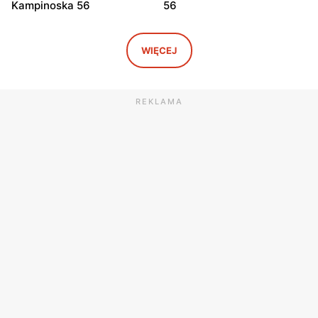
Kampinoska 56
56
Dino
Dino
Adamowizna, ul.
Bieniewice, ul. Błońska 52
WIĘCEJ
Adamowizna 100
Dino
Dino
REKLAMA
Błonie, ul. Nowa Wieś 12c
Pomiechówek, ul.
Warszawska 49
Dino
Dino
Dąbrówka, ul. Kościelna 7g
Zakroczym, ul. Klasztorna
11a
Dino
Dino
Mińsk Mazowiecki, ul.
Chynów, ul. Główna 81
Warszawska 55A
Dino
Dino
Leoncin, ul. Partyzantów 22
Jaktorów-Kolonia, ul.
A
Żyrardowska 2b