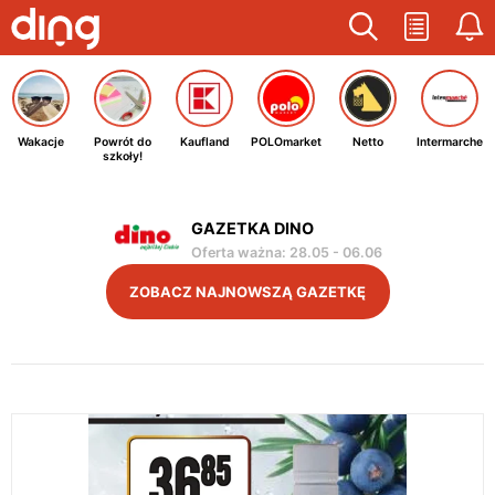
Wakacje
Powrót do
Kaufland
POLOmarket
Netto
Intermarche
szkoły!
GAZETKA DINO
Oferta ważna
:
28.05
-
06.06
ZOBACZ NAJNOWSZĄ GAZETKĘ