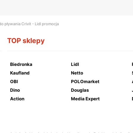
o pływania Crivit - Lidl promocja
TOP sklepy
Biedronka
Lidl
Kaufland
Netto
OBI
POLOmarket
Dino
Douglas
Action
Media Expert