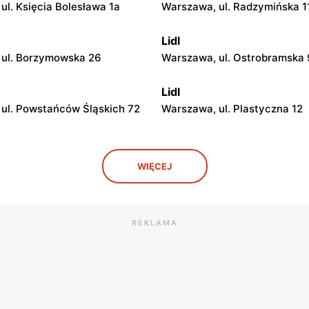
ul. Księcia Bolesława 1a
Warszawa, ul. Radzymińska 1
Lidl
 ul. Borzymowska 26
Warszawa, ul. Ostrobramska
Lidl
ul. Powstańców Śląskich 72
Warszawa, ul. Plastyczna 12
Lidl
WIĘCEJ
ul. Marii Rodziewiczówny 1
Warszawa, ul. Fort Służew 2
Lidl
ul. Jana Kasprowicza 117
Warszawa, ul. Modlińska 35
REKLAMA
Lidl
Józefa Piłsudskiego 83
Warszawa, ul. Władysława Jag