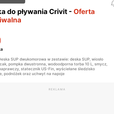
a do pływania Crivit
-
Oferta
iwalna
ka
Deska SUP dwukomorowa w zestawie: deska SUP, wiosło
ecak, pompka dwustronna, wodoodporna torba 10 L, smycz,
aprawczy, statecznik US-Fin, wyściełane śledzisko
e, podnóżek oraz uchwyt na napoje
REKLAMA