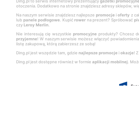
Ding.pl to serwis internetowy prezentujący
gazetki promocyjn
otoczenia. Dodatkowo na stronie znajdziesz adresy sklepów, wię
Na naszym serwisie znajdziesz najlepsze
promocje
i
oferty
z ca
lub
panele podłogowe
. Kupić
rower
na prezent? Spróbować
pi
czy
Leroy Merlin
.
Nie interesują cię wszystkie
promocyjne
produkty? Chcesz do
przyjemne
! W naszym serwisie możesz włączyć powiadomieni
listę zakupową, którą zabierzesz ze sobą!
Ding.pl jest wszędzie tam, gdzie
najlepsze promocje
i
okazje
! 
Ding.pl jest dostępne również w formie
aplikacji mobilnej
. Moż
Korzystanie z portalu oznacza akcep