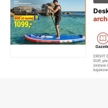
Desk
arch
Gazet
CRIVIT 
SUP, pl
zestaw n
kajakow