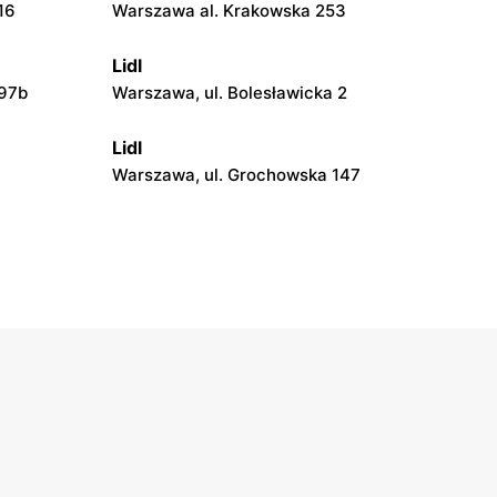
16
Warszawa al. Krakowska 253
Lidl
 97b
Warszawa, ul. Bolesławicka 2
Lidl
Warszawa, ul. Grochowska 147
Lidl
Warszawa, ul. Kopalniana 24
Lidl
Warszawa al. Rzeczypospolitej 29e
Lidl
iełły 6
Warszawa, ul. Przy Trasie 5