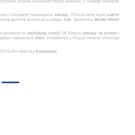
 otrzymasz przede wszystkim oferty sklepów, z Twojego bliskiego
epów i rozsądnie zaplanujecie
zakupy
. Chcesz tanio kupić
cukier
z nową gazetkę promocyjną sklepu:
Lidl
, Biedronka,
Media Markt
oś produktu w
najniższej cenie
? W Ding.pl
zakupy są proste i
egapisz najlepszych
ofert
. Dodatkowo z Ding.pl możesz stworzyć
 RTV EURO AGD czy
Rossmann
!
pyright by
INTERIA.PL
1999-
2026
. Wszystkie prawa zastrzeżone.