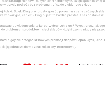
e
oraz
katalogi
sklepów i dużych sieci handlowych. Dzięki geolokalizacji
c w trakcie podróży bez problemu trafisz do ulubionego sklepu.
łej Polski. Dzięki Ding.pl w prosty sposób porównasz ceny z różnych skl
wa
w okazyjnej cenie? Z Ding.pl jest to bardzo proste! U nas dostanies
stawać powiadomienia tylko od wybranych sieci? Wypatrujesz jakieg
a do
ulubionych produktów
i sieci sklepów, dzięki czemu nigdy nie prz
Z nami nigdy nie przegapisz nowych promocji sklepów
Pepco
, Jysk,
Dino
,
ecie ją pobrać za darmo z naszej strony internetowej.
tację
Regulaminu
oraz
Polityki prywatności
.
Ustawienia preferencji
.
Co