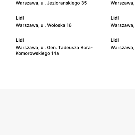
Warszawa, ul. Jezioranskiego 35
Warszawa, 
Lidl
Lidl
Warszawa, ul. Wołoska 16
Warszawa,
Lidl
Lidl
Warszawa, ul. Gen. Tadeusza Bora-
Warszawa, 
Komorowskiego 14a
Lidl
Lidl
Warszawa, ul. Josepha Conrada 1
Warszawa, 
Lidl
Lidl
Warszawa al. Krakowska 79
Warszawa, 
Lidl
Lidl
Warszawa, ul. Trakt Lubelski 367
Ząbki, ul. 