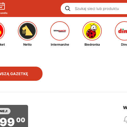
handlu
ket
Netto
Intermarche
Biedronka
Din
WSZĄ GAZETKĘ
W
NIEJ!
099
00