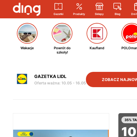
Gazetki
Produkty
Sklepy
Blog
Dni 
Wakacje
Powrót do
Kaufland
POLOmar
szkoły!
GAZETKA LIDL
ZOBACZ NAJNO
Oferta ważna
:
10.05
-
16.05
35% TA
1