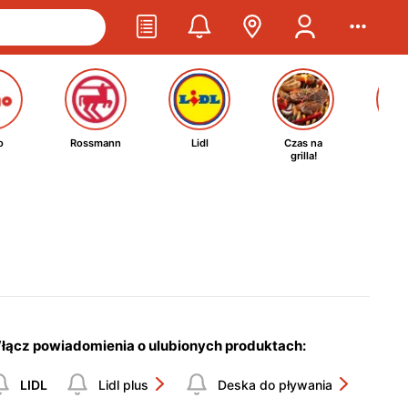
o
Rossmann
Lidl
Czas na
Ta
grilla!
kosm
łącz powiadomienia o ulubionych produktach:
LIDL
Lidl plus
Deska do pływania