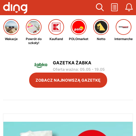
Wakacje
Powrót do
Kaufland
POLOmarket
Netto
Intermarche
szkoły!
GAZETKA ŻABKA
Oferta ważna
:
05.05
-
19.05
ZOBACZ NAJNOWSZĄ GAZETKĘ