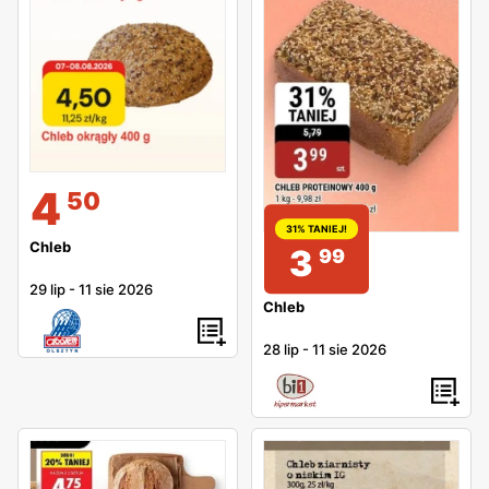
4
50
31% TANIEJ!
Chleb
3
99
29 lip
-
11 sie 2026
Chleb
28 lip
-
11 sie 2026