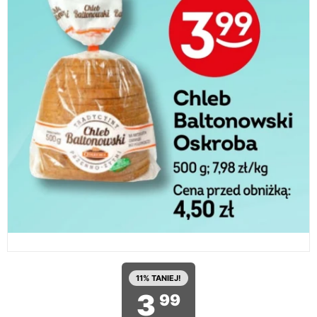
11% TANIEJ!
3
99