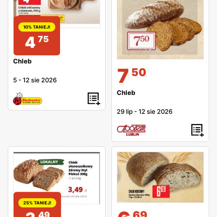
10% TANIEJ!
4
75
Chleb
7
50
5
-
12 sie 2026
Chleb
29 lip
-
12 sie 2026
25% TANIEJ!
69
49