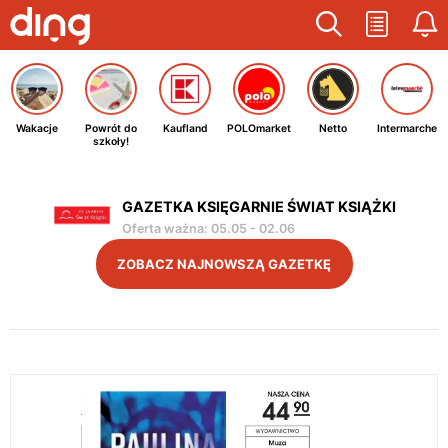
Wakacje
Powrót do
Kaufland
POLOmarket
Netto
Intermarche
szkoły!
GAZETKA KSIĘGARNIE ŚWIAT KSIĄŻKI
Oferta ważna
:
05.05
-
02.06
ZOBACZ NAJNOWSZĄ GAZETKĘ