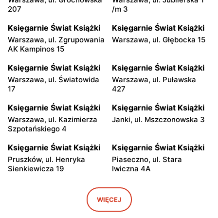
207
/m 3
Księgarnie Świat Książki
Księgarnie Świat Książki
Warszawa, ul. Zgrupowania
Warszawa, ul. Głębocka 15
AK Kampinos 15
Księgarnie Świat Książki
Księgarnie Świat Książki
Warszawa, ul. Światowida
Warszawa, ul. Puławska
17
427
Księgarnie Świat Książki
Księgarnie Świat Książki
Warszawa, ul. Kazimierza
Janki, ul. Mszczonowska 3
Szpotańskiego 4
Księgarnie Świat Książki
Księgarnie Świat Książki
Pruszków, ul. Henryka
Piaseczno, ul. Stara
Sienkiewicza 19
Iwiczna 4A
Księgarnie Świat Książki
Księgarnie Świat Książki
Grodzisk Mazowiecki, ul.
Płock, ul. Wyszogrodzka
WIĘCEJ
Żyrardowska 14
144