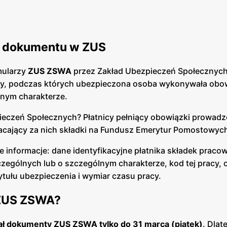
o dokumentu w ZUS
mularzy
ZUS ZSWA
przez Zakład Ubezpieczeń Społecznych
acy, podczas których ubezpieczona osoba wykonywała obo
nym charakterze.
eczeń Społecznych? Płatnicy pełniący obowiązki prowadz
płacający za nich składki na Fundusz Emerytur Pomostowyc
 informacje: dane identyfikacyjne płatnika składek praco
gólnych lub o szczególnym charakterze, kod tej pracy, o
tułu ubezpieczenia i wymiar czasu pracy.
 ZUS ZSWA?
ł dokumenty ZUS ZSWA tylko do 31 marca (piątek)
. Dlat