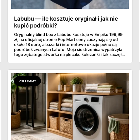
Labubu — ile kosztuje oryginał i jak nie
kupić podróbki?
Oryginalny blind box z Labubu kosztuje w Empiku 199,99
zł, na oficjalnej stronie Pop Mart ceny zaczynają się od
około 18 euro, a bazarki i internetowe okazje pełne są
podróbek zwanych Lafufu. Moja siostrzenica wypatrzyła
tego zębatego stworka na plecaku koleżanki i tak zaczęło
się rodzinne śledztwo: co to właściwie jest, ile naprawdę
kosztuje i po czym poznać, że sprzedawca nie wciska nam
podróbki. Spisałam wszystko, czego się dowiedziałam —
łącznie z jedną wpadką, o której za chwilę.
POLECAMY