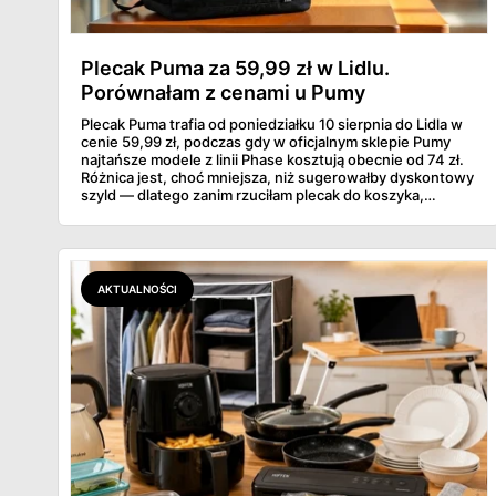
Plecak Puma za 59,99 zł w Lidlu.
Porównałam z cenami u Pumy
Plecak Puma trafia od poniedziałku 10 sierpnia do Lidla w
cenie 59,99 zł, podczas gdy w oficjalnym sklepie Pumy
najtańsze modele z linii Phase kosztują obecnie od 74 zł.
Różnica jest, choć mniejsza, niż sugerowałby dyskontowy
szyld — dlatego zanim rzuciłam plecak do koszyka,
rozłożyłam ceny na czynniki pierwsze. Poniżej cała
rozpiska: co dokładnie sprzedaje Lidl, ile kosztują
odpowiedniki u producenta i komu ten zakup naprawdę
się opłaci.
AKTUALNOŚCI