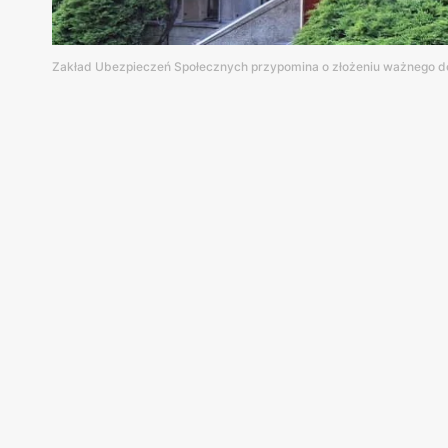
Zakład Ubezpieczeń Społecznych przypomina o złożeniu ważnego do