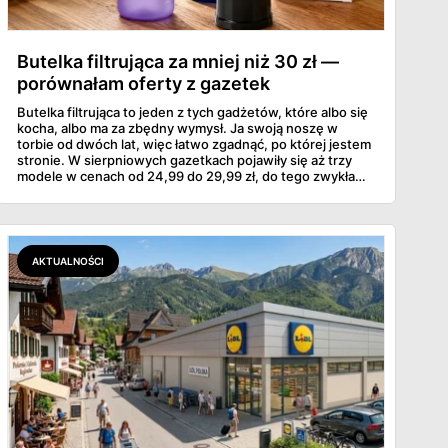
Butelka filtrująca za mniej niż 30 zł —
porównałam oferty z gazetek
Butelka filtrująca to jeden z tych gadżetów, które albo się
kocha, albo ma za zbędny wymysł. Ja swoją noszę w
torbie od dwóch lat, więc łatwo zgadnąć, po której jestem
stronie. W sierpniowych gazetkach pojawiły się aż trzy
modele w cenach od 24,99 do 29,99 zł, do tego zwykła
butelka za 14,99 zł dla nieprzekonanych. Sprawdziłam
wszystkie oferty i policzyłam, kiedy taki zakup faktycznie
się opłaca.
AKTUALNOŚCI