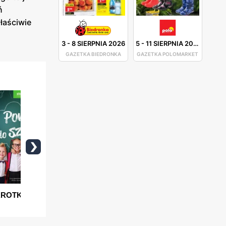
ń
łaściwie
3
-
8 SIERPNIA 2026
5
-
11 SIERPNIA 2026
GAZETKA BIEDRONKA
GAZETKA POLOMARKET