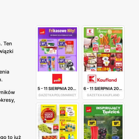
. Ten
wiązki
enia
h.
5
-
11 SIERPNIA 2026
6
-
11 SIERPNIA 2026
wników
GAZETKA POLOMARKET
GAZETKA KAUFLAND
kresy,
ego to już