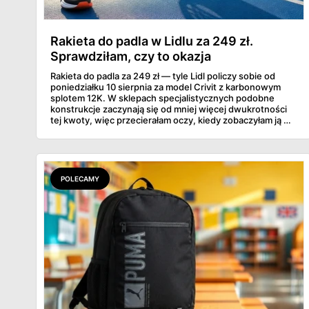
Rakieta do padla w Lidlu za 249 zł.
Sprawdziłam, czy to okazja
Rakieta do padla za 249 zł — tyle Lidl policzy sobie od
poniedziałku 10 sierpnia za model Crivit z karbonowym
splotem 12K. W sklepach specjalistycznych podobne
konstrukcje zaczynają się od mniej więcej dwukrotności
tej kwoty, więc przecierałam oczy, kiedy zobaczyłam ją w
gazetce między dresami a wkrętarką. Padel to dziś
najszybciej rosnący sport w Polsce: kortów przybywa
lawinowo, a chętnych jeszcze szybciej. Sprawdziłam, co
dokładnie dostajemy za te pieniądze i komu taka rakieta
faktycznie wystarczy.
POLECAMY