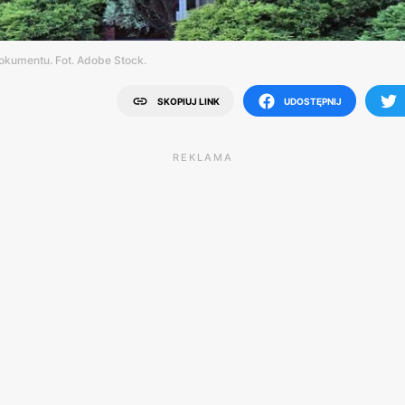
kumentu. Fot. Adobe Stock.
SKOPIUJ LINK
UDOSTĘPNIJ
REKLAMA