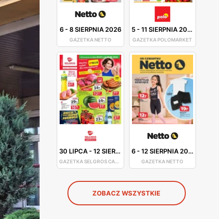
6
-
8 SIERPNIA 2026
5
-
11 SIERPNIA 2026
GAZETKA NETTO
GAZETKA POLOMARKET
30 LIPCA
-
12 SIERPNIA 2026
6
-
12 SIERPNIA 2026
GAZETKA SELGROS CASH&CARRY
GAZETKA NETTO
ZOBACZ WSZYSTKIE