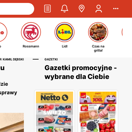
o
Rossmann
Lidl
Czas na
Ta
grilla!
kosm
: KAMIL DĘBSKI
GAZETKI
tu
Gazetki promocyjne -
wybrane dla Ciebie
zie
 sprawy