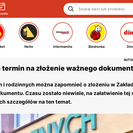
handlu
ket
Netto
Intermarche
Biedronka
Din
AUTOR
ę termin na złożenie ważnego dokumen
 i rodzinnych można zapomnieć o złożeniu w Zakład
mentu. Czasu zostało niewiele, na załatwienie tej
ich szczegółów na ten temat.