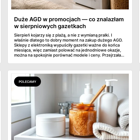
Duże AGD w promocjach — co znalazłam
w sierpniowych gazetkach
Sierpień kojarzy się z plażą, a nie z wymianą pralki. I
właśnie dlatego to dobry moment na zakup dużego AGD.
Sklepy z elektroniką wypuściły gazetki ważne do końca
miesiąca, więc zamiast polować na jednodniowe okazje,
można na spokojnie porównać modele i ceny. Przejrzałam
aktualne promocje AGD i RTV — poniżej wszystko, co
znalazłam, z cenami i terminami.
POLECAMY