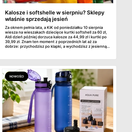
Kalosze i softshelle w sierpniu? Sklepy
właśnie sprzedają jesień
Za oknem pełnia lata, a KiK od poniedziałku 10 sierpnia
wiesza na wieszakach dziecięce kurtki softshell za 60 zł,
Aldi dzień później dorzuca kalosze za 44,99 zł i kurtki po
39,99 zł. Znam ten moment z poprzednich lat aż za
dobrze: przychodzisz po klapki, a wychodzisz z jesienną
garderobą dla całej rodziny. Sprawdziłam, co dokładnie
pojawi się w gazetkach w przyszłym tygodniu i czy jest
sens kupować jesień, zanim skończą się wakacje.
NOWOŚCI