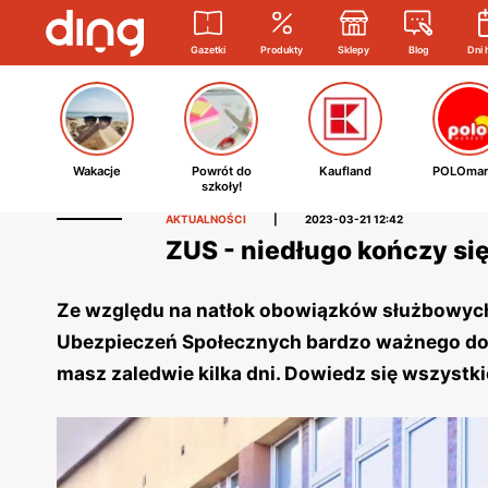
Gazetki
Produkty
Sklepy
Blog
Dni 
Wakacje
Powrót do
Kaufland
POLOmar
szkoły!
AKTUALNOŚCI
|
2023-03-21 12:42
ZUS - niedługo kończy si
Ze względu na natłok obowiązków służbowych
Ubezpieczeń Społecznych bardzo ważnego doku
masz zaledwie kilka dni. Dowiedz się wszystk