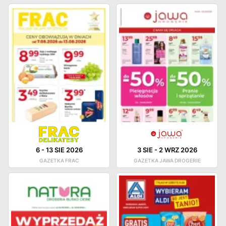
6
-
13 SIE 2026
3 SIE
-
2 WRZ 2026
GAZETKA FRAC
GAZETKA JAWA DROGERIE