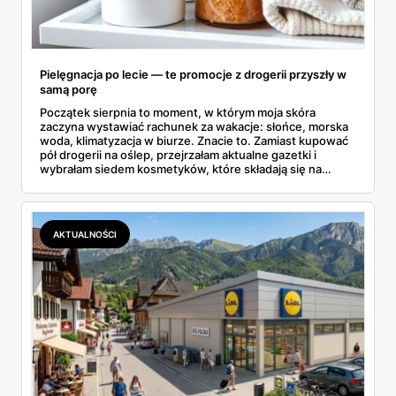
Pielęgnacja po lecie — te promocje z drogerii przyszły w
samą porę
Początek sierpnia to moment, w którym moja skóra
zaczyna wystawiać rachunek za wakacje: słońce, morska
woda, klimatyzacja w biurze. Znacie to. Zamiast kupować
pół drogerii na oślep, przejrzałam aktualne gazetki i
wybrałam siedem kosmetyków, które składają się na
sensowny plan regeneracji — od peelingu za 21,95 zł po
dermokosmetyki Vichy. Wszystkie ceny sprawdziłam w
ofertach, terminy też.
AKTUALNOŚCI