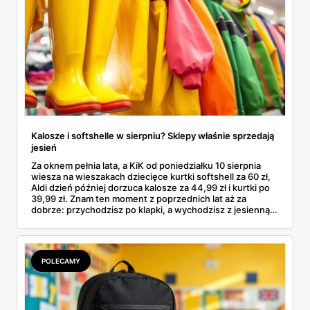
Kalosze i softshelle w sierpniu? Sklepy właśnie sprzedają
jesień
Za oknem pełnia lata, a KiK od poniedziałku 10 sierpnia
wiesza na wieszakach dziecięce kurtki softshell za 60 zł,
Aldi dzień później dorzuca kalosze za 44,99 zł i kurtki po
39,99 zł. Znam ten moment z poprzednich lat aż za
dobrze: przychodzisz po klapki, a wychodzisz z jesienną
garderobą dla całej rodziny. Sprawdziłam, co dokładnie
pojawi się w gazetkach w przyszłym tygodniu i czy jest
sens kupować jesień, zanim skończą się wakacje.
POLECAMY