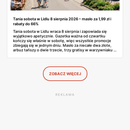
Tania sobota w Lidlu 8 sierpnia 2026 – masło za 1,99 zł i
rabaty do 66%
Tania sobota w Lidlu wraca 8 sierpnia i zapowiada się
wyjątkowo apetycznie. Gazetka ważna od czwartku
kończy się właśnie w sobotę, więc wszystkie promocje
zbiegają się w jednym dniu. Masło za niecałe dwa złote,
arbuz tańszy o dwie trzecie, trzy gratisy w warzywniaku i
jedna oferta działająca wyłącznie w sobotę. Przejrzałam
całą sobotnią gazetkę Lidla strona po stronie i wybrałam
to, co naprawdę się opłaca.
ZOBACZ WIĘCEJ
REKLAMA