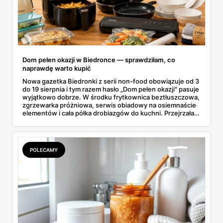
Dom pełen okazji w Biedronce — sprawdziłam, co
naprawdę warto kupić
Nowa gazetka Biedronki z serii non-food obowiązuje od 3
do 19 sierpnia i tym razem hasło „Dom pełen okazji" pasuje
wyjątkowo dobrze. W środku frytkownica beztłuszczowa,
zgrzewarka próżniowa, serwis obiadowy na osiemnaście
elementów i cała półka drobiazgów do kuchni. Przejrzałam
wszystkie strony i wybrałam to, po co sama ustawiłabym
się przy półce z samego rana.
POLECAMY