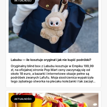
AKTUALNOŚCI
faktycznie wystarczy.
Labubu — ile kosztuje oryginał i jak nie kupić podróbki?
Oryginalny blind box z Labubu kosztuje w Empiku 199,99
zł, na oficjalnej stronie Pop Mart ceny zaczynają się od
około 18 euro, a bazarki i internetowe okazje pełne są
podróbek zwanych Lafufu. Moja siostrzenica wypatrzyła
tego zębatego stworka na plecaku koleżanki i tak zaczęło
się rodzinne śledztwo: co to właściwie jest, ile naprawdę
kosztuje i po czym poznać, że sprzedawca nie wciska nam
podróbki. Spisałam wszystko, czego się dowiedziałam —
łącznie z jedną wpadką, o której za chwilę.
AKTUALNOŚCI