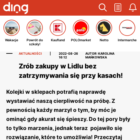
Wakacje
Powrót do
Kaufland
POLOmarket
Netto
Intermarche
szkoły!
AKTUALNOŚCI
|
2022-08-26
AUTOR: KAROLINA
16:12
MAŃKOWSKA
Zrób zakupy w Lidlu bez
zatrzymywania się przy kasach!
Kolejki w sklepach potrafią naprawdę
wystawiać naszą cierpliwość na próbę. Z
pewnością każdy marzył o tym, by móc je
ominąć gdy akurat się śpieszy. Do tej pory były
to tylko marzenia, jednak teraz pojawiło się
rozwiązanie, które to umożliwia! Przeczytaj