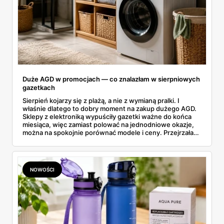
Duże AGD w promocjach — co znalazłam w sierpniowych
gazetkach
Sierpień kojarzy się z plażą, a nie z wymianą pralki. I
właśnie dlatego to dobry moment na zakup dużego AGD.
Sklepy z elektroniką wypuściły gazetki ważne do końca
miesiąca, więc zamiast polować na jednodniowe okazje,
można na spokojnie porównać modele i ceny. Przejrzałam
aktualne promocje AGD i RTV — poniżej wszystko, co
znalazłam, z cenami i terminami.
NOWOŚCI