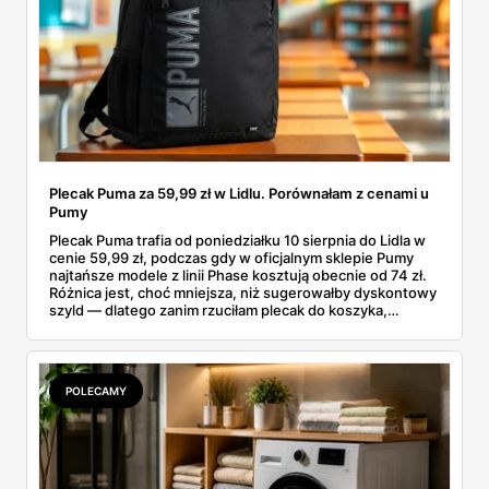
Plecak Puma za 59,99 zł w Lidlu. Porównałam z cenami u
Pumy
Plecak Puma trafia od poniedziałku 10 sierpnia do Lidla w
cenie 59,99 zł, podczas gdy w oficjalnym sklepie Pumy
najtańsze modele z linii Phase kosztują obecnie od 74 zł.
Różnica jest, choć mniejsza, niż sugerowałby dyskontowy
szyld — dlatego zanim rzuciłam plecak do koszyka,
rozłożyłam ceny na czynniki pierwsze. Poniżej cała
rozpiska: co dokładnie sprzedaje Lidl, ile kosztują
odpowiedniki u producenta i komu ten zakup naprawdę
się opłaci.
POLECAMY