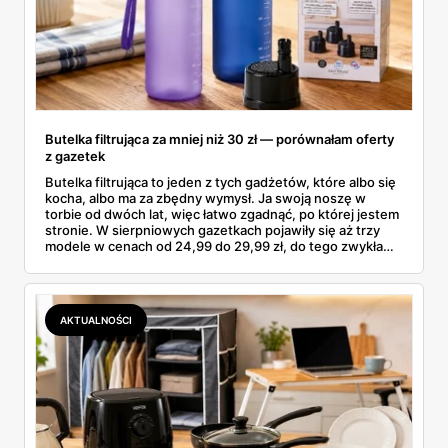
Butelka filtrująca za mniej niż 30 zł — porównałam oferty
z gazetek
Butelka filtrująca to jeden z tych gadżetów, które albo się
kocha, albo ma za zbędny wymysł. Ja swoją noszę w
torbie od dwóch lat, więc łatwo zgadnąć, po której jestem
stronie. W sierpniowych gazetkach pojawiły się aż trzy
modele w cenach od 24,99 do 29,99 zł, do tego zwykła
butelka za 14,99 zł dla nieprzekonanych. Sprawdziłam
wszystkie oferty i policzyłam, kiedy taki zakup faktycznie
się opłaca.
AKTUALNOŚCI