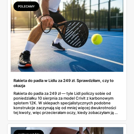
POLECAMY
Rakieta do padla w Lidlu za 249 zł. Sprawdziłam, czy to
okazja
Rakieta do padla za 249 zł — tyle Lidl policzy sobie od
poniedziałku 10 sierpnia za model Crivit z karbonowym
splotem 12K. W sklepach specjalistycznych podobne
konstrukcje zaczynają się od mniej więcej dwukrotności
tej kwoty, więc przecierałam oczy, kiedy zobaczyłam ją w
gazetce między dresami a wkrętarką. Padel to dziś
najszybciej rosnący sport w Polsce: kortów przybywa
lawinowo, a chętnych jeszcze szybciej. Sprawdziłam, co
dokładnie dostajemy za te pieniądze i komu taka rakieta