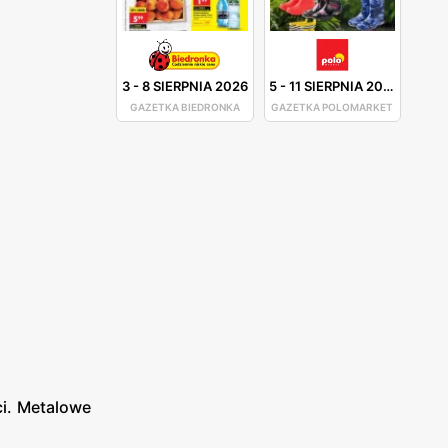
3
-
8 SIERPNIA 2026
5
-
11 SIERPNIA 2026
GAZETKA BIEDRONKA
GAZETKA POLOMARKET
ci. Metalowe