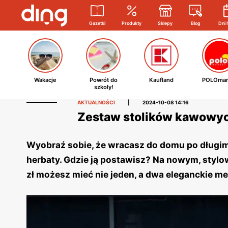
Gazetki
Produkty
Sklepy
Blog
Dni 
Wakacje
Powrót do
Kaufland
POLOmar
szkoły!
AKTUALNOŚCI
|
2024-10-08 14:16
Zestaw stolików kawowych 
Wyobraź sobie, że wracasz do domu po długim 
herbaty. Gdzie ją postawisz? Na nowym, styl
zł możesz mieć nie jeden, a dwa eleganckie me