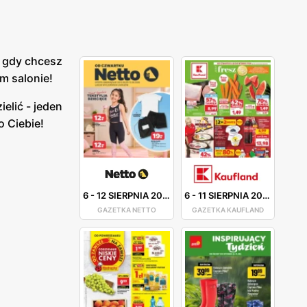
A gdy chcesz
m salonie!
ielić - jeden
o Ciebie!
6
-
12 SIERPNIA 2026
6
-
11 SIERPNIA 2026
GAZETKA NETTO
GAZETKA KAUFLAND