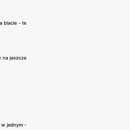
 blacie - te
z na jeszcze
l w jednym -