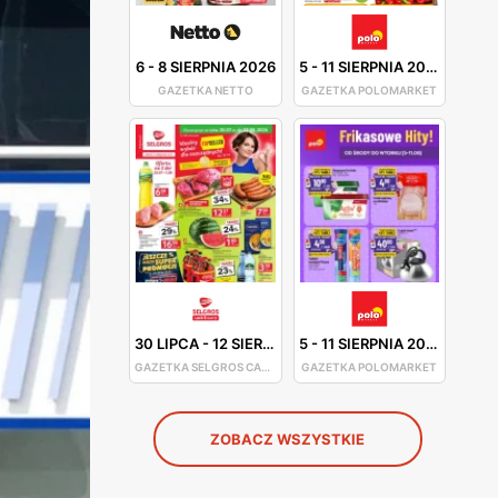
6
-
8 SIERPNIA 2026
5
-
11 SIERPNIA 2026
GAZETKA NETTO
GAZETKA POLOMARKET
30 LIPCA
-
12 SIERPNIA 2026
5
-
11 SIERPNIA 2026
GAZETKA SELGROS CASH&CARRY
GAZETKA POLOMARKET
ZOBACZ WSZYSTKIE