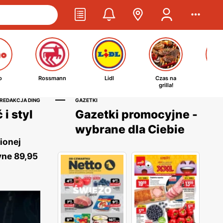
o
Rossmann
Lidl
Czas na
Ta
grilla!
kosm
 REDAKCJA DING
GAZETKI
i styl
Gazetki promocyjne -
wybrane dla Ciebie
ionej
yne 89,95