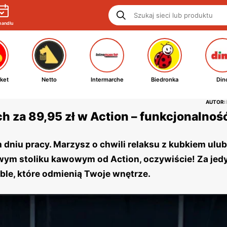
handlu
ket
Netto
Intermarche
Biedronka
Din
AUTOR:
za 89,95 zł w Action – funkcjonalność 
dniu pracy. Marzysz o chwili relaksu z kubkiem ulub
owym stoliku kawowym od Action, oczywiście! Za jed
ble, które odmienią Twoje wnętrze.