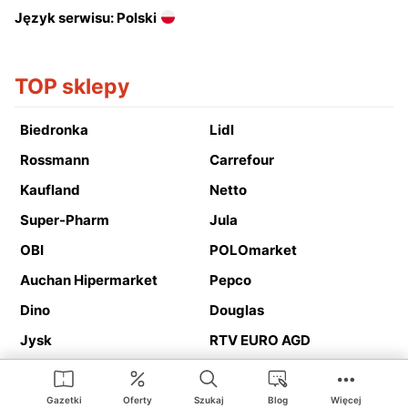
Język serwisu: Polski
TOP sklepy
Biedronka
Lidl
Rossmann
Carrefour
Kaufland
Netto
Super-Pharm
Jula
OBI
POLOmarket
Auchan Hipermarket
Pepco
Dino
Douglas
Jysk
RTV EURO AGD
Action
Media Expert
Deichmann
Media Markt
Gazetki
Oferty
Szukaj
Blog
Więcej