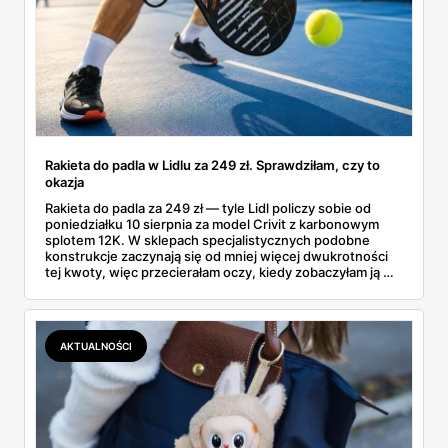
Rakieta do padla w Lidlu za 249 zł. Sprawdziłam, czy to
okazja
Rakieta do padla za 249 zł — tyle Lidl policzy sobie od
poniedziałku 10 sierpnia za model Crivit z karbonowym
splotem 12K. W sklepach specjalistycznych podobne
konstrukcje zaczynają się od mniej więcej dwukrotności
tej kwoty, więc przecierałam oczy, kiedy zobaczyłam ją w
gazetce między dresami a wkrętarką. Padel to dziś
najszybciej rosnący sport w Polsce: kortów przybywa
lawinowo, a chętnych jeszcze szybciej. Sprawdziłam, co
dokładnie dostajemy za te pieniądze i komu taka rakieta
AKTUALNOŚCI
faktycznie wystarczy.