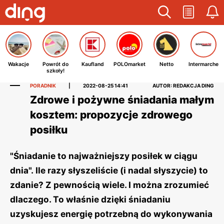
Wakacje
Powrót do
Kaufland
POLOmarket
Netto
Intermarche
szkoły!
PORADNIK
|
2022-08-25 14:41
AUTOR: REDAKCJA DING
Zdrowe i pożywne śniadania małym
kosztem: propozycje zdrowego
posiłku
"Śniadanie to najważniejszy posiłek w ciągu
dnia". Ile razy słyszeliście (i nadal słyszycie) to
zdanie? Z pewnością wiele. I można zrozumieć
dlaczego. To właśnie dzięki śniadaniu
uzyskujesz energię potrzebną do wykonywania