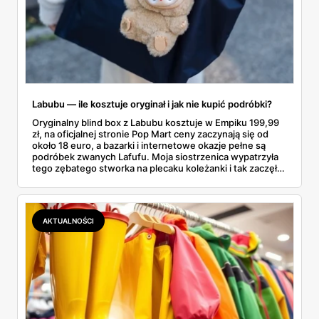
Labubu — ile kosztuje oryginał i jak nie kupić podróbki?
Oryginalny blind box z Labubu kosztuje w Empiku 199,99
zł, na oficjalnej stronie Pop Mart ceny zaczynają się od
około 18 euro, a bazarki i internetowe okazje pełne są
podróbek zwanych Lafufu. Moja siostrzenica wypatrzyła
tego zębatego stworka na plecaku koleżanki i tak zaczęło
się rodzinne śledztwo: co to właściwie jest, ile naprawdę
kosztuje i po czym poznać, że sprzedawca nie wciska nam
podróbki. Spisałam wszystko, czego się dowiedziałam —
łącznie z jedną wpadką, o której za chwilę.
AKTUALNOŚCI