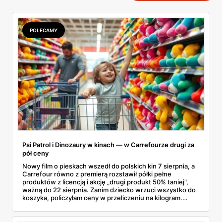
POLECAMY
Psi Patrol i Dinozaury w kinach — w Carrefourze drugi za
pół ceny
Nowy film o pieskach wszedł do polskich kin 7 sierpnia, a
Carrefour równo z premierą rozstawił półki pełne
produktów z licencją i akcję „drugi produkt 50% taniej",
ważną do 22 sierpnia. Zanim dziecko wrzuci wszystko do
koszyka, policzyłam ceny w przeliczeniu na kilogram.
Wnioski? Krem orzechowy z paluszkami za 3,49 zł to
prawie 140 zł za kilogram, ale lody do mrożenia i rurki
waflowe bronią się nawet bez rabatu.