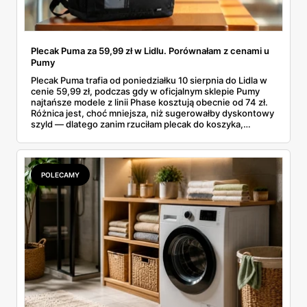
Plecak Puma za 59,99 zł w Lidlu. Porównałam z cenami u
Pumy
Plecak Puma trafia od poniedziałku 10 sierpnia do Lidla w
cenie 59,99 zł, podczas gdy w oficjalnym sklepie Pumy
najtańsze modele z linii Phase kosztują obecnie od 74 zł.
Różnica jest, choć mniejsza, niż sugerowałby dyskontowy
szyld — dlatego zanim rzuciłam plecak do koszyka,
rozłożyłam ceny na czynniki pierwsze. Poniżej cała
rozpiska: co dokładnie sprzedaje Lidl, ile kosztują
odpowiedniki u producenta i komu ten zakup naprawdę
się opłaci.
POLECAMY