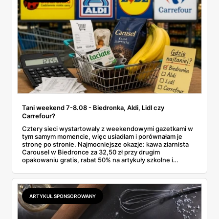
Tani weekend 7-8.08 - Biedronka, Aldi, Lidl czy
Carrefour?
Cztery sieci wystartowały z weekendowymi gazetkami w
tym samym momencie, więc usiadłam i porównałam je
stronę po stronie. Najmocniejsze okazje: kawa ziarnista
Carousel w Biedronce za 32,50 zł przy drugim
opakowaniu gratis, rabat 50% na artykuły szkolne i
przemysłowe przy zakupie trzech sztuk oraz banany po
2,99 zł za kilogram, ale wyłącznie w sobotę z aplikacją. Aldi
odpowiada masłem za 2,99 zł. Werdykt w skrócie:
najwięcej wyciśniesz z Biedronki, po świeże warzywa jedź
ARTYKUŁ SPONSOROWANY
do Aldi.