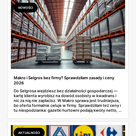
NOWOŚCI
Makro i Selgros bez firmy? Sprawdziłam zasady i ceny
2026
Do Selgrosa wejdziesz bez działalności gospodarczej —
kartę klienta wyrobisz na dowód osobisty w kwadrans i
nic za nią nie zapłacisz. W Makro sprawa jest trudniejsza,
bo oferta formalnie celuje w firmy. Sprawdziłam też ceny i
tu niespodzianka: gazetki hurtowni podają kwoty netto, a
przy kasie doliczany jest VAT. Co więcej, hurt wcale nie
zawsze wygrywa — ta sama kawa ziarnista kosztuje w
Makro ponad dwa razy więcej niż w weekendowej
promocji dyskontu.
AKTUALNOŚCI