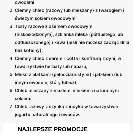
owocami
Ciemny chleb (razowy lub mieszany) z twarogiem i
świeżym sokiem owocowym
Tosty razowe z dżemem owocowym
(niskosłodzonym), szklanka mleka (półtłustego lub
odtłuszczonego) i kawa (jeśli nie możesz zacząć dnia
bez kofeiny);
Ciemny chleb z serem ricotta i konfiturą z dyni, w
towarzystwie herbaty lub naparu;
Mleko z płatkami (pełnoziarnistymi) i jabłkiem (lub
innym owocem, który lubisz);
Chleb mieszany z masłem, mlekiem i naturalnym
sokiem.
Chleb razowy z szynką z indyka w towarzystwie
jogurtu naturalnego i owoców.