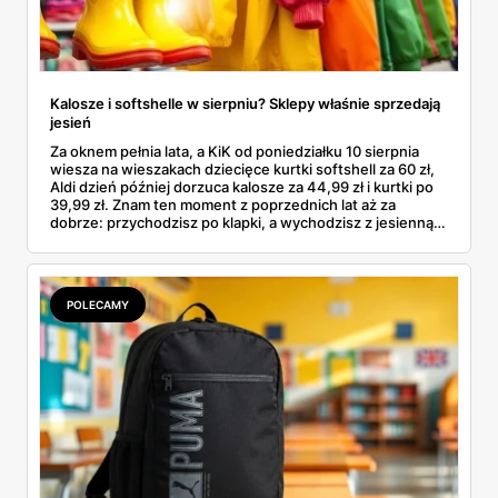
Kalosze i softshelle w sierpniu? Sklepy właśnie sprzedają
jesień
Za oknem pełnia lata, a KiK od poniedziałku 10 sierpnia
wiesza na wieszakach dziecięce kurtki softshell za 60 zł,
Aldi dzień później dorzuca kalosze za 44,99 zł i kurtki po
39,99 zł. Znam ten moment z poprzednich lat aż za
dobrze: przychodzisz po klapki, a wychodzisz z jesienną
garderobą dla całej rodziny. Sprawdziłam, co dokładnie
pojawi się w gazetkach w przyszłym tygodniu i czy jest
sens kupować jesień, zanim skończą się wakacje.
POLECAMY