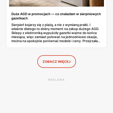
Duże AGD w promocjach — co znalazłam w sierpniowych
gazetkach
Sierpień kojarzy się z plażą, a nie z wymianą pralki. I
właśnie dlatego to dobry moment na zakup dużego AGD.
Sklepy z elektroniką wypuściły gazetki ważne do końca
miesiąca, więc zamiast polować na jednodniowe okazje,
można na spokojnie porównać modele i ceny. Przejrzałam
aktualne promocje AGD i RTV — poniżej wszystko, co
znalazłam, z cenami i terminami.
ZOBACZ WIĘCEJ
REKLAMA