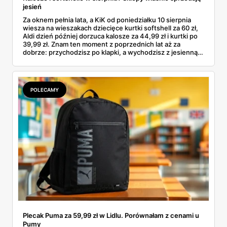
jesień
Za oknem pełnia lata, a KiK od poniedziałku 10 sierpnia
wiesza na wieszakach dziecięce kurtki softshell za 60 zł,
Aldi dzień później dorzuca kalosze za 44,99 zł i kurtki po
39,99 zł. Znam ten moment z poprzednich lat aż za
dobrze: przychodzisz po klapki, a wychodzisz z jesienną
garderobą dla całej rodziny. Sprawdziłam, co dokładnie
pojawi się w gazetkach w przyszłym tygodniu i czy jest
sens kupować jesień, zanim skończą się wakacje.
POLECAMY
Plecak Puma za 59,99 zł w Lidlu. Porównałam z cenami u
Pumy