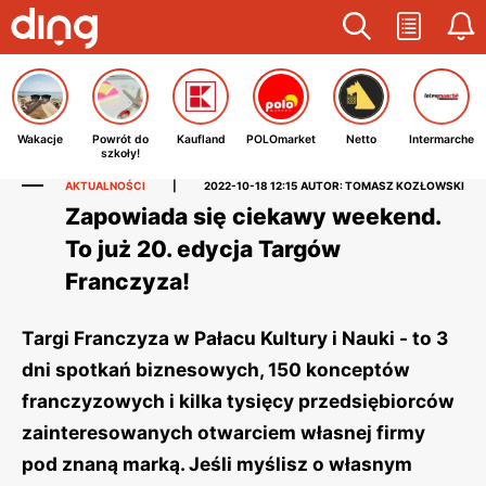
Wakacje
Powrót do
Kaufland
POLOmarket
Netto
Intermarche
szkoły!
AKTUALNOŚCI
|
2022-10-18 12:15
AUTOR: TOMASZ KOZŁOWSKI
Zapowiada się ciekawy weekend.
To już 20. edycja Targów
Franczyza!
Targi Franczyza w Pałacu Kultury i Nauki - to 3
dni spotkań biznesowych, 150 konceptów
franczyzowych i kilka tysięcy przedsiębiorców
zainteresowanych otwarciem własnej firmy
pod znaną marką. Jeśli myślisz o własnym