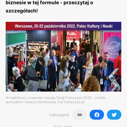
biznesie w tej formule - przeczytaj o
szczegółach!
W najbliższy czwartek ruszają Targi Franczyza 2022 - źródło
pomysłów i wiedzy biznesowej. Fot: franczyza.pl
Udostępnij:
REKLAMA