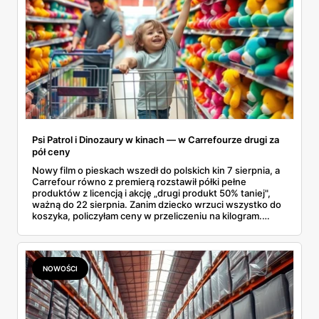
Psi Patrol i Dinozaury w kinach — w Carrefourze drugi za
pół ceny
Nowy film o pieskach wszedł do polskich kin 7 sierpnia, a
Carrefour równo z premierą rozstawił półki pełne
produktów z licencją i akcję „drugi produkt 50% taniej",
ważną do 22 sierpnia. Zanim dziecko wrzuci wszystko do
koszyka, policzyłam ceny w przeliczeniu na kilogram.
Wnioski? Krem orzechowy z paluszkami za 3,49 zł to
prawie 140 zł za kilogram, ale lody do mrożenia i rurki
waflowe bronią się nawet bez rabatu.
NOWOŚCI