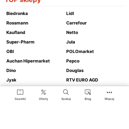
Biedronka
Lidl
Rossmann
Carrefour
Kaufland
Netto
Super-Pharm
Jula
OBI
POLOmarket
Auchan Hipermarket
Pepco
Dino
Douglas
Jysk
RTV EURO AGD
Action
Media Expert
Deichmann
Media Markt
Gazetki
Oferty
Szukaj
Blog
Więcej
Ding.pl to serwis internetowy prezentujący
gazetki promocyjne
oraz
katalogi
sklepów i dużych sieci handlowych. Dzięki
geolokalizacji otrzymasz przede wszystkim oferty sklepów, z