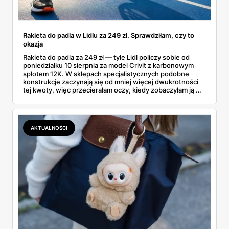
Rakieta do padla w Lidlu za 249 zł. Sprawdziłam, czy to
okazja
Rakieta do padla za 249 zł — tyle Lidl policzy sobie od
poniedziałku 10 sierpnia za model Crivit z karbonowym
splotem 12K. W sklepach specjalistycznych podobne
konstrukcje zaczynają się od mniej więcej dwukrotności
tej kwoty, więc przecierałam oczy, kiedy zobaczyłam ją w
gazetce między dresami a wkrętarką. Padel to dziś
najszybciej rosnący sport w Polsce: kortów przybywa
lawinowo, a chętnych jeszcze szybciej. Sprawdziłam, co
dokładnie dostajemy za te pieniądze i komu taka rakieta
AKTUALNOŚCI
faktycznie wystarczy.