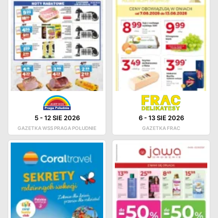
5
-
12 SIE 2026
6
-
13 SIE 2026
GAZETKA WSS PRAGA POŁUDNIE
GAZETKA FRAC