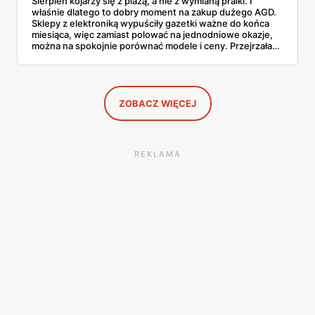
Sierpień kojarzy się z plażą, a nie z wymianą pralki. I
właśnie dlatego to dobry moment na zakup dużego AGD.
Sklepy z elektroniką wypuściły gazetki ważne do końca
miesiąca, więc zamiast polować na jednodniowe okazje,
można na spokojnie porównać modele i ceny. Przejrzałam
aktualne promocje AGD i RTV — poniżej wszystko, co
znalazłam, z cenami i terminami.
ZOBACZ WIĘCEJ
REKLAMA