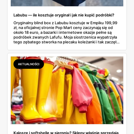
Labubu — ile kosztuje oryginał i jak nie kupić podróbki?
Oryginalny blind box z Labubu kosztuje w Empiku 199,99
zł, na oficjalnej stronie Pop Mart ceny zaczynają się od
około 18 euro, a bazarki i internetowe okazje pełne są
podróbek zwanych Lafufu. Moja siostrzenica wypatrzyła
tego zębatego stworka na plecaku koleżanki i tak zaczęło
się rodzinne śledztwo: co to właściwie jest, ile naprawdę
kosztuje i po czym poznać, że sprzedawca nie wciska nam
podróbki. Spisałam wszystko, czego się dowiedziałam —
łącznie z jedną wpadką, o której za chwilę.
AKTUALNOŚCI
Kalosze i softshelle w sierpniu? Sklepy właśnie sprzedają