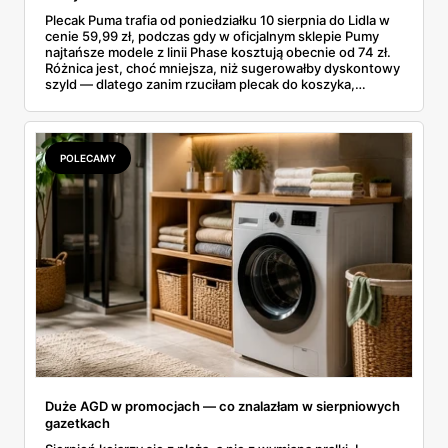
Plecak Puma trafia od poniedziałku 10 sierpnia do Lidla w
cenie 59,99 zł, podczas gdy w oficjalnym sklepie Pumy
najtańsze modele z linii Phase kosztują obecnie od 74 zł.
Różnica jest, choć mniejsza, niż sugerowałby dyskontowy
szyld — dlatego zanim rzuciłam plecak do koszyka,
rozłożyłam ceny na czynniki pierwsze. Poniżej cała
rozpiska: co dokładnie sprzedaje Lidl, ile kosztują
odpowiedniki u producenta i komu ten zakup naprawdę
się opłaci.
POLECAMY
Duże AGD w promocjach — co znalazłam w sierpniowych
gazetkach