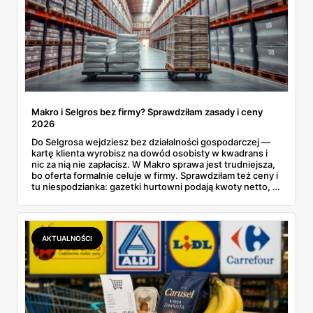
Makro i Selgros bez firmy? Sprawdziłam zasady i ceny
2026
Do Selgrosa wejdziesz bez działalności gospodarczej —
kartę klienta wyrobisz na dowód osobisty w kwadrans i
nic za nią nie zapłacisz. W Makro sprawa jest trudniejsza,
bo oferta formalnie celuje w firmy. Sprawdziłam też ceny i
tu niespodzianka: gazetki hurtowni podają kwoty netto, a
przy kasie doliczany jest VAT. Co więcej, hurt wcale nie
zawsze wygrywa — ta sama kawa ziarnista kosztuje w
Makro ponad dwa razy więcej niż w weekendowej
promocji dyskontu.
AKTUALNOŚCI