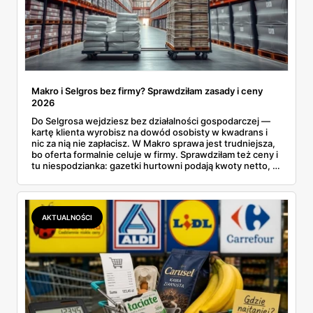
Makro i Selgros bez firmy? Sprawdziłam zasady i ceny
2026
Do Selgrosa wejdziesz bez działalności gospodarczej —
kartę klienta wyrobisz na dowód osobisty w kwadrans i
nic za nią nie zapłacisz. W Makro sprawa jest trudniejsza,
bo oferta formalnie celuje w firmy. Sprawdziłam też ceny i
tu niespodzianka: gazetki hurtowni podają kwoty netto, a
przy kasie doliczany jest VAT. Co więcej, hurt wcale nie
zawsze wygrywa — ta sama kawa ziarnista kosztuje w
Makro ponad dwa razy więcej niż w weekendowej
promocji dyskontu.
AKTUALNOŚCI