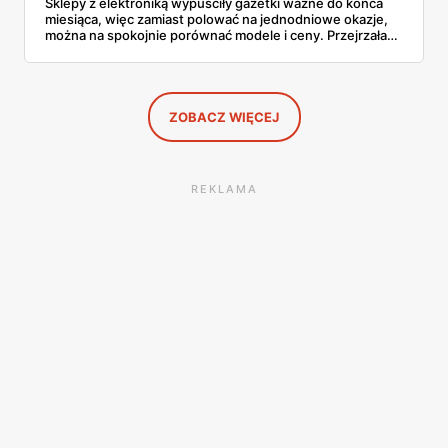
Sklepy z elektroniką wypuściły gazetki ważne do końca
miesiąca, więc zamiast polować na jednodniowe okazje,
można na spokojnie porównać modele i ceny. Przejrzałam
aktualne promocje AGD i RTV — poniżej wszystko, co
znalazłam, z cenami i terminami.
ZOBACZ WIĘCEJ
REKLAMA