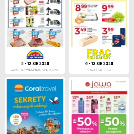
5
-
12 SIE 2026
6
-
13 SIE 2026
GAZETKA WSS PRAGA POŁUDNIE
GAZETKA FRAC