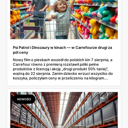
Psi Patrol i Dinozaury w kinach — w Carrefourze drugi za
pół ceny
Nowy film o pieskach wszedł do polskich kin 7 sierpnia, a
Carrefour równo z premierą rozstawił półki pełne
produktów z licencją i akcję „drugi produkt 50% taniej",
ważną do 22 sierpnia. Zanim dziecko wrzuci wszystko do
koszyka, policzyłam ceny w przeliczeniu na kilogram.
Wnioski? Krem orzechowy z paluszkami za 3,49 zł to
prawie 140 zł za kilogram, ale lody do mrożenia i rurki
waflowe bronią się nawet bez rabatu.
NOWOŚCI