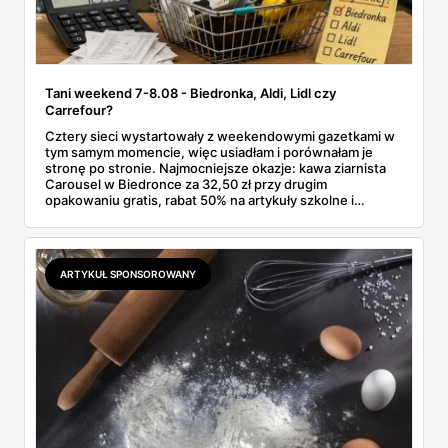
Tani weekend 7-8.08 - Biedronka, Aldi, Lidl czy
Carrefour?
Cztery sieci wystartowały z weekendowymi gazetkami w
tym samym momencie, więc usiadłam i porównałam je
stronę po stronie. Najmocniejsze okazje: kawa ziarnista
Carousel w Biedronce za 32,50 zł przy drugim
opakowaniu gratis, rabat 50% na artykuły szkolne i
przemysłowe przy zakupie trzech sztuk oraz banany po
2,99 zł za kilogram, ale wyłącznie w sobotę z aplikacją. Aldi
odpowiada masłem za 2,99 zł. Werdykt w skrócie:
najwięcej wyciśniesz z Biedronki, po świeże warzywa jedź
ARTYKUŁ SPONSOROWANY
do Aldi.