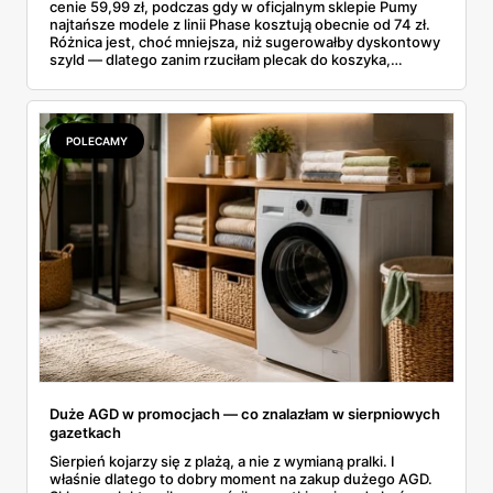
cenie 59,99 zł, podczas gdy w oficjalnym sklepie Pumy
najtańsze modele z linii Phase kosztują obecnie od 74 zł.
Różnica jest, choć mniejsza, niż sugerowałby dyskontowy
szyld — dlatego zanim rzuciłam plecak do koszyka,
rozłożyłam ceny na czynniki pierwsze. Poniżej cała
rozpiska: co dokładnie sprzedaje Lidl, ile kosztują
odpowiedniki u producenta i komu ten zakup naprawdę
się opłaci.
POLECAMY
Duże AGD w promocjach — co znalazłam w sierpniowych
gazetkach
Sierpień kojarzy się z plażą, a nie z wymianą pralki. I
właśnie dlatego to dobry moment na zakup dużego AGD.