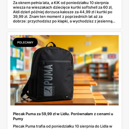
Za oknem pełnia lata, a KiK od poniedziałku 10 sierpnia
wiesza na wieszakach dziecięce kurtki softshell za 60 zł,
Aldi dzień później dorzuca kalosze za 44,99 zł i kurtki po
39,99 zł. Znam ten moment z poprzednich lat aż za
dobrze: przychodzisz po klapki, a wychodzisz z jesienną
garderobą dla całej rodziny. Sprawdziłam, co dokładnie
pojawi się w gazetkach w przyszłym tygodniu i czy jest
sens kupować jesień, zanim skończą się wakacje.
POLECAMY
Plecak Puma za 59,99 zł w Lidlu. Porównałam z cenami u
Pumy
Plecak Puma trafia od poniedziałku 10 sierpnia do Lidla w