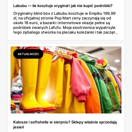
Labubu — ile kosztuje oryginał i jak nie kupić podróbki?
Oryginalny blind box z Labubu kosztuje w Empiku 199,99
zł, na oficjalnej stronie Pop Mart ceny zaczynają się od
około 18 euro, a bazarki i internetowe okazje pełne są
podróbek zwanych Lafufu. Moja siostrzenica wypatrzyła
tego zębatego stworka na plecaku koleżanki i tak zaczęło
się rodzinne śledztwo: co to właściwie jest, ile naprawdę
kosztuje i po czym poznać, że sprzedawca nie wciska nam
podróbki. Spisałam wszystko, czego się dowiedziałam —
łącznie z jedną wpadką, o której za chwilę.
AKTUALNOŚCI
Kalosze i softshelle w sierpniu? Sklepy właśnie sprzedają
jesień