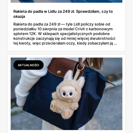
Rakieta do padla w Lidlu za 249 zł. Sprawdziłam, czy to
okazja
Rakieta do padla za 249 zł — tyle Lidl policzy sobie od
poniedziałku 10 sierpnia za model Crivit z karbonowym
splotem 12K. W sklepach specjalistycznych podobne
konstrukcje zaczynają się od mniej więcej dwukrotności
tej kwoty, więc przecierałam oczy, kiedy zobaczyłam ją w
gazetce między dresami a wkrętarką. Padel to dziś
najszybciej rosnący sport w Polsce: kortów przybywa
lawinowo, a chętnych jeszcze szybciej. Sprawdziłam, co
dokładnie dostajemy za te pieniądze i komu taka rakieta
AKTUALNOŚCI
faktycznie wystarczy.