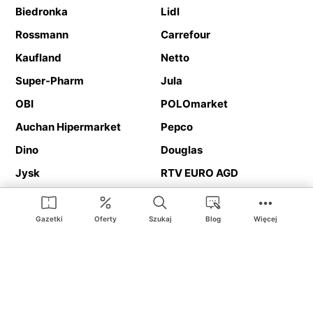
Biedronka
Lidl
Rossmann
Carrefour
Kaufland
Netto
Super-Pharm
Jula
OBI
POLOmarket
Auchan Hipermarket
Pepco
Dino
Douglas
Jysk
RTV EURO AGD
Action
Media Expert
Deichmann
Media Markt
Gazetki
Oferty
Szukaj
Blog
Więcej
Ding.pl to serwis internetowy prezentujący
gazetki promocyjne
oraz
katalogi
sklepów i dużych sieci handlowych. Dzięki
geolokalizacji otrzymasz przede wszystkim oferty sklepów, z
Twojego bliskiego otoczenia. Dodatkowo na stronie znajdziesz
adresy sklepów, więc w trakcie podróży bez problemu trafisz do