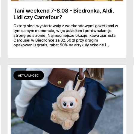
Tani weekend 7-8.08 - Biedronka, Aldi,
Lidl czy Carrefour?
Cztery sieci wystartowały z weekendowymi gazetkami w
tym samym momencie, więc usiadłam i porównałam je
stronę po stronie. Najmocniejsze okazje: kawa ziarnista
Carousel w Biedronce za 32,50 zł przy drugim
opakowaniu gratis, rabat 50% na artykuły szkolne i
przemysłowe przy zakupie trzech sztuk oraz banany po
2,99 zł za kilogram, ale wyłącznie w sobotę z aplikacją. Aldi
odpowiada masłem za 2,99 zł. Werdykt w skrócie:
najwięcej wyciśniesz z Biedronki, po świeże warzywa jedź
do Aldi.
AKTUALNOŚCI