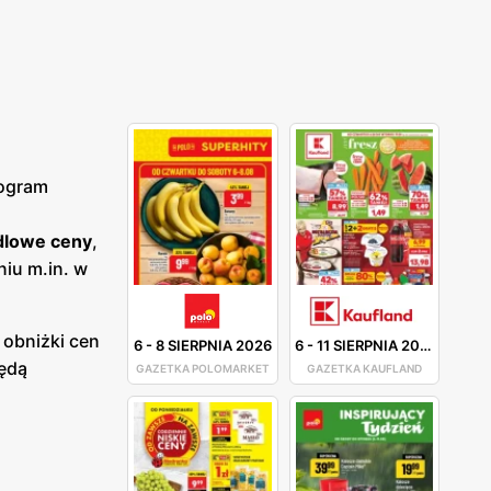
rogram
dlowe ceny
,
niu m.in. w
e obniżki cen
6
-
8 SIERPNIA 2026
6
-
11 SIERPNIA 2026
będą
GAZETKA POLOMARKET
GAZETKA KAUFLAND