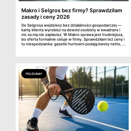
Makro i Selgros bez firmy? Sprawdziłam
zasady i ceny 2026
Do Selgrosa wejdziesz bez działalności gospodarczej —
kartę klienta wyrobisz na dowód osobisty w kwadrans i
nic za nią nie zapłacisz. W Makro sprawa jest trudniejsza,
bo oferta formalnie celuje w firmy. Sprawdziłam też ceny i
tu niespodzianka: gazetki hurtowni podają kwoty netto, a
przy kasie doliczany jest VAT. Co więcej, hurt wcale nie
zawsze wygrywa — ta sama kawa ziarnista kosztuje w
Makro ponad dwa razy więcej niż w weekendowej
promocji dyskontu.
POLECAMY