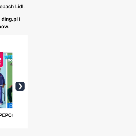
epach Lidl.
l
ding.pl
i
epów.