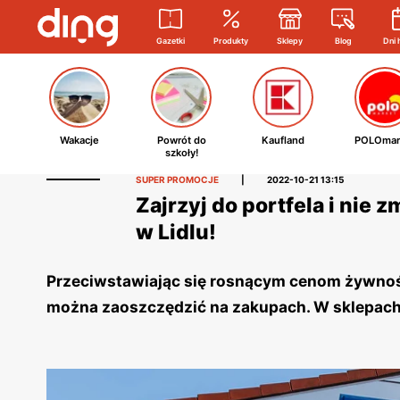
Gazetki
Produkty
Sklepy
Blog
Dni 
Wakacje
Powrót do
Kaufland
POLOmar
szkoły!
SUPER PROMOCJE
|
2022-10-21 13:15
Zajrzyj do portfela i nie 
w Lidlu!
Przeciwstawiając się rosnącym cenom żywności 
można zaoszczędzić na zakupach. W sklepach L