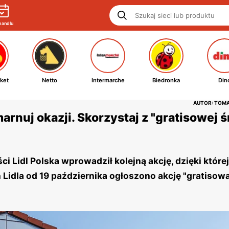
handlu
ket
Netto
Intermarche
Biedronka
Din
AUTOR: TOM
zmarnuj okazji. Skorzystaj z "gratisowej 
Lidl Polska wprowadził kolejną akcję, dzięki której
idla od 19 października ogłoszono akcję "gratisowa