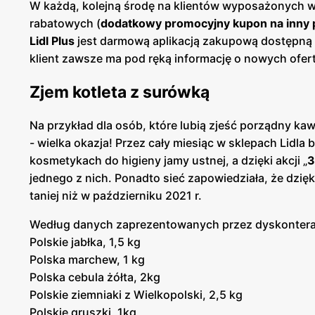
W każdą, kolejną środę na klientów wyposażonych 
rabatowych (
dodatkowy promocyjny kupon na inny 
Lidl Plus
jest darmową aplikacją zakupową dostępną n
klient zawsze ma pod ręką informację o nowych ofe
Zjem kotleta z surówką
Na przykład dla osób, które lubią zjeść porządny ka
- wielka okazja! Przez cały miesiąc w sklepach Lidla 
kosmetykach do higieny jamy ustnej, a dzięki akcji „
3
jednego z nich. Ponadto sieć zapowiedziała, że dzięk
taniej niż w październiku 2021 r.
Według danych zaprezentowanych przez dyskontera 
Polskie jabłka, 1,5 kg
Polska marchew, 1 kg
Polska cebula żółta, 2kg
Polskie ziemniaki z Wielkopolski, 2,5 kg
Polskie gruszki, 1kg