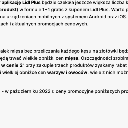
w
aplikację Lidl Plus
będzie czekała jeszcze większa liczba
produkt
) w formule 1+1 gratis z kuponem Lidl Plus. Warto 
a urządzeniach mobilnych z systemem Android oraz iOS. D
rtach i aktualnych promocjach cenowych.
wałek mięsa bez przeliczania każdego kęsu na złotówki będ
będą trwać wielkie obniżki cen
mięsa
. Oszczędności zrobim
 w cenie 2
” przy zakupie trzech produktów zyskamy rabat
i wielkiej obniżce cen
warzyw i owoców
, wiele z nich moż
- w październiku 2022 r. ceny promocyjne poniższych pr