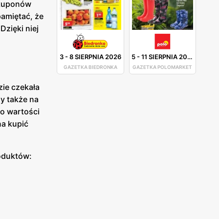
 kuponów
pamiętać, że
zięki niej
3
-
8 SIERPNIA 2026
5
-
11 SIERPNIA 2026
GAZETKA BIEDRONKA
GAZETKA POLOMARKET
zie czekała
y także na
 o wartości
na kupić
oduktów: