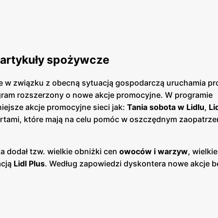
 artykuły spożywcze
e w związku z obecną sytuacją gospodarczą uruchamia p
ogram rozszerzony o nowe akcje promocyjne. W programie
ejsze akcje promocyjne sieci jak:
Tania sobota w Lidlu
,
Li
fertami, które mają na celu pomóc w oszczędnym zaopatrze
a dodał tzw. wielkie obniżki cen
owoców i warzyw
, wielki
acją
Lidl Plus
. Według zapowiedzi dyskontera nowe akcje 
.