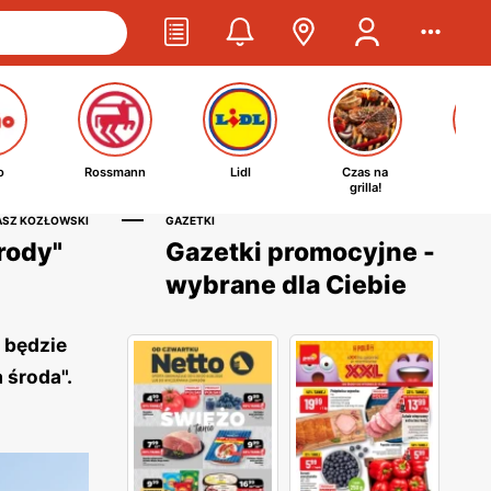
o
Rossmann
Lidl
Czas na
Ta
grilla!
kosm
ASZ KOZŁOWSKI
GAZETKI
środy"
Gazetki promocyjne -
wybrane dla Ciebie
 będzie
 środa".