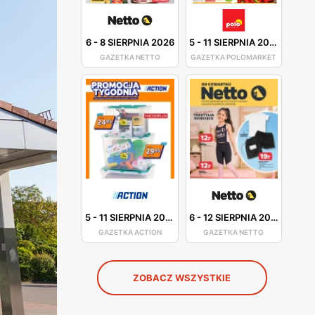
6
-
8 SIERPNIA 2026
5
-
11 SIERPNIA 2026
GAZETKA NETTO
GAZETKA POLOMARKET
5
-
11 SIERPNIA 2026
6
-
12 SIERPNIA 2026
GAZETKA ACTION
GAZETKA NETTO
ZOBACZ WSZYSTKIE