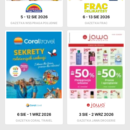
5
-
12 SIE 2026
6
-
13 SIE 2026
GAZETKA WSS PRAGA POŁUDNIE
GAZETKA FRAC
6 SIE
-
1 WRZ 2026
3 SIE
-
2 WRZ 2026
GAZETKA CORAL TRAVEL
GAZETKA JAWA DROGERIE