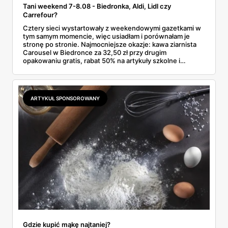
Tani weekend 7-8.08 - Biedronka, Aldi, Lidl czy
Carrefour?
Cztery sieci wystartowały z weekendowymi gazetkami w
tym samym momencie, więc usiadłam i porównałam je
stronę po stronie. Najmocniejsze okazje: kawa ziarnista
Carousel w Biedronce za 32,50 zł przy drugim
opakowaniu gratis, rabat 50% na artykuły szkolne i
przemysłowe przy zakupie trzech sztuk oraz banany po
2,99 zł za kilogram, ale wyłącznie w sobotę z aplikacją. Aldi
odpowiada masłem za 2,99 zł. Werdykt w skrócie:
najwięcej wyciśniesz z Biedronki, po świeże warzywa jedź
ARTYKUŁ SPONSOROWANY
do Aldi.
Gdzie kupić mąkę najtaniej?