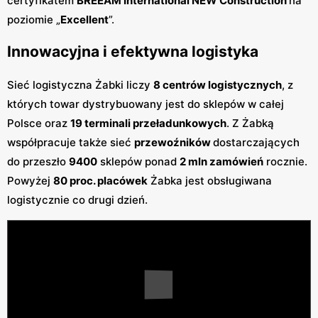
certyfikatem
BREEAM International NEW Construction
na
poziomie „
Excellent
”.
Innowacyjna i efektywna logistyka
Sieć logistyczna Żabki liczy
8 centrów logistycznych
, z
których towar dystrybuowany jest do sklepów w całej
Polsce oraz
19 terminali przeładunkowych
. Z Żabką
współpracuje także sieć
przewoźników
dostarczających
do przeszło
9400
sklepów ponad
2 mln zamówień
rocznie.
Powyżej
80 proc. placówek
Żabka jest obsługiwana
logistycznie co drugi dzień.