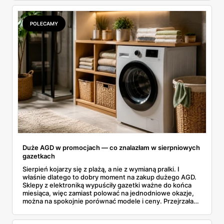
rozpiska: co dokładnie sprzedaje Lidl, ile kosztują
odpowiedniki u producenta i komu ten zakup naprawdę
się opłaci.
POLECAMY
Duże AGD w promocjach — co znalazłam w sierpniowych
gazetkach
Sierpień kojarzy się z plażą, a nie z wymianą pralki. I
właśnie dlatego to dobry moment na zakup dużego AGD.
Sklepy z elektroniką wypuściły gazetki ważne do końca
miesiąca, więc zamiast polować na jednodniowe okazje,
można na spokojnie porównać modele i ceny. Przejrzałam
aktualne promocje AGD i RTV — poniżej wszystko, co
znalazłam, z cenami i terminami.