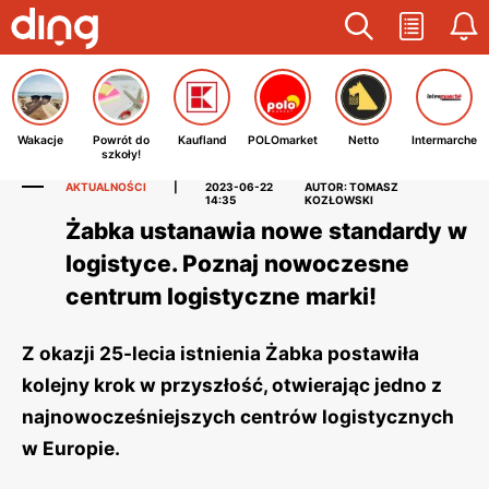
Wakacje
Powrót do
Kaufland
POLOmarket
Netto
Intermarche
szkoły!
AKTUALNOŚCI
|
2023-06-22
AUTOR: TOMASZ
14:35
KOZŁOWSKI
Żabka ustanawia nowe standardy w
logistyce. Poznaj nowoczesne
centrum logistyczne marki!
Z okazji 25-lecia istnienia Żabka postawiła
kolejny krok w przyszłość, otwierając jedno z
najnowocześniejszych centrów logistycznych
w Europie.