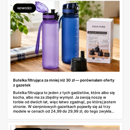
NOWOŚCI
Butelka filtrująca za mniej niż 30 zł — porównałam oferty
z gazetek
Butelka filtrująca to jeden z tych gadżetów, które albo się
kocha, albo ma za zbędny wymysł. Ja swoją noszę w
torbie od dwóch lat, więc łatwo zgadnąć, po której jestem
stronie. W sierpniowych gazetkach pojawiły się aż trzy
modele w cenach od 24,99 do 29,99 zł, do tego zwykła
butelka za 14,99 zł dla nieprzekonanych. Sprawdziłam
wszystkie oferty i policzyłam, kiedy taki zakup faktycznie
się opłaca.