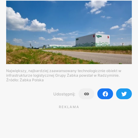
Największy, najbardziej zaawansowany technologicznie obiekt w
infrastrukturze logistycznej Grupy Żabka powstał w Radzyminie.
Źródło: Żabka Polska
Udostępnij:
REKLAMA