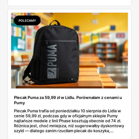
garderobą dla całej rodziny. Sprawdziłam, co dokładnie
pojawi się w gazetkach w przyszłym tygodniu i czy jest
sens kupować jesień, zanim skończą się wakacje.
POLECAMY
Plecak Puma za 59,99 zł w Lidlu. Porównałam z cenami u
Pumy
Plecak Puma trafia od poniedziałku 10 sierpnia do Lidla w
cenie 59,99 zł, podczas gdy w oficjalnym sklepie Pumy
najtańsze modele z linii Phase kosztują obecnie od 74 zł.
Różnica jest, choć mniejsza, niż sugerowałby dyskontowy
szyld — dlatego zanim rzuciłam plecak do koszyka,
rozłożyłam ceny na czynniki pierwsze. Poniżej cała