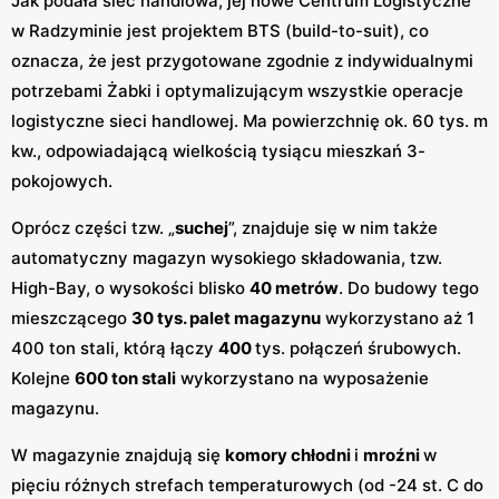
Jak podała sieć handlowa, jej nowe Centrum Logistyczne
w Radzyminie jest projektem BTS (build-to-suit), co
oznacza, że jest przygotowane zgodnie z indywidualnymi
potrzebami Żabki i optymalizującym wszystkie operacje
logistyczne sieci handlowej. Ma powierzchnię ok. 60 tys. m
kw., odpowiadającą wielkością tysiącu mieszkań 3-
pokojowych.
Oprócz części tzw. „
suchej
”, znajduje się w nim także
automatyczny magazyn wysokiego składowania, tzw.
High-Bay, o wysokości blisko
40 metrów
. Do budowy tego
mieszczącego
30 tys. palet magazynu
wykorzystano aż 1
400 ton stali, którą łączy
400
tys. połączeń śrubowych.
Kolejne
600 ton stali
wykorzystano na wyposażenie
magazynu.
W magazynie znajdują się
komory chłodni
i
mroźni
w
pięciu różnych strefach temperaturowych (od -24 st. C do