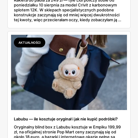
Rakieta do padla za 249 zł — tyle Lidl policzy sobie od
poniedziałku 10 sierpnia za model Crivit z karbonowym
splotem 12K. W sklepach specjalistycznych podobne
konstrukcje zaczynają się od mniej więcej dwukrotności
tej kwoty, więc przecierałam oczy, kiedy zobaczyłam ją w
gazetce między dresami a wkrętarką. Padel to dziś
najszybciej rosnący sport w Polsce: kortów przybywa
lawinowo, a chętnych jeszcze szybciej. Sprawdziłam, co
dokładnie dostajemy za te pieniądze i komu taka rakieta
AKTUALNOŚCI
faktycznie wystarczy.
Labubu — ile kosztuje oryginał i jak nie kupić podróbki?
Oryginalny blind box z Labubu kosztuje w Empiku 199,99
zł, na oficjalnej stronie Pop Mart ceny zaczynają się od
około 18 euro, a bazarki i internetowe okazje pełne są