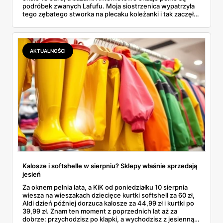
podróbek zwanych Lafufu. Moja siostrzenica wypatrzyła
tego zębatego stworka na plecaku koleżanki i tak zaczęło
się rodzinne śledztwo: co to właściwie jest, ile naprawdę
kosztuje i po czym poznać, że sprzedawca nie wciska nam
podróbki. Spisałam wszystko, czego się dowiedziałam —
łącznie z jedną wpadką, o której za chwilę.
AKTUALNOŚCI
Kalosze i softshelle w sierpniu? Sklepy właśnie sprzedają
jesień
Za oknem pełnia lata, a KiK od poniedziałku 10 sierpnia
wiesza na wieszakach dziecięce kurtki softshell za 60 zł,
Aldi dzień później dorzuca kalosze za 44,99 zł i kurtki po
39,99 zł. Znam ten moment z poprzednich lat aż za
dobrze: przychodzisz po klapki, a wychodzisz z jesienną