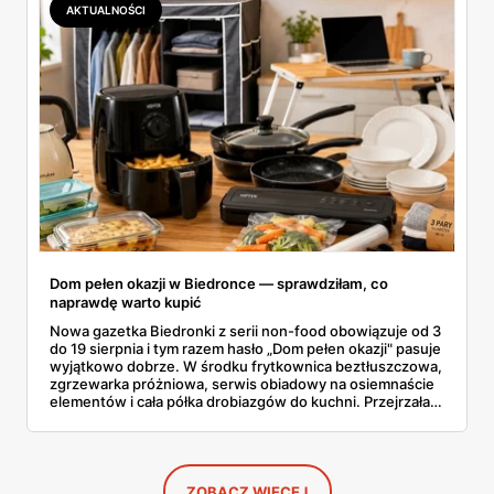
AKTUALNOŚCI
Dom pełen okazji w Biedronce — sprawdziłam, co
naprawdę warto kupić
Nowa gazetka Biedronki z serii non-food obowiązuje od 3
do 19 sierpnia i tym razem hasło „Dom pełen okazji" pasuje
wyjątkowo dobrze. W środku frytkownica beztłuszczowa,
zgrzewarka próżniowa, serwis obiadowy na osiemnaście
elementów i cała półka drobiazgów do kuchni. Przejrzałam
wszystkie strony i wybrałam to, po co sama ustawiłabym
się przy półce z samego rana.
ZOBACZ WIĘCEJ