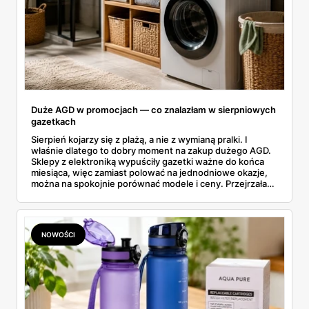
Duże AGD w promocjach — co znalazłam w sierpniowych
gazetkach
Sierpień kojarzy się z plażą, a nie z wymianą pralki. I
właśnie dlatego to dobry moment na zakup dużego AGD.
Sklepy z elektroniką wypuściły gazetki ważne do końca
miesiąca, więc zamiast polować na jednodniowe okazje,
można na spokojnie porównać modele i ceny. Przejrzałam
aktualne promocje AGD i RTV — poniżej wszystko, co
znalazłam, z cenami i terminami.
NOWOŚCI