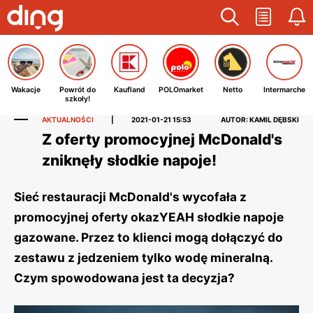
Wakacje
Powrót do
Kaufland
POLOmarket
Netto
Intermarche
szkoły!
AKTUALNOŚCI
|
2021-01-21 15:53
AUTOR: KAMIL DĘBSKI
Z oferty promocyjnej McDonald's
zniknęły słodkie napoje!
Sieć restauracji McDonald's wycofała z
promocyjnej oferty okazYEAH słodkie napoje
gazowane. Przez to klienci mogą dołączyć do
zestawu z jedzeniem tylko wodę mineralną.
Czym spowodowana jest ta decyzja?