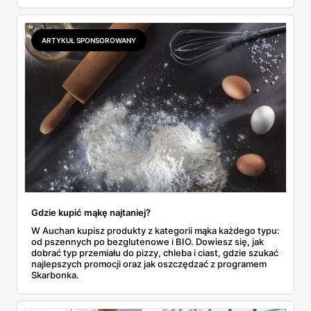
2,99 zł za kilogram, ale wyłącznie w sobotę z aplikacją. Aldi
odpowiada masłem za 2,99 zł. Werdykt w skrócie:
najwięcej wyciśniesz z Biedronki, po świeże warzywa jedź
ARTYKUŁ SPONSOROWANY
do Aldi.
Gdzie kupić mąkę najtaniej?
W Auchan kupisz produkty z kategorii mąka każdego typu:
od pszennych po bezglutenowe i BIO. Dowiesz się, jak
dobrać typ przemiału do pizzy, chleba i ciast, gdzie szukać
najlepszych promocji oraz jak oszczędzać z programem
Skarbonka.