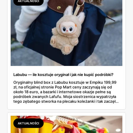
AKTUALNOŚCI
faktycznie wystarczy.
Labubu — ile kosztuje oryginał i jak nie kupić podróbki?
Oryginalny blind box z Labubu kosztuje w Empiku 199,99
zł, na oficjalnej stronie Pop Mart ceny zaczynają się od
około 18 euro, a bazarki i internetowe okazje pełne są
podróbek zwanych Lafufu. Moja siostrzenica wypatrzyła
tego zębatego stworka na plecaku koleżanki i tak zaczęło
się rodzinne śledztwo: co to właściwie jest, ile naprawdę
kosztuje i po czym poznać, że sprzedawca nie wciska nam
podróbki. Spisałam wszystko, czego się dowiedziałam —
łącznie z jedną wpadką, o której za chwilę.
AKTUALNOŚCI