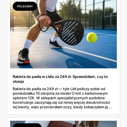
POLECAMY
Rakieta do padla w Lidlu za 249 zł. Sprawdziłam, czy to
okazja
Rakieta do padla za 249 zł — tyle Lidl policzy sobie od
poniedziałku 10 sierpnia za model Crivit z karbonowym
splotem 12K. W sklepach specjalistycznych podobne
konstrukcje zaczynają się od mniej więcej dwukrotności
tej kwoty, więc przecierałam oczy, kiedy zobaczyłam ją w
gazetce między dresami a wkrętarką. Padel to dziś
najszybciej rosnący sport w Polsce: kortów przybywa
lawinowo, a chętnych jeszcze szybciej. Sprawdziłam, co
dokładnie dostajemy za te pieniądze i komu taka rakieta