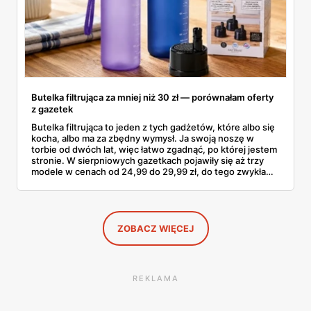
Butelka filtrująca za mniej niż 30 zł — porównałam oferty
z gazetek
Butelka filtrująca to jeden z tych gadżetów, które albo się
kocha, albo ma za zbędny wymysł. Ja swoją noszę w
torbie od dwóch lat, więc łatwo zgadnąć, po której jestem
stronie. W sierpniowych gazetkach pojawiły się aż trzy
modele w cenach od 24,99 do 29,99 zł, do tego zwykła
butelka za 14,99 zł dla nieprzekonanych. Sprawdziłam
wszystkie oferty i policzyłam, kiedy taki zakup faktycznie
się opłaca.
ZOBACZ WIĘCEJ
REKLAMA