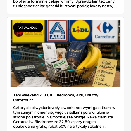
bo oferta formalnie celuje w firmy. Sprawdziłam też ceny i
tu niespodzianka: gazetki hurtowni podają kwoty netto, a
przy kasie doliczany jest VAT. Co więcej, hurt wcale nie
zawsze wygrywa — ta sama kawa ziarnista kosztuje w
Makro ponad dwa razy więcej niż w weekendowej
promocji dyskontu.
AKTUALNOŚCI
Tani weekend 7-8.08 - Biedronka, Aldi, Lidl czy
Carrefour?
Cztery sieci wystartowały z weekendowymi gazetkami w
tym samym momencie, więc usiadłam i porównałam je
stronę po stronie. Najmocniejsze okazje: kawa ziarnista
Carousel w Biedronce za 32,50 zł przy drugim
opakowaniu gratis, rabat 50% na artykuły szkolne i
przemysłowe przy zakupie trzech sztuk oraz banany po