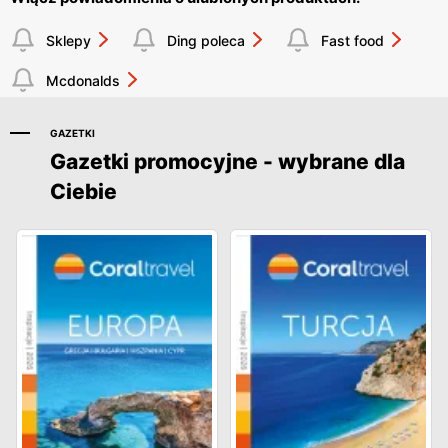
Sklepy
Ding poleca
Fast food
Mcdonalds
GAZETKI
Gazetki promocyjne - wybrane dla
Ciebie