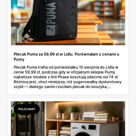
Plecak Puma za 59,99 zł w Lidlu. Porównałam z cenami u
Pumy
Plecak Puma trafia od poniedziałku 10 sierpnia do Lidla w
cenie 59,99 zł, podczas gdy w oficjalnym sklepie Pumy
najtańsze modele z linii Phase kosztują obecnie od 74 zł.
Różnica jest, choć mniejsza, niż sugerowałby dyskontowy
szyld — dlatego zanim rzuciłam plecak do koszyka,
rozłożyłam ceny na czynniki pierwsze. Poniżej cała
rozpiska: co dokładnie sprzedaje Lidl, ile kosztują
odpowiedniki u producenta i komu ten zakup naprawdę
się opłaci.
POLECAMY