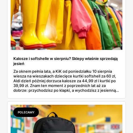
Kalosze i softshelle w sierpniu? Sklepy właśnie sprzedają
jesień
Za oknem pełnia lata, a KiK od poniedziałku 10 sierpnia
wiesza na wieszakach dziecięce kurtki softshell za 60 zł,
Aldi dzień później dorzuca kalosze za 44,99 zł i kurtki po
39,99 zł. Znam ten moment z poprzednich lat aż za
dobrze: przychodzisz po klapki, a wychodzisz z jesienną
garderobą dla całej rodziny. Sprawdziłam, co dokładnie
pojawi się w gazetkach w przyszłym tygodniu i czy jest
sens kupować jesień, zanim skończą się wakacje.
POLECAMY