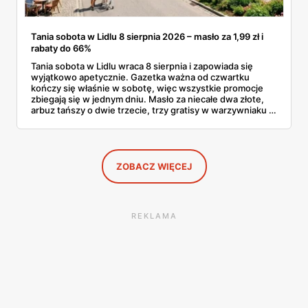
Tania sobota w Lidlu 8 sierpnia 2026 – masło za 1,99 zł i
rabaty do 66%
Tania sobota w Lidlu wraca 8 sierpnia i zapowiada się
wyjątkowo apetycznie. Gazetka ważna od czwartku
kończy się właśnie w sobotę, więc wszystkie promocje
zbiegają się w jednym dniu. Masło za niecałe dwa złote,
arbuz tańszy o dwie trzecie, trzy gratisy w warzywniaku i
jedna oferta działająca wyłącznie w sobotę. Przejrzałam
całą sobotnią gazetkę Lidla strona po stronie i wybrałam
to, co naprawdę się opłaca.
ZOBACZ WIĘCEJ
REKLAMA