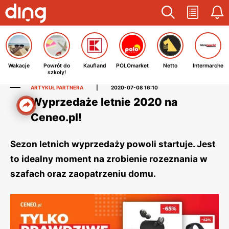
Wakacje
Powrót do
Kaufland
POLOmarket
Netto
Intermarche
szkoły!
ARTYKUŁ PARTNERA
|
2020-07-08 16:10
Wyprzedaże letnie 2020 na
Ceneo.pl!
Sezon letnich wyprzedaży powoli startuje. Jest
to idealny moment na zrobienie rozeznania w
szafach oraz zaopatrzeniu domu.