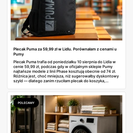
Plecak Puma za 59,99 zł w Lidlu. Porównałam z cenami u
Pumy
Plecak Puma trafia od poniedziałku 10 sierpnia do Lidla w
cenie 59,99 zł, podczas gdy w oficjalnym sklepie Pumy
najtańsze modele z linii Phase kosztują obecnie od 74 zł.
Różnica jest, choć mniejsza, niż sugerowałby dyskontowy
szyld — dlatego zanim rzuciłam plecak do koszyka,
rozłożyłam ceny na czynniki pierwsze. Poniżej cała
rozpiska: co dokładnie sprzedaje Lidl, ile kosztują
odpowiedniki u producenta i komu ten zakup naprawdę
się opłaci.
POLECAMY