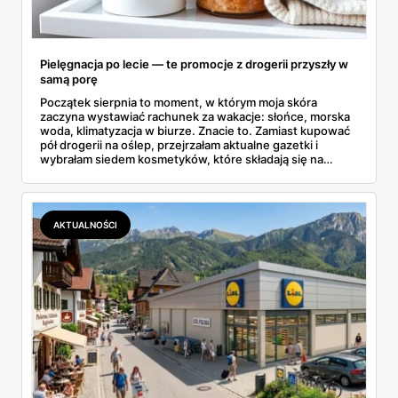
Pielęgnacja po lecie — te promocje z drogerii przyszły w
samą porę
Początek sierpnia to moment, w którym moja skóra
zaczyna wystawiać rachunek za wakacje: słońce, morska
woda, klimatyzacja w biurze. Znacie to. Zamiast kupować
pół drogerii na oślep, przejrzałam aktualne gazetki i
wybrałam siedem kosmetyków, które składają się na
sensowny plan regeneracji — od peelingu za 21,95 zł po
dermokosmetyki Vichy. Wszystkie ceny sprawdziłam w
ofertach, terminy też.
AKTUALNOŚCI