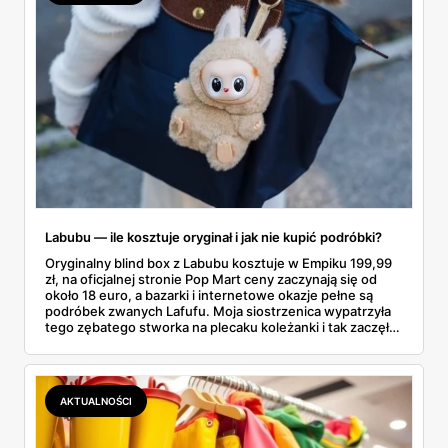
Labubu — ile kosztuje oryginał i jak nie kupić podróbki?
Oryginalny blind box z Labubu kosztuje w Empiku 199,99
zł, na oficjalnej stronie Pop Mart ceny zaczynają się od
około 18 euro, a bazarki i internetowe okazje pełne są
podróbek zwanych Lafufu. Moja siostrzenica wypatrzyła
tego zębatego stworka na plecaku koleżanki i tak zaczęło
się rodzinne śledztwo: co to właściwie jest, ile naprawdę
kosztuje i po czym poznać, że sprzedawca nie wciska nam
podróbki. Spisałam wszystko, czego się dowiedziałam —
łącznie z jedną wpadką, o której za chwilę.
AKTUALNOŚCI