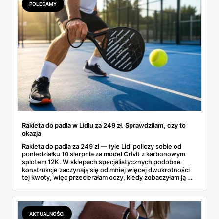
POLECAMY
Rakieta do padla w Lidlu za 249 zł. Sprawdziłam, czy to
okazja
Rakieta do padla za 249 zł — tyle Lidl policzy sobie od
poniedziałku 10 sierpnia za model Crivit z karbonowym
splotem 12K. W sklepach specjalistycznych podobne
konstrukcje zaczynają się od mniej więcej dwukrotności
tej kwoty, więc przecierałam oczy, kiedy zobaczyłam ją w
gazetce między dresami a wkrętarką. Padel to dziś
najszybciej rosnący sport w Polsce: kortów przybywa
lawinowo, a chętnych jeszcze szybciej. Sprawdziłam, co
dokładnie dostajemy za te pieniądze i komu taka rakieta
AKTUALNOŚCI
faktycznie wystarczy.