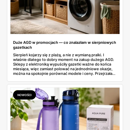
Duże AGD w promocjach — co znalazłam w sierpniowych
gazetkach
Sierpień kojarzy się z plażą, a nie z wymianą pralki. I
właśnie dlatego to dobry moment na zakup dużego AGD.
Sklepy z elektroniką wypuściły gazetki ważne do końca
miesiąca, więc zamiast polować na jednodniowe okazje,
można na spokojnie porównać modele i ceny. Przejrzałam
aktualne promocje AGD i RTV — poniżej wszystko, co
znalazłam, z cenami i terminami.
NOWOŚCI