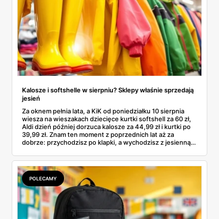
Kalosze i softshelle w sierpniu? Sklepy właśnie sprzedają
jesień
Za oknem pełnia lata, a KiK od poniedziałku 10 sierpnia
wiesza na wieszakach dziecięce kurtki softshell za 60 zł,
Aldi dzień później dorzuca kalosze za 44,99 zł i kurtki po
39,99 zł. Znam ten moment z poprzednich lat aż za
dobrze: przychodzisz po klapki, a wychodzisz z jesienną
garderobą dla całej rodziny. Sprawdziłam, co dokładnie
pojawi się w gazetkach w przyszłym tygodniu i czy jest
sens kupować jesień, zanim skończą się wakacje.
POLECAMY