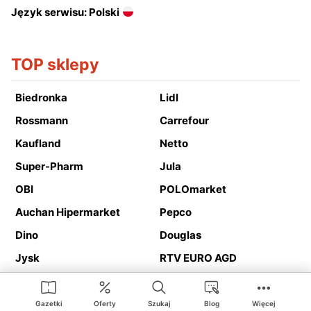
Język serwisu: Polski
TOP sklepy
Biedronka
Lidl
Rossmann
Carrefour
Kaufland
Netto
Super-Pharm
Jula
OBI
POLOmarket
Auchan Hipermarket
Pepco
Dino
Douglas
Jysk
RTV EURO AGD
Action
Media Expert
Deichmann
Media Markt
Gazetki
Oferty
Szukaj
Blog
Więcej