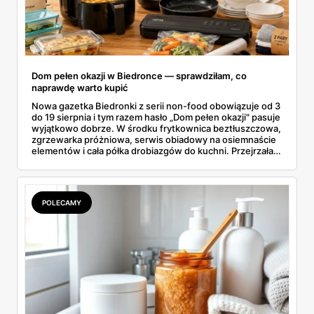
Dom pełen okazji w Biedronce — sprawdziłam, co
naprawdę warto kupić
Nowa gazetka Biedronki z serii non-food obowiązuje od 3
do 19 sierpnia i tym razem hasło „Dom pełen okazji" pasuje
wyjątkowo dobrze. W środku frytkownica beztłuszczowa,
zgrzewarka próżniowa, serwis obiadowy na osiemnaście
elementów i cała półka drobiazgów do kuchni. Przejrzałam
wszystkie strony i wybrałam to, po co sama ustawiłabym
się przy półce z samego rana.
POLECAMY