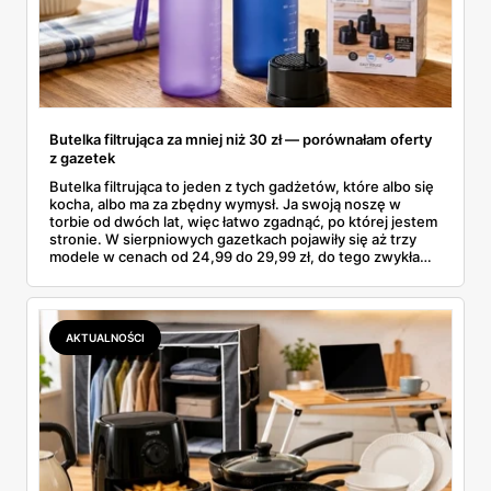
Butelka filtrująca za mniej niż 30 zł — porównałam oferty
z gazetek
Butelka filtrująca to jeden z tych gadżetów, które albo się
kocha, albo ma za zbędny wymysł. Ja swoją noszę w
torbie od dwóch lat, więc łatwo zgadnąć, po której jestem
stronie. W sierpniowych gazetkach pojawiły się aż trzy
modele w cenach od 24,99 do 29,99 zł, do tego zwykła
butelka za 14,99 zł dla nieprzekonanych. Sprawdziłam
wszystkie oferty i policzyłam, kiedy taki zakup faktycznie
się opłaca.
AKTUALNOŚCI