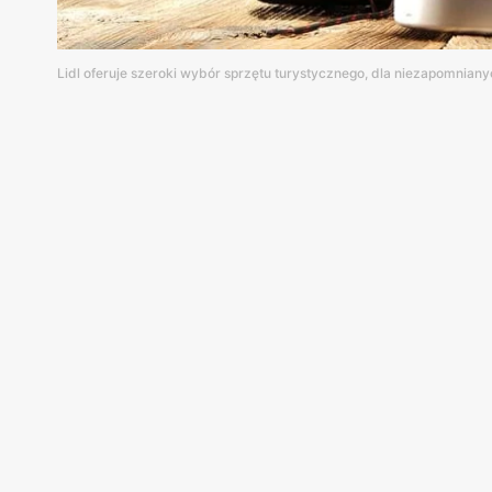
Lidl oferuje szeroki wybór sprzętu turystycznego, dla niezapomniany