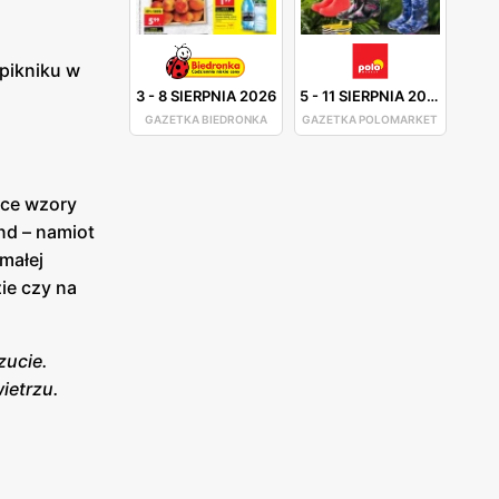
pikniku w
3
-
8 SIERPNIA 2026
5
-
11 SIERPNIA 2026
GAZETKA BIEDRONKA
GAZETKA POLOMARKET
ęce wzory
nd – namiot
małej
ie czy na
zucie.
ietrzu.