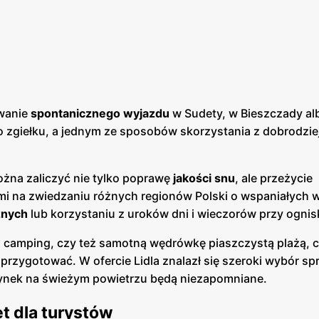
owanie
spontanicznego wyjazdu
w Sudety, w Bieszczady al
o zgiełku, a jednym ze sposobów skorzystania z dobrodzie
żna zaliczyć nie tylko poprawę
jakości snu
, ale przeżycie
mi na zwiedzaniu różnych regionów Polski o wspaniałych 
cznych
lub korzystaniu z uroków dni i wieczorów przy ogni
a camping, czy też samotną wędrówkę piaszczystą plażą, c
rzygotować. W ofercie Lidla znalazł się szeroki wybór sp
czynek na świeżym powietrzu będą niezapomniane.
ęt dla turystów