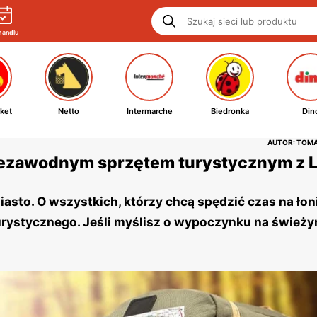
handlu
ket
Netto
Intermarche
Biedronka
Din
AUTOR: TOM
iezawodnym sprzętem turystycznym z L
asto. O wszystkich, którzy chcą spędzić czas na łoni
turystycznego. Jeśli myślisz o wypoczynku na śwież