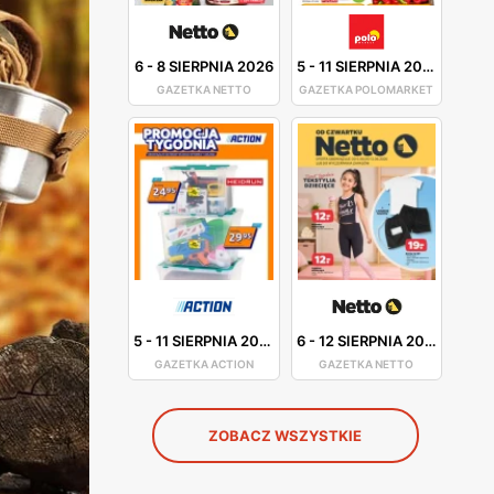
6
-
8 SIERPNIA 2026
5
-
11 SIERPNIA 2026
GAZETKA NETTO
GAZETKA POLOMARKET
5
-
11 SIERPNIA 2026
6
-
12 SIERPNIA 2026
GAZETKA ACTION
GAZETKA NETTO
ZOBACZ WSZYSTKIE