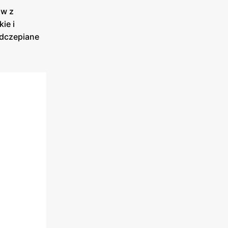
aw z
ie i
odczepiane