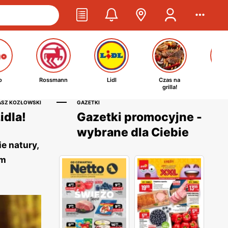
o
Rossmann
Lidl
Czas na
Ta
grilla!
kosm
ASZ KOZŁOWSKI
GAZETKI
idla!
Gazetki promocyjne -
wybrane dla Ciebie
e natury,
ym