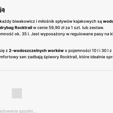
ją
i każdy biwakowicz i miłośnik spływów kajakowych są
wodo
rybag Rocktrail
w cenie 59,90 zł za 1 szt. lub zestaw.
mność ok. 35 l. Jest wyposażony w regulowane pasy na k
się z
2-wodoszczelnych worków
o pojemności 10 l i 30 l z
fortowy sen zadbają śpiwory Rocktrail, które idealnie sp
adowanie gazetki...