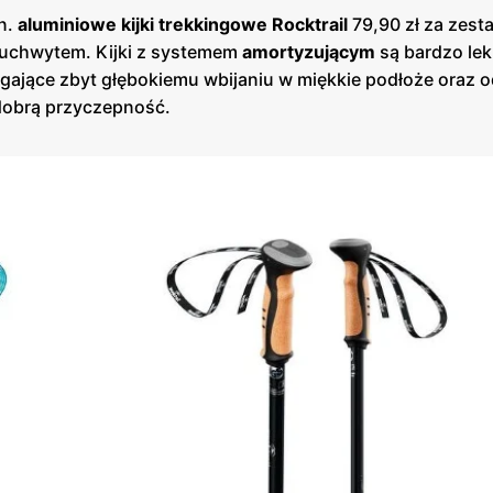
in.
aluminiowe kijki trekkingowe Rocktrail
79,90 zł za zest
chwytem. Kijki z systemem
amortyzującym
są bardzo lekk
egające zbyt głębokiemu wbijaniu w miękkie podłoże oraz 
 dobrą przyczepność.