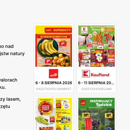
bo nad
jstw natury
walorach
6
-
8 SIERPNIA 2026
6
-
11 SIERPNIA 2026
sku.
GAZETKA POLOMARKET
GAZETKA KAUFLAND
zy lasem,
rzętu