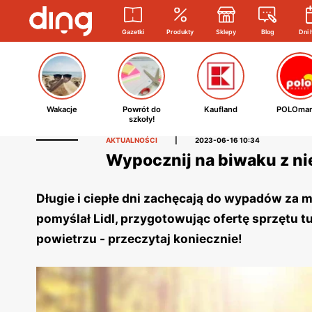
Gazetki
Produkty
Sklepy
Blog
Dni 
Wakacje
Powrót do
Kaufland
POLOmar
szkoły!
AKTUALNOŚCI
|
2023-06-16 10:34
Wypocznij na biwaku z n
Długie i ciepłe dni zachęcają do wypadów za mi
pomyślał Lidl, przygotowując ofertę sprzętu 
powietrzu - przeczytaj koniecznie!