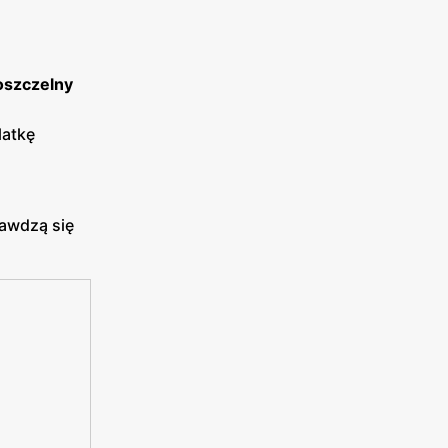
szczelny
latkę
rawdzą się