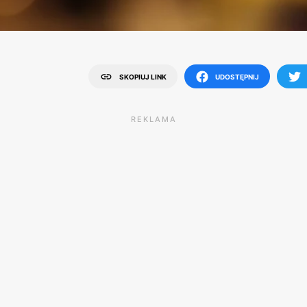
SKOPIUJ LINK
UDOSTĘPNIJ
REKLAMA