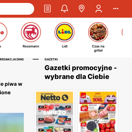
o
Rossmann
Lidl
Czas na
Ta
grilla!
kosm
 REDAKCJA DING
GAZETKI
Gazetki promocyjne -
wybrane dla Ciebie
ie piwa w
bione