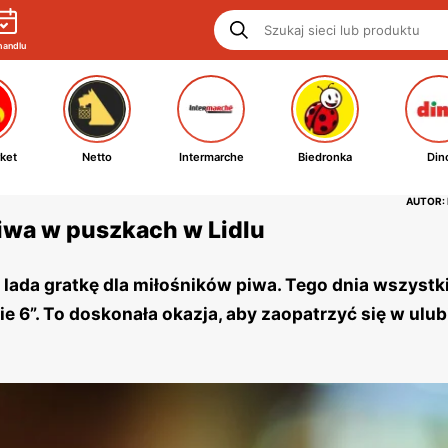
handlu
ket
Netto
Intermarche
Biedronka
Din
AUTOR:
iwa w puszkach w Lidlu
e lada gratkę dla miłośników piwa. Tego dnia wszystk
 6”. To doskonała okazja, aby zaopatrzyć się w ulu