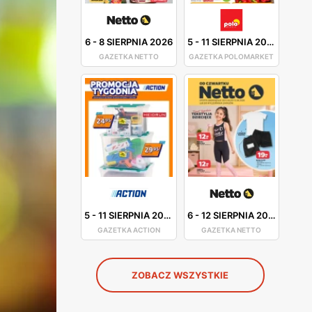
6
-
8 SIERPNIA 2026
5
-
11 SIERPNIA 2026
GAZETKA NETTO
GAZETKA POLOMARKET
5
-
11 SIERPNIA 2026
6
-
12 SIERPNIA 2026
GAZETKA ACTION
GAZETKA NETTO
ZOBACZ WSZYSTKIE