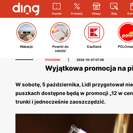
Gazetki
Produkty
Sklepy
Blog
Dni 
Wakacje
Powrót do
Kaufland
POLOmar
szkoły!
PORADNIK
|
2024-10-07 07:28
Wyjątkowa promocja na p
W sobotę, 5 października, Lidl przygotował ni
puszkach dostępne będą w promocji „12 w cenie
trunki i jednocześnie zaoszczędzić.