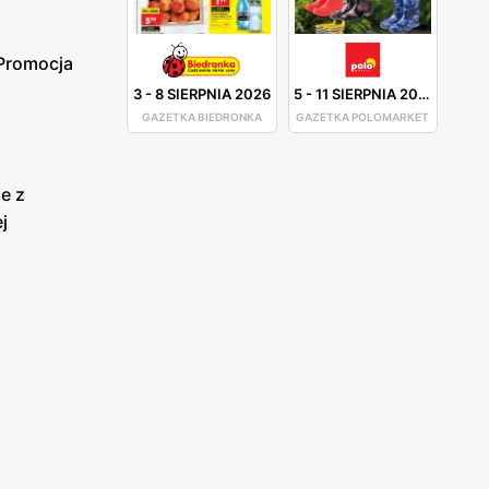
 Promocja
3
-
8 SIERPNIA 2026
5
-
11 SIERPNIA 2026
GAZETKA BIEDRONKA
GAZETKA POLOMARKET
e z
j