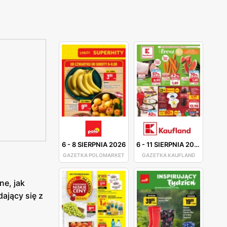
6
-
8 SIERPNIA 2026
6
-
11 SIERPNIA 2026
GAZETKA POLOMARKET
GAZETKA KAUFLAND
ne, jak
ający się z