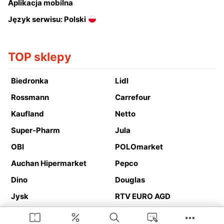
Aplikacja mobilna
Język serwisu: Polski
TOP sklepy
Biedronka
Lidl
Rossmann
Carrefour
Kaufland
Netto
Super-Pharm
Jula
OBI
POLOmarket
Auchan Hipermarket
Pepco
Dino
Douglas
Jysk
RTV EURO AGD
Action
Media Expert