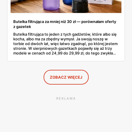
Butelka filtrująca za mniej niż 30 zł — porównałam oferty
z gazetek
Butelka filtrująca to jeden z tych gadżetów, które albo się
kocha, albo ma za zbędny wymysł. Ja swoją noszę w
torbie od dwóch lat, więc łatwo zgadnąć, po której jestem
stronie. W sierpniowych gazetkach pojawiły się aż trzy
modele w cenach od 24,99 do 29,99 zł, do tego zwykła
butelka za 14,99 zł dla nieprzekonanych. Sprawdziłam
wszystkie oferty i policzyłam, kiedy taki zakup faktycznie
się opłaca.
ZOBACZ WIĘCEJ
REKLAMA