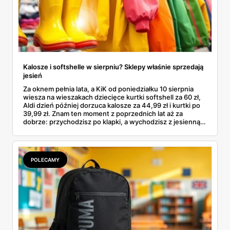
Kalosze i softshelle w sierpniu? Sklepy właśnie sprzedają
jesień
Za oknem pełnia lata, a KiK od poniedziałku 10 sierpnia
wiesza na wieszakach dziecięce kurtki softshell za 60 zł,
Aldi dzień później dorzuca kalosze za 44,99 zł i kurtki po
39,99 zł. Znam ten moment z poprzednich lat aż za
dobrze: przychodzisz po klapki, a wychodzisz z jesienną
garderobą dla całej rodziny. Sprawdziłam, co dokładnie
pojawi się w gazetkach w przyszłym tygodniu i czy jest
sens kupować jesień, zanim skończą się wakacje.
POLECAMY