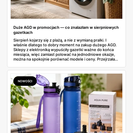
Duże AGD w promocjach — co znalazłam w sierpniowych
gazetkach
Sierpień kojarzy się z plażą, a nie z wymianą pralki. I
właśnie dlatego to dobry moment na zakup dużego AGD.
Sklepy z elektroniką wypuściły gazetki ważne do końca
miesiąca, więc zamiast polować na jednodniowe okazje,
można na spokojnie porównać modele i ceny. Przejrzałam
aktualne promocje AGD i RTV — poniżej wszystko, co
znalazłam, z cenami i terminami.
NOWOŚCI