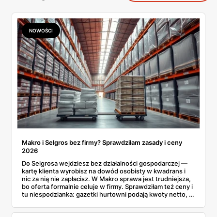
NOWOŚCI
Makro i Selgros bez firmy? Sprawdziłam zasady i ceny
2026
Do Selgrosa wejdziesz bez działalności gospodarczej —
kartę klienta wyrobisz na dowód osobisty w kwadrans i
nic za nią nie zapłacisz. W Makro sprawa jest trudniejsza,
bo oferta formalnie celuje w firmy. Sprawdziłam też ceny i
tu niespodzianka: gazetki hurtowni podają kwoty netto, a
przy kasie doliczany jest VAT. Co więcej, hurt wcale nie
zawsze wygrywa — ta sama kawa ziarnista kosztuje w