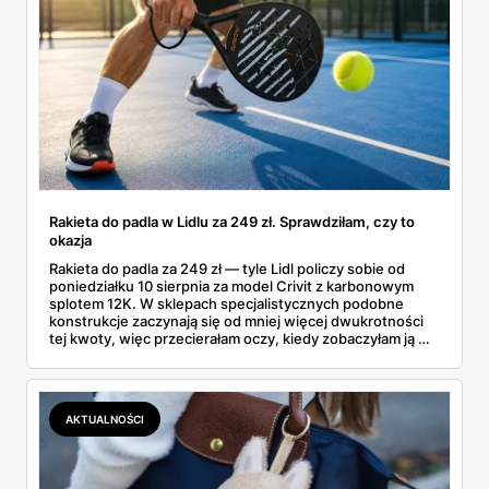
Rakieta do padla w Lidlu za 249 zł. Sprawdziłam, czy to
okazja
Rakieta do padla za 249 zł — tyle Lidl policzy sobie od
poniedziałku 10 sierpnia za model Crivit z karbonowym
splotem 12K. W sklepach specjalistycznych podobne
konstrukcje zaczynają się od mniej więcej dwukrotności
tej kwoty, więc przecierałam oczy, kiedy zobaczyłam ją w
gazetce między dresami a wkrętarką. Padel to dziś
najszybciej rosnący sport w Polsce: kortów przybywa
lawinowo, a chętnych jeszcze szybciej. Sprawdziłam, co
dokładnie dostajemy za te pieniądze i komu taka rakieta
AKTUALNOŚCI
faktycznie wystarczy.