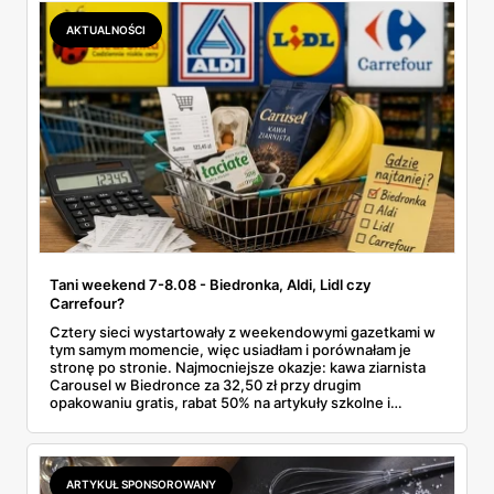
Makro ponad dwa razy więcej niż w weekendowej
promocji dyskontu.
AKTUALNOŚCI
Tani weekend 7-8.08 - Biedronka, Aldi, Lidl czy
Carrefour?
Cztery sieci wystartowały z weekendowymi gazetkami w
tym samym momencie, więc usiadłam i porównałam je
stronę po stronie. Najmocniejsze okazje: kawa ziarnista
Carousel w Biedronce za 32,50 zł przy drugim
opakowaniu gratis, rabat 50% na artykuły szkolne i
przemysłowe przy zakupie trzech sztuk oraz banany po
2,99 zł za kilogram, ale wyłącznie w sobotę z aplikacją. Aldi
odpowiada masłem za 2,99 zł. Werdykt w skrócie:
najwięcej wyciśniesz z Biedronki, po świeże warzywa jedź
ARTYKUŁ SPONSOROWANY
do Aldi.