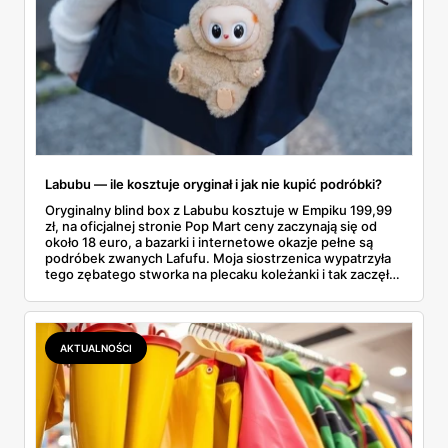
Labubu — ile kosztuje oryginał i jak nie kupić podróbki?
Oryginalny blind box z Labubu kosztuje w Empiku 199,99
zł, na oficjalnej stronie Pop Mart ceny zaczynają się od
około 18 euro, a bazarki i internetowe okazje pełne są
podróbek zwanych Lafufu. Moja siostrzenica wypatrzyła
tego zębatego stworka na plecaku koleżanki i tak zaczęło
się rodzinne śledztwo: co to właściwie jest, ile naprawdę
kosztuje i po czym poznać, że sprzedawca nie wciska nam
podróbki. Spisałam wszystko, czego się dowiedziałam —
łącznie z jedną wpadką, o której za chwilę.
AKTUALNOŚCI