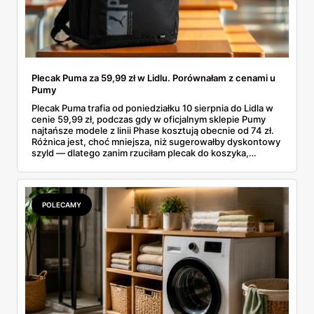
Plecak Puma za 59,99 zł w Lidlu. Porównałam z cenami u
Pumy
Plecak Puma trafia od poniedziałku 10 sierpnia do Lidla w
cenie 59,99 zł, podczas gdy w oficjalnym sklepie Pumy
najtańsze modele z linii Phase kosztują obecnie od 74 zł.
Różnica jest, choć mniejsza, niż sugerowałby dyskontowy
szyld — dlatego zanim rzuciłam plecak do koszyka,
rozłożyłam ceny na czynniki pierwsze. Poniżej cała
rozpiska: co dokładnie sprzedaje Lidl, ile kosztują
odpowiedniki u producenta i komu ten zakup naprawdę
się opłaci.
POLECAMY