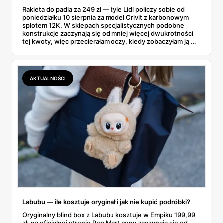
Rakieta do padla za 249 zł — tyle Lidl policzy sobie od
poniedziałku 10 sierpnia za model Crivit z karbonowym
splotem 12K. W sklepach specjalistycznych podobne
konstrukcje zaczynają się od mniej więcej dwukrotności
tej kwoty, więc przecierałam oczy, kiedy zobaczyłam ją w
gazetce między dresami a wkrętarką. Padel to dziś
najszybciej rosnący sport w Polsce: kortów przybywa
lawinowo, a chętnych jeszcze szybciej. Sprawdziłam, co
dokładnie dostajemy za te pieniądze i komu taka rakieta
AKTUALNOŚCI
faktycznie wystarczy.
Labubu — ile kosztuje oryginał i jak nie kupić podróbki?
Oryginalny blind box z Labubu kosztuje w Empiku 199,99
zł, na oficjalnej stronie Pop Mart ceny zaczynają się od