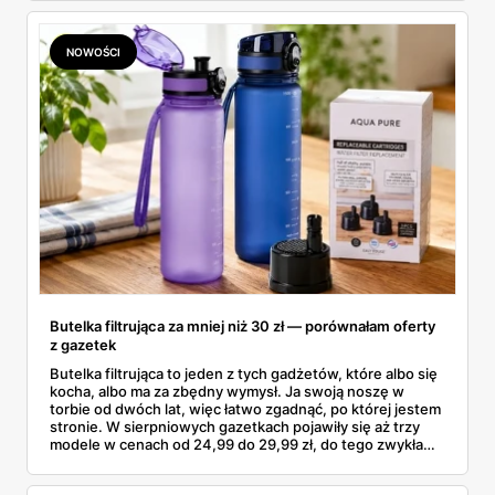
znalazłam, z cenami i terminami.
NOWOŚCI
Butelka filtrująca za mniej niż 30 zł — porównałam oferty
z gazetek
Butelka filtrująca to jeden z tych gadżetów, które albo się
kocha, albo ma za zbędny wymysł. Ja swoją noszę w
torbie od dwóch lat, więc łatwo zgadnąć, po której jestem
stronie. W sierpniowych gazetkach pojawiły się aż trzy
modele w cenach od 24,99 do 29,99 zł, do tego zwykła
butelka za 14,99 zł dla nieprzekonanych. Sprawdziłam
wszystkie oferty i policzyłam, kiedy taki zakup faktycznie