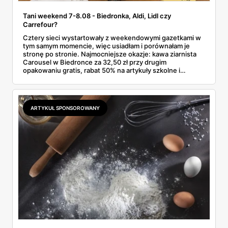
Tani weekend 7-8.08 - Biedronka, Aldi, Lidl czy
Carrefour?
Cztery sieci wystartowały z weekendowymi gazetkami w
tym samym momencie, więc usiadłam i porównałam je
stronę po stronie. Najmocniejsze okazje: kawa ziarnista
Carousel w Biedronce za 32,50 zł przy drugim
opakowaniu gratis, rabat 50% na artykuły szkolne i
przemysłowe przy zakupie trzech sztuk oraz banany po
2,99 zł za kilogram, ale wyłącznie w sobotę z aplikacją. Aldi
odpowiada masłem za 2,99 zł. Werdykt w skrócie:
najwięcej wyciśniesz z Biedronki, po świeże warzywa jedź
ARTYKUŁ SPONSOROWANY
do Aldi.