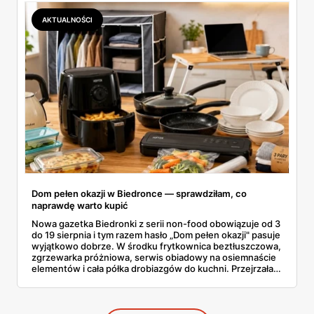
się opłaca.
AKTUALNOŚCI
Dom pełen okazji w Biedronce — sprawdziłam, co
naprawdę warto kupić
Nowa gazetka Biedronki z serii non-food obowiązuje od 3
do 19 sierpnia i tym razem hasło „Dom pełen okazji" pasuje
wyjątkowo dobrze. W środku frytkownica beztłuszczowa,
zgrzewarka próżniowa, serwis obiadowy na osiemnaście
elementów i cała półka drobiazgów do kuchni. Przejrzałam
wszystkie strony i wybrałam to, po co sama ustawiłabym
się przy półce z samego rana.