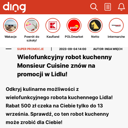
Wakacje
Powrót do
Kaufland
POLOmarket
Netto
Intermarche
szkoły!
SUPER PROMOCJE
|
2023-09-04 14:00
AUTOR: INGA WIĘCH
Wielofunkcyjny robot kuchenny
Monsieur Cuisine znów na
promocji w Lidlu!
Odkryj kulinarne możliwości z
wielofunkcyjnego robota kuchennego Lidla!
Rabat 500 zł czeka na Ciebie tylko do 13
września. Sprawdź, co ten robot kuchenny
może zrobić dla Ciebie!