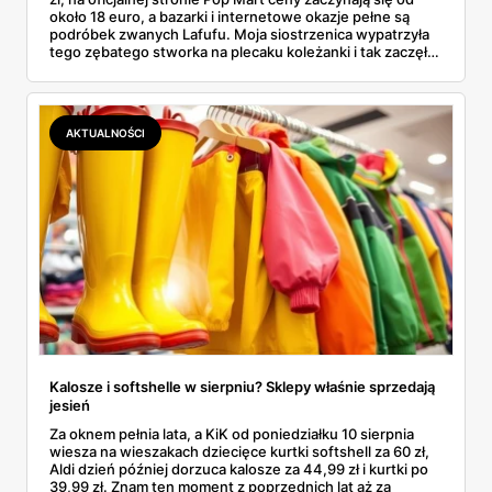
około 18 euro, a bazarki i internetowe okazje pełne są
podróbek zwanych Lafufu. Moja siostrzenica wypatrzyła
tego zębatego stworka na plecaku koleżanki i tak zaczęło
się rodzinne śledztwo: co to właściwie jest, ile naprawdę
kosztuje i po czym poznać, że sprzedawca nie wciska nam
podróbki. Spisałam wszystko, czego się dowiedziałam —
łącznie z jedną wpadką, o której za chwilę.
AKTUALNOŚCI
Kalosze i softshelle w sierpniu? Sklepy właśnie sprzedają
jesień
Za oknem pełnia lata, a KiK od poniedziałku 10 sierpnia
wiesza na wieszakach dziecięce kurtki softshell za 60 zł,
Aldi dzień później dorzuca kalosze za 44,99 zł i kurtki po
39,99 zł. Znam ten moment z poprzednich lat aż za