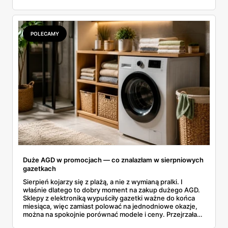
rozłożyłam ceny na czynniki pierwsze. Poniżej cała
rozpiska: co dokładnie sprzedaje Lidl, ile kosztują
odpowiedniki u producenta i komu ten zakup naprawdę
się opłaci.
POLECAMY
Duże AGD w promocjach — co znalazłam w sierpniowych
gazetkach
Sierpień kojarzy się z plażą, a nie z wymianą pralki. I
właśnie dlatego to dobry moment na zakup dużego AGD.
Sklepy z elektroniką wypuściły gazetki ważne do końca
miesiąca, więc zamiast polować na jednodniowe okazje,
można na spokojnie porównać modele i ceny. Przejrzałam
aktualne promocje AGD i RTV — poniżej wszystko, co