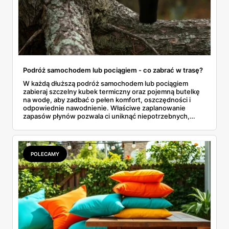
Podróż samochodem lub pociągiem - co zabrać w trasę?
W każdą dłuższą podróż samochodem lub pociągiem
zabieraj szczelny kubek termiczny oraz pojemną butelkę
na wodę, aby zadbać o pełen komfort, oszczędności i
odpowiednie nawodnienie. Właściwe zaplanowanie
zapasów płynów pozwala ci uniknąć niepotrzebnych,
drogich postojów na stacjach benzynowych czy
kupowania przepłaconych napojów w wagonach
restauracyjnych. Połączenie funkcji, jakie oferuje dobrze
izolujący kubek termiczny z gorącą kawą oraz niezawodna
POLECAMY
butelka na wodę, tworzy idealny, podróżny zestaw. Dzięki
niemu wielogodzinne przemieszczanie się z miejsca na
miejsce staje się znacznie przyjemniejsze, a my zyskujemy
pewność, że nasze ulubione napoje są zawsze pod ręką.