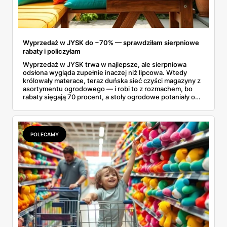
Wyprzedaż w JYSK do −70% — sprawdziłam sierpniowe
rabaty i policzyłam
Wyprzedaż w JYSK trwa w najlepsze, ale sierpniowa
odsłona wygląda zupełnie inaczej niż lipcowa. Wtedy
królowały materace, teraz duńska sieć czyści magazyny z
asortymentu ogrodowego — i robi to z rozmachem, bo
rabaty sięgają 70 procent, a stoły ogrodowe potaniały o
ponad tysiąc złotych. Przejrzałam aktualną ofertę
wyprzedażową pozycja po pozycji i wybrałam rzeczy, przy
których przecena jest realna, a nie tylko marketingowa.
Kilka z nich kończy się szybciej, niż zapowiada kalendarz.
POLECAMY