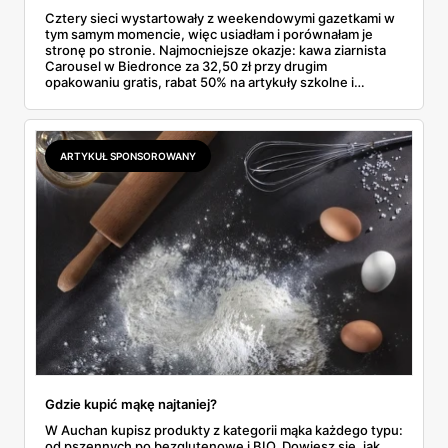
Cztery sieci wystartowały z weekendowymi gazetkami w
tym samym momencie, więc usiadłam i porównałam je
stronę po stronie. Najmocniejsze okazje: kawa ziarnista
Carousel w Biedronce za 32,50 zł przy drugim
opakowaniu gratis, rabat 50% na artykuły szkolne i
przemysłowe przy zakupie trzech sztuk oraz banany po
2,99 zł za kilogram, ale wyłącznie w sobotę z aplikacją. Aldi
odpowiada masłem za 2,99 zł. Werdykt w skrócie:
najwięcej wyciśniesz z Biedronki, po świeże warzywa jedź
ARTYKUŁ SPONSOROWANY
do Aldi.
Gdzie kupić mąkę najtaniej?
W Auchan kupisz produkty z kategorii mąka każdego typu:
od pszennych po bezglutenowe i BIO. Dowiesz się, jak