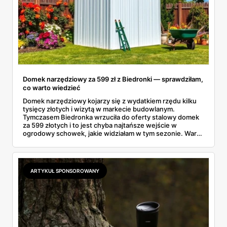
Domek narzędziowy za 599 zł z Biedronki — sprawdziłam,
co warto wiedzieć
Domek narzędziowy kojarzy się z wydatkiem rzędu kilku
tysięcy złotych i wizytą w markecie budowlanym.
Tymczasem Biedronka wrzuciła do oferty stalowy domek
za 599 złotych i to jest chyba najtańsze wejście w
ogrodowy schowek, jakie widziałam w tym sezonie. Warto
wiedzieć trzy rzeczy: czym różnią się materiały, czy taki
obiekt trzeba gdzieś zgłaszać i jak przygotować miejsce,
żeby konstrukcja nie odleciała przy pierwszej jesiennej
wichurze.
ARTYKUŁ SPONSOROWANY