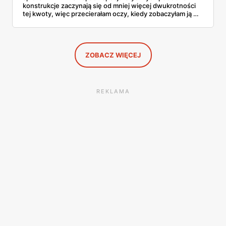
konstrukcje zaczynają się od mniej więcej dwukrotności
tej kwoty, więc przecierałam oczy, kiedy zobaczyłam ją w
gazetce między dresami a wkrętarką. Padel to dziś
najszybciej rosnący sport w Polsce: kortów przybywa
lawinowo, a chętnych jeszcze szybciej. Sprawdziłam, co
dokładnie dostajemy za te pieniądze i komu taka rakieta
faktycznie wystarczy.
ZOBACZ WIĘCEJ
REKLAMA