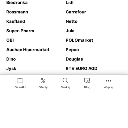
Biedronka
Lidl
Rossmann
Carrefour
Kaufland
Netto
Super-Pharm
Jula
OBI
POLOmarket
Auchan Hipermarket
Pepco
Dino
Douglas
Jysk
RTV EURO AGD
Action
Media Expert
Deichmann
Media Markt
Gazetki
Oferty
Szukaj
Blog
Więcej
Ding.pl to serwis internetowy prezentujący
gazetki promocyjne
oraz
katalogi
sklepów i dużych sieci handlowych. Dzięki
geolokalizacji otrzymasz przede wszystkim oferty sklepów, z
Twojego bliskiego otoczenia. Dodatkowo na stronie znajdziesz
adresy sklepów, więc w trakcie podróży bez problemu trafisz do
ulubionego sklepu.