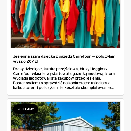
Jesienna szafa dziecka z gazetki Carrefour — policzyłam,
wyszło 207 zł
Dresy dziecięce, kurtka przejściowa, bluzy i legginsy —
Carrefour właśnie wystartował z gazetką modową, która
wygląda jak gotowa lista zakupów przed jesienią.
Postanowiłam to sprawdzić na konkretach: usiadłam z
kalkulatorem i policzyłam, ile kosztuje skompletowanie
całej jesiennej szafy dziecka z jednej gazetki. Wyszło
niecałe 207 złotych za siedem rzeczy, od t-shirtu po
kurtkę. A dla starszaków są jeszcze markowe dresy Puma
i Everlast w cenach, które miło zaskakują.
POLECAMY