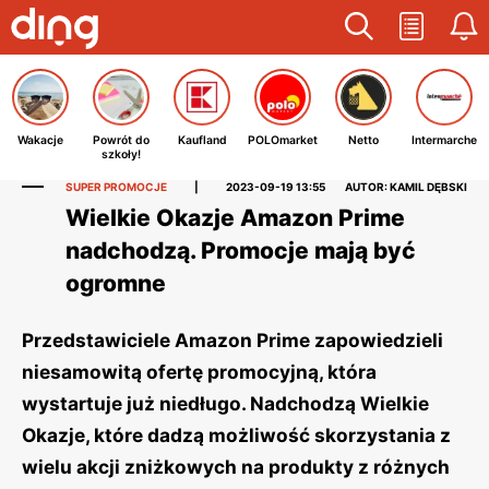
Wakacje
Powrót do
Kaufland
POLOmarket
Netto
Intermarche
szkoły!
SUPER PROMOCJE
|
2023-09-19 13:55
AUTOR: KAMIL DĘBSKI
Wielkie Okazje Amazon Prime
nadchodzą. Promocje mają być
ogromne
Przedstawiciele Amazon Prime zapowiedzieli
niesamowitą ofertę promocyjną, która
wystartuje już niedługo. Nadchodzą Wielkie
Okazje, które dadzą możliwość skorzystania z
wielu akcji zniżkowych na produkty z różnych