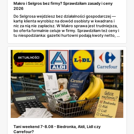
Makro i Selgros bez firmy? Sprawdziłam zasady i ceny
2026
Do Selgrosa wejdziesz bez działalności gospodarczej —
kartę klienta wyrobisz na dowód osobisty w kwadrans i
nic za nią nie zapłacisz. W Makro sprawa jest trudniejsza,
bo oferta formalnie celuje w firmy. Sprawdziłam też ceny i
tu niespodzianka: gazetki hurtowni podają kwoty netto, a
przy kasie doliczany jest VAT. Co więcej, hurt wcale nie
zawsze wygrywa — ta sama kawa ziarnista kosztuje w
Makro ponad dwa razy więcej niż w weekendowej
promocji dyskontu.
AKTUALNOŚCI
Tani weekend 7-8.08 - Biedronka, Aldi, Lidl czy
Carrefour?