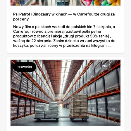
Psi Patrol i Dinozaury w kinach — w Carrefourze drugi za
pół ceny
Nowy film o pieskach wszedł do polskich kin 7 sierpnia, a
Carrefour równo z premierą rozstawił półki pełne
produktów z licencją i akcję „drugi produkt 50% taniej",
ważną do 22 sierpnia. Zanim dziecko wrzuci wszystko do
koszyka, policzyłam ceny w przeliczeniu na kilogram.
Wnioski? Krem orzechowy z paluszkami za 3,49 zł to
prawie 140 zł za kilogram, ale lody do mrożenia i rurki
waflowe bronią się nawet bez rabatu.
NOWOŚCI