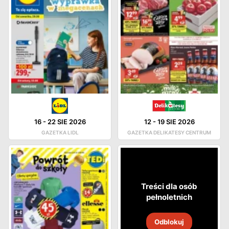
16
-
22 SIE 2026
12
-
19 SIE 2026
GAZETKA LIDL
GAZETKA DELIKATESY CENTRUM
Treści dla osób
pełnoletnich
Odblokuj