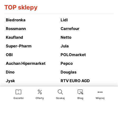
TOP sklepy
Biedronka
Lidl
Rossmann
Carrefour
Kaufland
Netto
Super-Pharm
Jula
OBI
POLOmarket
Auchan Hipermarket
Pepco
Dino
Douglas
Jysk
RTV EURO AGD
Action
Media Expert
Deichmann
Media Markt
Gazetki
Oferty
Szukaj
Blog
Więcej
Ding.pl to serwis internetowy prezentujący
gazetki promocyjne
oraz
katalogi
sklepów i dużych sieci handlowych. Dzięki