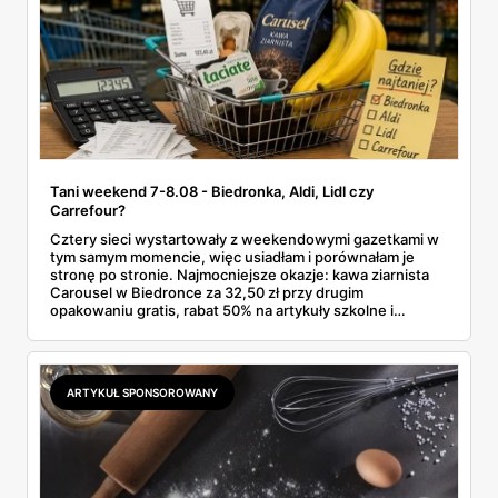
Tani weekend 7-8.08 - Biedronka, Aldi, Lidl czy
Carrefour?
Cztery sieci wystartowały z weekendowymi gazetkami w
tym samym momencie, więc usiadłam i porównałam je
stronę po stronie. Najmocniejsze okazje: kawa ziarnista
Carousel w Biedronce za 32,50 zł przy drugim
opakowaniu gratis, rabat 50% na artykuły szkolne i
przemysłowe przy zakupie trzech sztuk oraz banany po
2,99 zł za kilogram, ale wyłącznie w sobotę z aplikacją. Aldi
odpowiada masłem za 2,99 zł. Werdykt w skrócie:
najwięcej wyciśniesz z Biedronki, po świeże warzywa jedź
ARTYKUŁ SPONSOROWANY
do Aldi.