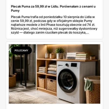
Plecak Puma za 59,99 zł w Lidlu. Porównałam z cenami u
Pumy
Plecak Puma trafia od poniedziałku 10 sierpnia do Lidla w
cenie 59,99 zł, podczas gdy w oficjalnym sklepie Pumy
najtańsze modele z linii Phase kosztują obecnie od 74 zł.
Różnica jest, choć mniejsza, niż sugerowałby dyskontowy
szyld — dlatego zanim rzuciłam plecak do koszyka,
rozłożyłam ceny na czynniki pierwsze. Poniżej cała
rozpiska: co dokładnie sprzedaje Lidl, ile kosztują
odpowiedniki u producenta i komu ten zakup naprawdę
się opłaci.
POLECAMY