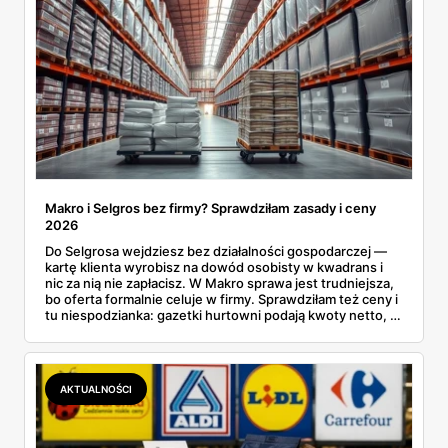
Makro i Selgros bez firmy? Sprawdziłam zasady i ceny
2026
Do Selgrosa wejdziesz bez działalności gospodarczej —
kartę klienta wyrobisz na dowód osobisty w kwadrans i
nic za nią nie zapłacisz. W Makro sprawa jest trudniejsza,
bo oferta formalnie celuje w firmy. Sprawdziłam też ceny i
tu niespodzianka: gazetki hurtowni podają kwoty netto, a
przy kasie doliczany jest VAT. Co więcej, hurt wcale nie
zawsze wygrywa — ta sama kawa ziarnista kosztuje w
Makro ponad dwa razy więcej niż w weekendowej
promocji dyskontu.
AKTUALNOŚCI