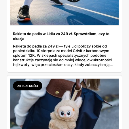
Rakieta do padla w Lidlu za 249 zł. Sprawdziłam, czy to
okazja
Rakieta do padla za 249 zł — tyle Lidl policzy sobie od
poniedziałku 10 sierpnia za model Crivit z karbonowym
splotem 12K. W sklepach specjalistycznych podobne
konstrukcje zaczynają się od mniej więcej dwukrotności
tej kwoty, więc przecierałam oczy, kiedy zobaczyłam ją w
gazetce między dresami a wkrętarką. Padel to dziś
najszybciej rosnący sport w Polsce: kortów przybywa
lawinowo, a chętnych jeszcze szybciej. Sprawdziłam, co
dokładnie dostajemy za te pieniądze i komu taka rakieta
AKTUALNOŚCI
faktycznie wystarczy.