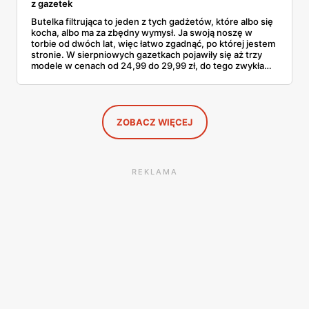
z gazetek
Butelka filtrująca to jeden z tych gadżetów, które albo się
kocha, albo ma za zbędny wymysł. Ja swoją noszę w
torbie od dwóch lat, więc łatwo zgadnąć, po której jestem
stronie. W sierpniowych gazetkach pojawiły się aż trzy
modele w cenach od 24,99 do 29,99 zł, do tego zwykła
butelka za 14,99 zł dla nieprzekonanych. Sprawdziłam
wszystkie oferty i policzyłam, kiedy taki zakup faktycznie
się opłaca.
ZOBACZ WIĘCEJ
REKLAMA