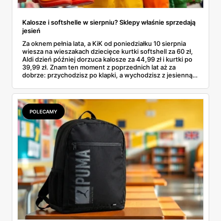
Kalosze i softshelle w sierpniu? Sklepy właśnie sprzedają
jesień
Za oknem pełnia lata, a KiK od poniedziałku 10 sierpnia
wiesza na wieszakach dziecięce kurtki softshell za 60 zł,
Aldi dzień później dorzuca kalosze za 44,99 zł i kurtki po
39,99 zł. Znam ten moment z poprzednich lat aż za
dobrze: przychodzisz po klapki, a wychodzisz z jesienną
garderobą dla całej rodziny. Sprawdziłam, co dokładnie
pojawi się w gazetkach w przyszłym tygodniu i czy jest
sens kupować jesień, zanim skończą się wakacje.
POLECAMY