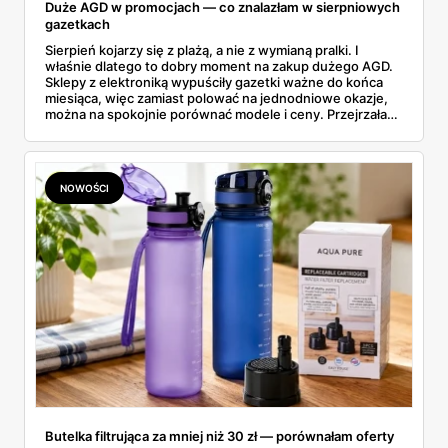
Duże AGD w promocjach — co znalazłam w sierpniowych
gazetkach
Sierpień kojarzy się z plażą, a nie z wymianą pralki. I
właśnie dlatego to dobry moment na zakup dużego AGD.
Sklepy z elektroniką wypuściły gazetki ważne do końca
miesiąca, więc zamiast polować na jednodniowe okazje,
można na spokojnie porównać modele i ceny. Przejrzałam
aktualne promocje AGD i RTV — poniżej wszystko, co
znalazłam, z cenami i terminami.
NOWOŚCI
Butelka filtrująca za mniej niż 30 zł — porównałam oferty