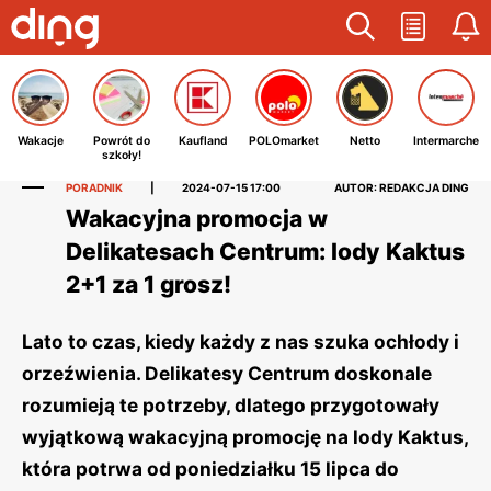
Wakacje
Powrót do
Kaufland
POLOmarket
Netto
Intermarche
szkoły!
PORADNIK
|
2024-07-15 17:00
AUTOR: REDAKCJA DING
Wakacyjna promocja w
Delikatesach Centrum: lody Kaktus
2+1 za 1 grosz!
Lato to czas, kiedy każdy z nas szuka ochłody i
orzeźwienia. Delikatesy Centrum doskonale
rozumieją te potrzeby, dlatego przygotowały
wyjątkową wakacyjną promocję na lody Kaktus,
która potrwa od poniedziałku 15 lipca do