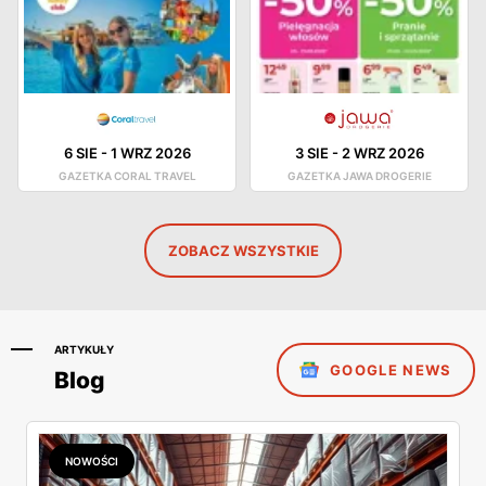
6 SIE
-
1 WRZ 2026
3 SIE
-
2 WRZ 2026
GAZETKA CORAL TRAVEL
GAZETKA JAWA DROGERIE
ZOBACZ WSZYSTKIE
ARTYKUŁY
GOOGLE NEWS
Blog
NOWOŚCI