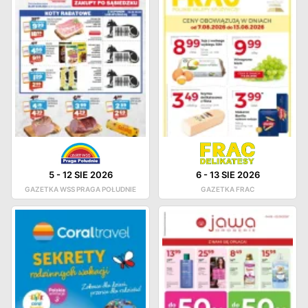
5
-
12 SIE 2026
6
-
13 SIE 2026
GAZETKA WSS PRAGA POŁUDNIE
GAZETKA FRAC