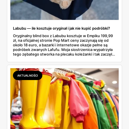
Labubu — ile kosztuje oryginał i jak nie kupić podróbki?
Oryginalny blind box z Labubu kosztuje w Empiku 199,99
zł, na oficjalnej stronie Pop Mart ceny zaczynają się od
około 18 euro, a bazarki i internetowe okazje pełne są
podróbek zwanych Lafufu. Moja siostrzenica wypatrzyła
tego zębatego stworka na plecaku koleżanki i tak zaczęło
się rodzinne śledztwo: co to właściwie jest, ile naprawdę
kosztuje i po czym poznać, że sprzedawca nie wciska nam
podróbki. Spisałam wszystko, czego się dowiedziałam —
łącznie z jedną wpadką, o której za chwilę.
AKTUALNOŚCI