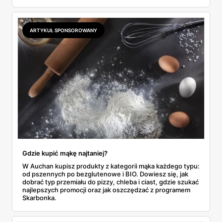
przemysłowe przy zakupie trzech sztuk oraz banany po
2,99 zł za kilogram, ale wyłącznie w sobotę z aplikacją. Aldi
odpowiada masłem za 2,99 zł. Werdykt w skrócie:
najwięcej wyciśniesz z Biedronki, po świeże warzywa jedź
ARTYKUŁ SPONSOROWANY
do Aldi.
Gdzie kupić mąkę najtaniej?
W Auchan kupisz produkty z kategorii mąka każdego typu:
od pszennych po bezglutenowe i BIO. Dowiesz się, jak
dobrać typ przemiału do pizzy, chleba i ciast, gdzie szukać
najlepszych promocji oraz jak oszczędzać z programem
Skarbonka.