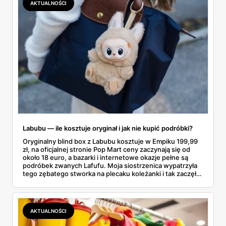
AKTUALNOŚCI
faktycznie wystarczy.
Labubu — ile kosztuje oryginał i jak nie kupić podróbki?
Oryginalny blind box z Labubu kosztuje w Empiku 199,99
zł, na oficjalnej stronie Pop Mart ceny zaczynają się od
około 18 euro, a bazarki i internetowe okazje pełne są
podróbek zwanych Lafufu. Moja siostrzenica wypatrzyła
tego zębatego stworka na plecaku koleżanki i tak zaczęło
się rodzinne śledztwo: co to właściwie jest, ile naprawdę
kosztuje i po czym poznać, że sprzedawca nie wciska nam
podróbki. Spisałam wszystko, czego się dowiedziałam —
łącznie z jedną wpadką, o której za chwilę.
AKTUALNOŚCI