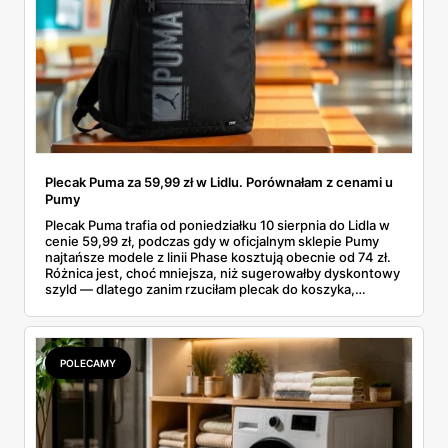
Plecak Puma za 59,99 zł w Lidlu. Porównałam z cenami u
Pumy
Plecak Puma trafia od poniedziałku 10 sierpnia do Lidla w
cenie 59,99 zł, podczas gdy w oficjalnym sklepie Pumy
najtańsze modele z linii Phase kosztują obecnie od 74 zł.
Różnica jest, choć mniejsza, niż sugerowałby dyskontowy
szyld — dlatego zanim rzuciłam plecak do koszyka,
rozłożyłam ceny na czynniki pierwsze. Poniżej cała
rozpiska: co dokładnie sprzedaje Lidl, ile kosztują
odpowiedniki u producenta i komu ten zakup naprawdę
się opłaci.
POLECAMY