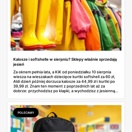
Kalosze i softshelle w sierpniu? Sklepy właśnie sprzedają
jesień
Za oknem pełnia lata, a KiK od poniedziałku 10 sierpnia
wiesza na wieszakach dziecięce kurtki softshell za 60 zł,
Aldi dzień później dorzuca kalosze za 44,99 zł i kurtki po
39,99 zł. Znam ten moment z poprzednich lat aż za
dobrze: przychodzisz po klapki, a wychodzisz z jesienną
garderobą dla całej rodziny. Sprawdziłam, co dokładnie
pojawi się w gazetkach w przyszłym tygodniu i czy jest
sens kupować jesień, zanim skończą się wakacje.
POLECAMY