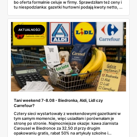
bo oferta formalnie celuje w firmy. Sprawdziłam też ceny i
tu niespodzianka: gazetki hurtowni podają kwoty netto, a
przy kasie doliczany jest VAT. Co więcej, hurt wcale nie
zawsze wygrywa — ta sama kawa ziarnista kosztuje w
Makro ponad dwa razy więcej niż w weekendowej
promocji dyskontu.
AKTUALNOŚCI
Tani weekend 7-8.08 - Biedronka, Aldi, Lidl czy
Carrefour?
Cztery sieci wystartowały z weekendowymi gazetkami w
tym samym momencie, więc usiadłam i porównałam je
stronę po stronie. Najmocniejsze okazje: kawa ziarnista
Carousel w Biedronce za 32,50 zł przy drugim
opakowaniu gratis, rabat 50% na artykuły szkolne i