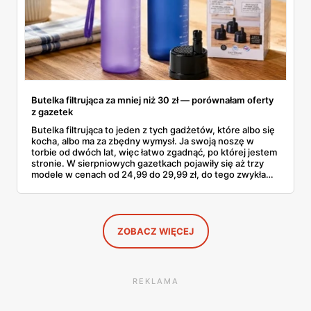
Butelka filtrująca za mniej niż 30 zł — porównałam oferty
z gazetek
Butelka filtrująca to jeden z tych gadżetów, które albo się
kocha, albo ma za zbędny wymysł. Ja swoją noszę w
torbie od dwóch lat, więc łatwo zgadnąć, po której jestem
stronie. W sierpniowych gazetkach pojawiły się aż trzy
modele w cenach od 24,99 do 29,99 zł, do tego zwykła
butelka za 14,99 zł dla nieprzekonanych. Sprawdziłam
wszystkie oferty i policzyłam, kiedy taki zakup faktycznie
się opłaca.
ZOBACZ WIĘCEJ
REKLAMA