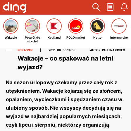
Wakacje
Powrót do
Kaufland
POLOmarket
Netto
Intermarche
szkoły!
PORADNIK
|
2021-06-08 14:55
AUTOR: PAULINA KOPEĆ
Wakacje – co spakować na letni
wyjazd?
Na sezon urlopowy czekamy przez cały rok z
utęsknieniem. Wakacje kojarzą się ze słońcem,
opalaniem, wycieczkami i spędzaniem czasu w
ulubiony sposób. Nie wszyscy decydują się na
wyjazd w najbardziej popularnych miesiącach,
czyli lipcu i sierpniu, niektórzy organizują