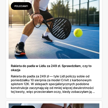
POLECAMY
Rakieta do padla w Lidlu za 249 zł. Sprawdziłam, czy to
okazja
Rakieta do padla za 249 zł — tyle Lidl policzy sobie od
poniedziałku 10 sierpnia za model Crivit z karbonowym
splotem 12K. W sklepach specjalistycznych podobne
konstrukcje zaczynają się od mniej więcej dwukrotności
tej kwoty, więc przecierałam oczy, kiedy zobaczyłam ją w
gazetce między dresami a wkrętarką. Padel to dziś
najszybciej rosnący sport w Polsce: kortów przybywa
lawinowo, a chętnych jeszcze szybciej. Sprawdziłam, co
dokładnie dostajemy za te pieniądze i komu taka rakieta