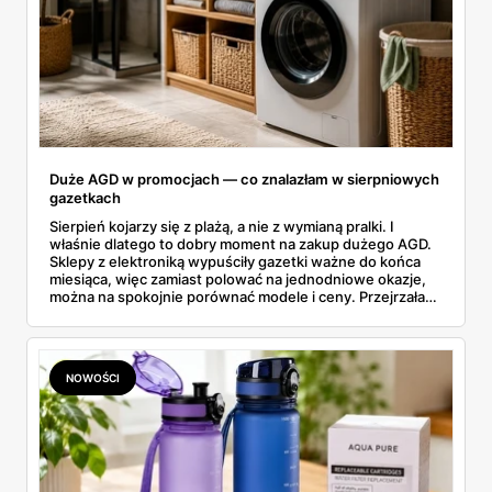
Duże AGD w promocjach — co znalazłam w sierpniowych
gazetkach
Sierpień kojarzy się z plażą, a nie z wymianą pralki. I
właśnie dlatego to dobry moment na zakup dużego AGD.
Sklepy z elektroniką wypuściły gazetki ważne do końca
miesiąca, więc zamiast polować na jednodniowe okazje,
można na spokojnie porównać modele i ceny. Przejrzałam
aktualne promocje AGD i RTV — poniżej wszystko, co
znalazłam, z cenami i terminami.
NOWOŚCI