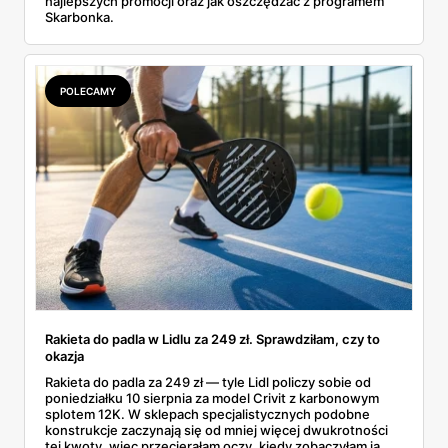
najlepszych promocji oraz jak oszczędzać z programem
Skarbonka.
POLECAMY
Rakieta do padla w Lidlu za 249 zł. Sprawdziłam, czy to
okazja
Rakieta do padla za 249 zł — tyle Lidl policzy sobie od
poniedziałku 10 sierpnia za model Crivit z karbonowym
splotem 12K. W sklepach specjalistycznych podobne
konstrukcje zaczynają się od mniej więcej dwukrotności
tej kwoty, więc przecierałam oczy, kiedy zobaczyłam ją w