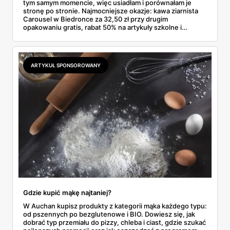
tym samym momencie, więc usiadłam i porównałam je
stronę po stronie. Najmocniejsze okazje: kawa ziarnista
Carousel w Biedronce za 32,50 zł przy drugim
opakowaniu gratis, rabat 50% na artykuły szkolne i
przemysłowe przy zakupie trzech sztuk oraz banany po
2,99 zł za kilogram, ale wyłącznie w sobotę z aplikacją. Aldi
odpowiada masłem za 2,99 zł. Werdykt w skrócie:
najwięcej wyciśniesz z Biedronki, po świeże warzywa jedź
ARTYKUŁ SPONSOROWANY
do Aldi.
Gdzie kupić mąkę najtaniej?
W Auchan kupisz produkty z kategorii mąka każdego typu:
od pszennych po bezglutenowe i BIO. Dowiesz się, jak
dobrać typ przemiału do pizzy, chleba i ciast, gdzie szukać