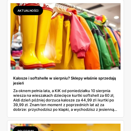
podróbki. Spisałam wszystko, czego się dowiedziałam —
łącznie z jedną wpadką, o której za chwilę.
AKTUALNOŚCI
Kalosze i softshelle w sierpniu? Sklepy właśnie sprzedają
jesień
Za oknem pełnia lata, a KiK od poniedziałku 10 sierpnia
wiesza na wieszakach dziecięce kurtki softshell za 60 zł,
Aldi dzień później dorzuca kalosze za 44,99 zł i kurtki po
39,99 zł. Znam ten moment z poprzednich lat aż za
dobrze: przychodzisz po klapki, a wychodzisz z jesienną
garderobą dla całej rodziny. Sprawdziłam, co dokładnie
pojawi się w gazetkach w przyszłym tygodniu i czy jest
sens kupować jesień, zanim skończą się wakacje.
POLECAMY