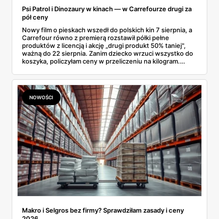
Psi Patrol i Dinozaury w kinach — w Carrefourze drugi za
pół ceny
Nowy film o pieskach wszedł do polskich kin 7 sierpnia, a
Carrefour równo z premierą rozstawił półki pełne
produktów z licencją i akcję „drugi produkt 50% taniej",
ważną do 22 sierpnia. Zanim dziecko wrzuci wszystko do
koszyka, policzyłam ceny w przeliczeniu na kilogram.
Wnioski? Krem orzechowy z paluszkami za 3,49 zł to
prawie 140 zł za kilogram, ale lody do mrożenia i rurki
waflowe bronią się nawet bez rabatu.
NOWOŚCI
Makro i Selgros bez firmy? Sprawdziłam zasady i ceny
2026