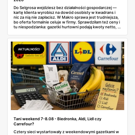
Do Selgrosa wejdziesz bez działalności gospodarczej —
kartę klienta wyrobisz na dowód osobisty w kwadrans i
nic za nią nie zapłacisz. W Makro sprawa jest trudniejsza,
bo oferta formalnie celuje w firmy. Sprawdziłam też ceny i
tu niespodzianka: gazetki hurtowni podają kwoty netto, a
przy kasie doliczany jest VAT. Co więcej, hurt wcale nie
zawsze wygrywa — ta sama kawa ziarnista kosztuje w
Makro ponad dwa razy więcej niż w weekendowej
promocji dyskontu.
AKTUALNOŚCI
Tani weekend 7-8.08 - Biedronka, Aldi, Lidl czy
Carrefour?
Cztery sieci wystartowały z weekendowymi gazetkami w