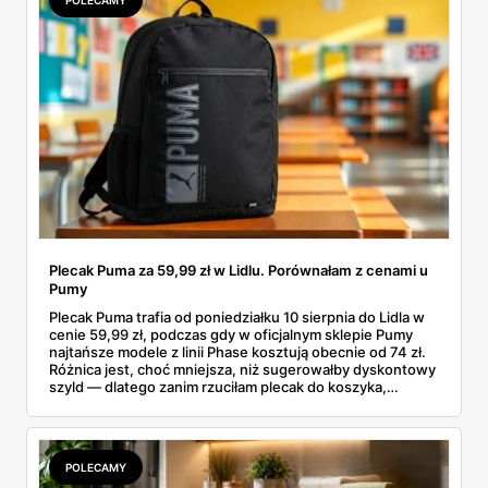
Plecak Puma za 59,99 zł w Lidlu. Porównałam z cenami u
Pumy
Plecak Puma trafia od poniedziałku 10 sierpnia do Lidla w
cenie 59,99 zł, podczas gdy w oficjalnym sklepie Pumy
najtańsze modele z linii Phase kosztują obecnie od 74 zł.
Różnica jest, choć mniejsza, niż sugerowałby dyskontowy
szyld — dlatego zanim rzuciłam plecak do koszyka,
rozłożyłam ceny na czynniki pierwsze. Poniżej cała
rozpiska: co dokładnie sprzedaje Lidl, ile kosztują
odpowiedniki u producenta i komu ten zakup naprawdę
się opłaci.
POLECAMY