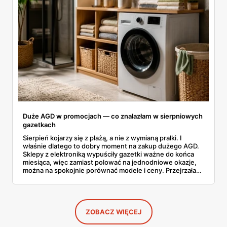
Duże AGD w promocjach — co znalazłam w sierpniowych
gazetkach
Sierpień kojarzy się z plażą, a nie z wymianą pralki. I
właśnie dlatego to dobry moment na zakup dużego AGD.
Sklepy z elektroniką wypuściły gazetki ważne do końca
miesiąca, więc zamiast polować na jednodniowe okazje,
można na spokojnie porównać modele i ceny. Przejrzałam
aktualne promocje AGD i RTV — poniżej wszystko, co
znalazłam, z cenami i terminami.
ZOBACZ WIĘCEJ