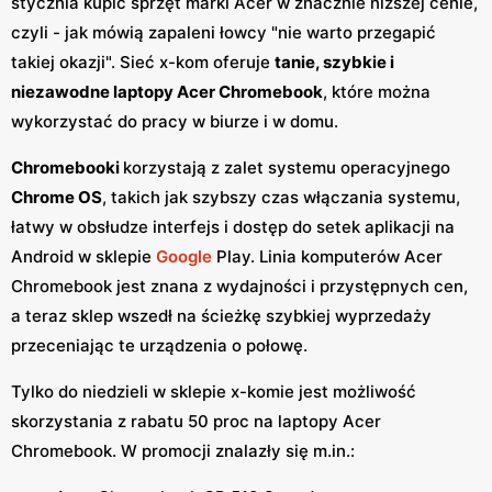
stycznia kupić sprzęt marki Acer w znacznie niższej cenie,
czyli - jak mówią zapaleni łowcy "nie warto przegapić
takiej okazji". Sieć x-kom oferuje
tanie, szybkie i
niezawodne laptopy Acer Chromebook
, które można
wykorzystać do pracy w biurze i w domu.
Chromebooki
korzystają z zalet systemu operacyjnego
Chrome OS
, takich jak szybszy czas włączania systemu,
łatwy w obsłudze interfejs i dostęp do setek aplikacji na
Android w sklepie
Google
Play. Linia komputerów Acer
Chromebook jest znana z wydajności i przystępnych cen,
a teraz sklep wszedł na ścieżkę szybkiej wyprzedaży
przeceniając te urządzenia o połowę.
Tylko do niedzieli w sklepie x-komie jest możliwość
skorzystania z rabatu 50 proc na laptopy Acer
Chromebook. W promocji znalazły się m.in.: