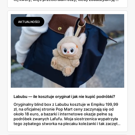
gazetce między dresami a wkrętarką. Padel to dziś
najszybciej rosnący sport w Polsce: kortów przybywa
lawinowo, a chętnych jeszcze szybciej. Sprawdziłam, co
dokładnie dostajemy za te pieniądze i komu taka rakieta
AKTUALNOŚCI
faktycznie wystarczy.
Labubu — ile kosztuje oryginał i jak nie kupić podróbki?
Oryginalny blind box z Labubu kosztuje w Empiku 199,99
zł, na oficjalnej stronie Pop Mart ceny zaczynają się od
około 18 euro, a bazarki i internetowe okazje pełne są
podróbek zwanych Lafufu. Moja siostrzenica wypatrzyła
tego zębatego stworka na plecaku koleżanki i tak zaczęło
się rodzinne śledztwo: co to właściwie jest, ile naprawdę
kosztuje i po czym poznać, że sprzedawca nie wciska nam