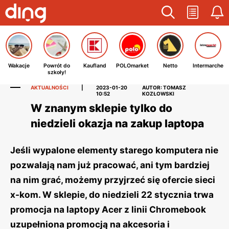
Wakacje
Powrót do
Kaufland
POLOmarket
Netto
Intermarche
szkoły!
AKTUALNOŚCI
|
2023-01-20
AUTOR: TOMASZ
10:52
KOZŁOWSKI
W znanym sklepie tylko do
niedzieli okazja na zakup laptopa
Jeśli wypalone elementy starego komputera nie
pozwalają nam już pracować, ani tym bardziej
na nim grać, możemy przyjrzeć się ofercie sieci
x-kom. W sklepie, do niedzieli 22 stycznia trwa
promocja na laptopy Acer z linii Chromebook
uzupełniona promocją na akcesoria i