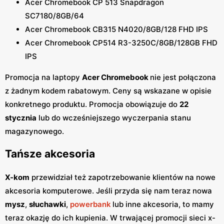
Acer Chromebook CP 513 Snapdragon
SC7180/8GB/64
Acer Chromebook CB315 N4020/8GB/128 FHD IPS
Acer Chromebook CP514 R3-3250C/8GB/128GB FHD
IPS
Promocja na laptopy
Acer Chromebook
nie jest połączona
z żadnym kodem rabatowym. Ceny są wskazane w opisie
konkretnego produktu. Promocja obowiązuje do
22
stycznia
lub do wcześniejszego wyczerpania stanu
magazynowego.
Tańsze akcesoria
X-kom
przewidział też zapotrzebowanie klientów na nowe
akcesoria komputerowe. Jeśli przyda się nam teraz nowa
mysz
,
słuchawki
,
powerbank
lub inne akcesoria, to mamy
teraz okazję do ich kupienia. W trwającej promocji sieci x-