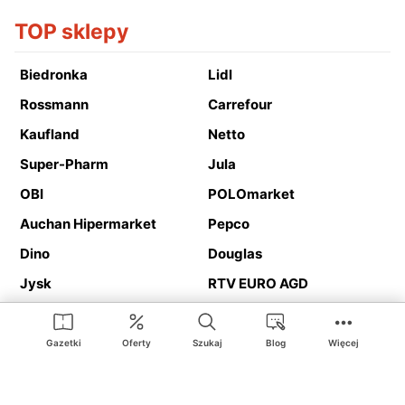
TOP sklepy
Biedronka
Lidl
Rossmann
Carrefour
Kaufland
Netto
Super-Pharm
Jula
OBI
POLOmarket
Auchan Hipermarket
Pepco
Dino
Douglas
Jysk
RTV EURO AGD
Action
Media Expert
Deichmann
Media Markt
Gazetki
Oferty
Szukaj
Blog
Więcej
Ding.pl to serwis internetowy prezentujący
gazetki promocyjne