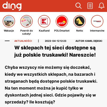
Wakacje
Powrót do
Kaufland
POLOmarket
Netto
Intermarche
szkoły!
AKTUALNOŚCI
|
2023-04-12 12:23
AUTOR: KAMIL DĘBSKI
W sklepach tej sieci dostępne są
już polskie truskawki! Nareszcie!
Chyba wszyscy nie możemy się doczekać,
kiedy we wszystkich sklepach, na bazarach i
straganach będą dostępne polskie truskawki.
Na ten moment można je kupić tylko w
dyskontach jednej sieci. Gdzie pojawiły się w
sprzedaży? Ile kosztują?