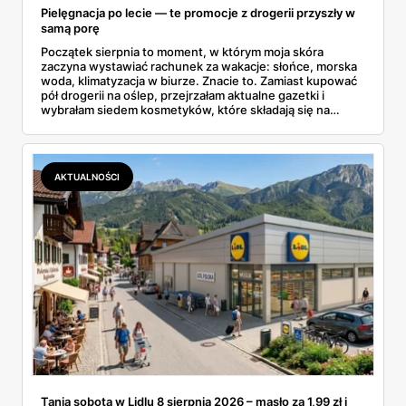
Pielęgnacja po lecie — te promocje z drogerii przyszły w
samą porę
Początek sierpnia to moment, w którym moja skóra
zaczyna wystawiać rachunek za wakacje: słońce, morska
woda, klimatyzacja w biurze. Znacie to. Zamiast kupować
pół drogerii na oślep, przejrzałam aktualne gazetki i
wybrałam siedem kosmetyków, które składają się na
sensowny plan regeneracji — od peelingu za 21,95 zł po
dermokosmetyki Vichy. Wszystkie ceny sprawdziłam w
ofertach, terminy też.
AKTUALNOŚCI
Tania sobota w Lidlu 8 sierpnia 2026 – masło za 1,99 zł i