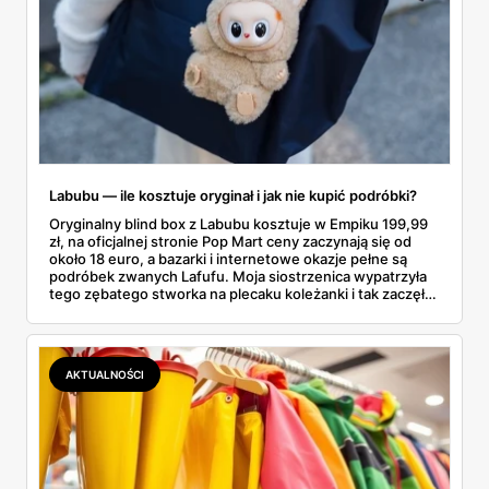
Labubu — ile kosztuje oryginał i jak nie kupić podróbki?
Oryginalny blind box z Labubu kosztuje w Empiku 199,99
zł, na oficjalnej stronie Pop Mart ceny zaczynają się od
około 18 euro, a bazarki i internetowe okazje pełne są
podróbek zwanych Lafufu. Moja siostrzenica wypatrzyła
tego zębatego stworka na plecaku koleżanki i tak zaczęło
się rodzinne śledztwo: co to właściwie jest, ile naprawdę
kosztuje i po czym poznać, że sprzedawca nie wciska nam
podróbki. Spisałam wszystko, czego się dowiedziałam —
łącznie z jedną wpadką, o której za chwilę.
AKTUALNOŚCI