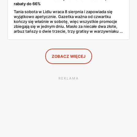
rabaty do 66%
Tania sobota w Lidlu wraca 8 sierpnia i zapowiada się
wyjątkowo apetycznie. Gazetka ważna od czwartku
kończy się właśnie w sobotę, więc wszystkie promocje
zbiegają się w jednym dniu. Masło za niecałe dwa złote,
arbuz tańszy o dwie trzecie, trzy gratisy w warzywniaku i
jedna oferta działająca wyłącznie w sobotę. Przejrzałam
całą sobotnią gazetkę Lidla strona po stronie i wybrałam
to, co naprawdę się opłaca.
ZOBACZ WIĘCEJ
REKLAMA