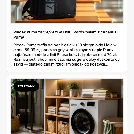
Plecak Puma za 59,99 zł w Lidlu. Porównałam z cenami u
Pumy
Plecak Puma trafia od poniedziałku 10 sierpnia do Lidla w
cenie 59,99 zł, podczas gdy w oficjalnym sklepie Pumy
najtańsze modele z linii Phase kosztują obecnie od 74 zł.
Różnica jest, choć mniejsza, niż sugerowałby dyskontowy
szyld — dlatego zanim rzuciłam plecak do koszyka,
rozłożyłam ceny na czynniki pierwsze. Poniżej cała
rozpiska: co dokładnie sprzedaje Lidl, ile kosztują
odpowiedniki u producenta i komu ten zakup naprawdę
się opłaci.
POLECAMY