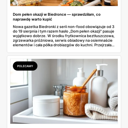
Dom pełen okazji w Biedronce — sprawdziłam, co
naprawdę warto kupić
Nowa gazetka Biedronki z serii non-food obowiązuje od 3
do 19 sierpnia i tym razem hasło „Dom pełen okazji" pasuje
wyjątkowo dobrze. W środku frytkownica beztłuszczowa,
zgrzewarka próżniowa, serwis obiadowy na osiemnaście
elementów i cała półka drobiazgów do kuchni. Przejrzałam
wszystkie strony i wybrałam to, po co sama ustawiłabym
się przy półce z samego rana.
POLECAMY