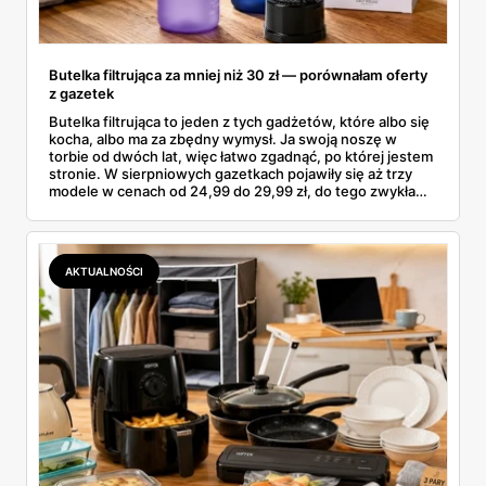
Butelka filtrująca za mniej niż 30 zł — porównałam oferty
z gazetek
Butelka filtrująca to jeden z tych gadżetów, które albo się
kocha, albo ma za zbędny wymysł. Ja swoją noszę w
torbie od dwóch lat, więc łatwo zgadnąć, po której jestem
stronie. W sierpniowych gazetkach pojawiły się aż trzy
modele w cenach od 24,99 do 29,99 zł, do tego zwykła
butelka za 14,99 zł dla nieprzekonanych. Sprawdziłam
wszystkie oferty i policzyłam, kiedy taki zakup faktycznie
się opłaca.
AKTUALNOŚCI