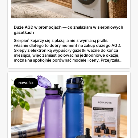
Duże AGD w promocjach — co znalazłam w sierpniowych
gazetkach
Sierpień kojarzy się z plażą, a nie z wymianą pralki. I
właśnie dlatego to dobry moment na zakup dużego AGD.
Sklepy z elektroniką wypuściły gazetki ważne do końca
miesiąca, więc zamiast polować na jednodniowe okazje,
można na spokojnie porównać modele i ceny. Przejrzałam
aktualne promocje AGD i RTV — poniżej wszystko, co
znalazłam, z cenami i terminami.
NOWOŚCI