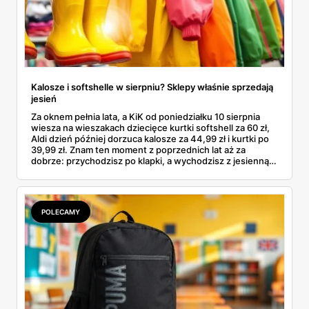
Kalosze i softshelle w sierpniu? Sklepy właśnie sprzedają
jesień
Za oknem pełnia lata, a KiK od poniedziałku 10 sierpnia
wiesza na wieszakach dziecięce kurtki softshell za 60 zł,
Aldi dzień później dorzuca kalosze za 44,99 zł i kurtki po
39,99 zł. Znam ten moment z poprzednich lat aż za
dobrze: przychodzisz po klapki, a wychodzisz z jesienną
garderobą dla całej rodziny. Sprawdziłam, co dokładnie
pojawi się w gazetkach w przyszłym tygodniu i czy jest
sens kupować jesień, zanim skończą się wakacje.
POLECAMY