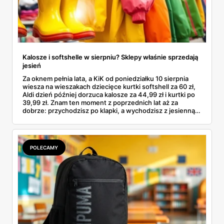
Kalosze i softshelle w sierpniu? Sklepy właśnie sprzedają
jesień
Za oknem pełnia lata, a KiK od poniedziałku 10 sierpnia
wiesza na wieszakach dziecięce kurtki softshell za 60 zł,
Aldi dzień później dorzuca kalosze za 44,99 zł i kurtki po
39,99 zł. Znam ten moment z poprzednich lat aż za
dobrze: przychodzisz po klapki, a wychodzisz z jesienną
garderobą dla całej rodziny. Sprawdziłam, co dokładnie
pojawi się w gazetkach w przyszłym tygodniu i czy jest
sens kupować jesień, zanim skończą się wakacje.
POLECAMY