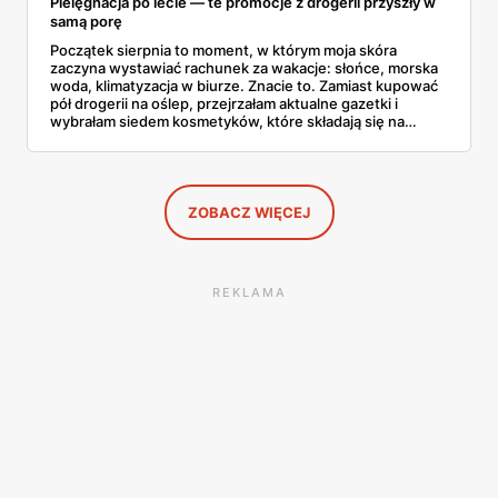
Pielęgnacja po lecie — te promocje z drogerii przyszły w
samą porę
Początek sierpnia to moment, w którym moja skóra
zaczyna wystawiać rachunek za wakacje: słońce, morska
woda, klimatyzacja w biurze. Znacie to. Zamiast kupować
pół drogerii na oślep, przejrzałam aktualne gazetki i
wybrałam siedem kosmetyków, które składają się na
sensowny plan regeneracji — od peelingu za 21,95 zł po
dermokosmetyki Vichy. Wszystkie ceny sprawdziłam w
ofertach, terminy też.
ZOBACZ WIĘCEJ
REKLAMA