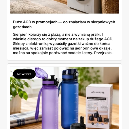
Duże AGD w promocjach — co znalazłam w sierpniowych
gazetkach
Sierpień kojarzy się z plażą, a nie z wymianą pralki. I
właśnie dlatego to dobry moment na zakup dużego AGD.
Sklepy z elektroniką wypuściły gazetki ważne do końca
miesiąca, więc zamiast polować na jednodniowe okazje,
można na spokojnie porównać modele i ceny. Przejrzałam
aktualne promocje AGD i RTV — poniżej wszystko, co
znalazłam, z cenami i terminami.
NOWOŚCI