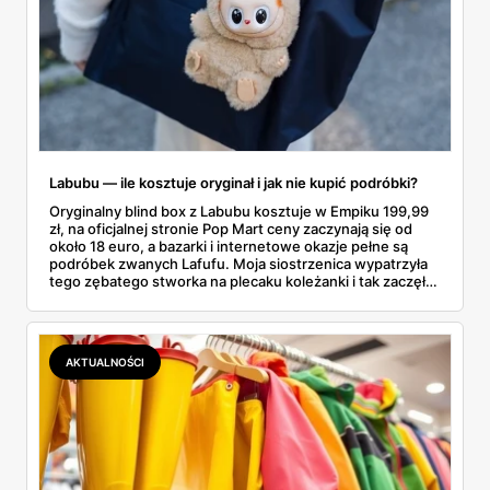
Labubu — ile kosztuje oryginał i jak nie kupić podróbki?
Oryginalny blind box z Labubu kosztuje w Empiku 199,99
zł, na oficjalnej stronie Pop Mart ceny zaczynają się od
około 18 euro, a bazarki i internetowe okazje pełne są
podróbek zwanych Lafufu. Moja siostrzenica wypatrzyła
tego zębatego stworka na plecaku koleżanki i tak zaczęło
się rodzinne śledztwo: co to właściwie jest, ile naprawdę
kosztuje i po czym poznać, że sprzedawca nie wciska nam
podróbki. Spisałam wszystko, czego się dowiedziałam —
łącznie z jedną wpadką, o której za chwilę.
AKTUALNOŚCI