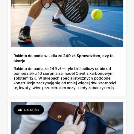
Rakieta do padla w Lidlu za 249 zł. Sprawdziłam, czy to
okazja
Rakieta do padla za 249 zł — tyle Lidl policzy sobie od
poniedziałku 10 sierpnia za model Crivit z karbonowym
splotem 12K. W sklepach specjalistycznych podobne
konstrukcje zaczynają się od mniej więcej dwukrotności
tej kwoty, więc przecierałam oczy, kiedy zobaczyłam ją w
gazetce między dresami a wkrętarką. Padel to dziś
najszybciej rosnący sport w Polsce: kortów przybywa
lawinowo, a chętnych jeszcze szybciej. Sprawdziłam, co
dokładnie dostajemy za te pieniądze i komu taka rakieta
AKTUALNOŚCI
faktycznie wystarczy.