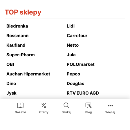
TOP sklepy
Biedronka
Lidl
Rossmann
Carrefour
Kaufland
Netto
Super-Pharm
Jula
OBI
POLOmarket
Auchan Hipermarket
Pepco
Dino
Douglas
Jysk
RTV EURO AGD
Action
Media Expert
Deichmann
Media Markt
Gazetki
Oferty
Szukaj
Blog
Więcej
Ding.pl to serwis internetowy prezentujący
gazetki promocyjne