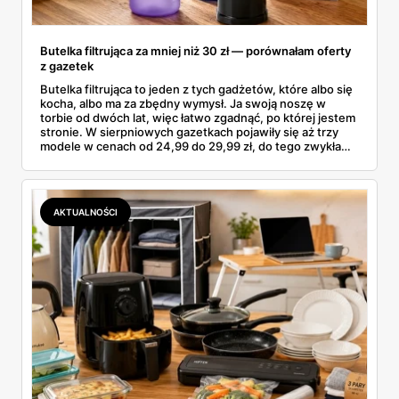
Butelka filtrująca za mniej niż 30 zł — porównałam oferty
z gazetek
Butelka filtrująca to jeden z tych gadżetów, które albo się
kocha, albo ma za zbędny wymysł. Ja swoją noszę w
torbie od dwóch lat, więc łatwo zgadnąć, po której jestem
stronie. W sierpniowych gazetkach pojawiły się aż trzy
modele w cenach od 24,99 do 29,99 zł, do tego zwykła
butelka za 14,99 zł dla nieprzekonanych. Sprawdziłam
wszystkie oferty i policzyłam, kiedy taki zakup faktycznie
się opłaca.
AKTUALNOŚCI