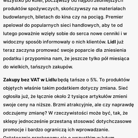
wszystko po kolei, począwszy od najpotrzebniejszych
produktów spożywczych, skończywszy na materiałach
budowlanych, biletach do kina czy na pociąg. Premier
apelował do popularnych sieci handlowych, aby te od
lutego poważnie wzięły sobie do serca nowe cenniki i w
widoczny sposób informowały o nich klientów.
Lidl
już
teraz zaczyna promować swoje poparcie dla zniesienia
podatku i przypomina nam, że jeszcze tylko pół miesiąca
do wielkich, tańszych zakupów.
Zakupy bez VAT w Lidlu
będą tańsze o 5%. To produktów
objętych właśnie takim podatkiem dotyczy zmiana. Sieć
ogłosiła już, że łącznie około 2 tysiące artykułów zmieni
swoje ceny na niższe. Brzmi atrakcyjnie, ale czy naprawdę
odczujemy zmianę? W rzeczywistości może być, tak, że
sklepy jednocześnie przestaną stosować dotychczasowe
promocje i bardzo ograniczą ich wprowadzanie.
Ostatecznie przekonamy się o wszystkim w lutym.