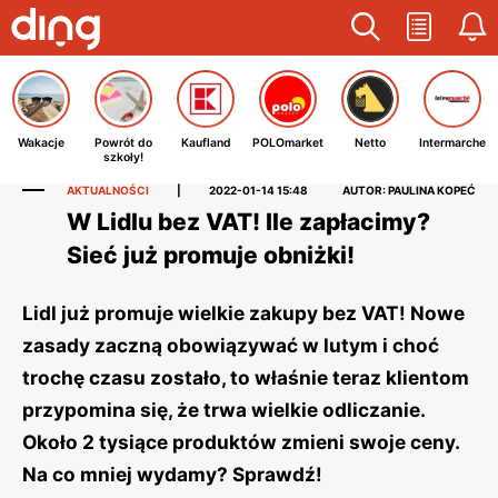
Wakacje
Powrót do
Kaufland
POLOmarket
Netto
Intermarche
szkoły!
AKTUALNOŚCI
|
2022-01-14 15:48
AUTOR: PAULINA KOPEĆ
W Lidlu bez VAT! Ile zapłacimy?
Sieć już promuje obniżki!
Lidl już promuje wielkie zakupy bez VAT! Nowe
zasady zaczną obowiązywać w lutym i choć
trochę czasu zostało, to właśnie teraz klientom
przypomina się, że trwa wielkie odliczanie.
Około 2 tysiące produktów zmieni swoje ceny.
Na co mniej wydamy? Sprawdź!