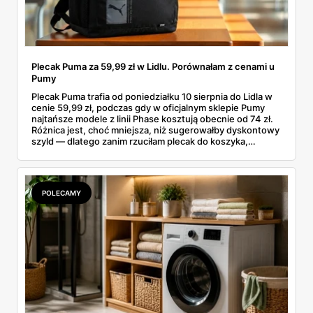
Plecak Puma za 59,99 zł w Lidlu. Porównałam z cenami u
Pumy
Plecak Puma trafia od poniedziałku 10 sierpnia do Lidla w
cenie 59,99 zł, podczas gdy w oficjalnym sklepie Pumy
najtańsze modele z linii Phase kosztują obecnie od 74 zł.
Różnica jest, choć mniejsza, niż sugerowałby dyskontowy
szyld — dlatego zanim rzuciłam plecak do koszyka,
rozłożyłam ceny na czynniki pierwsze. Poniżej cała
rozpiska: co dokładnie sprzedaje Lidl, ile kosztują
odpowiedniki u producenta i komu ten zakup naprawdę
się opłaci.
POLECAMY