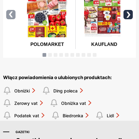
Włącz powiadomienia o ulubionych produktach:
Obniżki
Ding poleca
Zerowy vat
Obniżka vat
Podatek vat
Biedronka
Lidl
GAZETKI