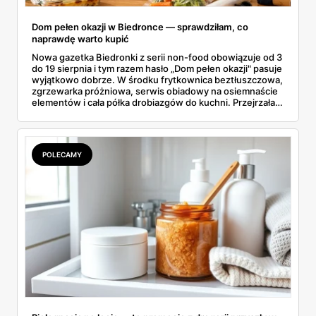
Dom pełen okazji w Biedronce — sprawdziłam, co
naprawdę warto kupić
Nowa gazetka Biedronki z serii non-food obowiązuje od 3
do 19 sierpnia i tym razem hasło „Dom pełen okazji" pasuje
wyjątkowo dobrze. W środku frytkownica beztłuszczowa,
zgrzewarka próżniowa, serwis obiadowy na osiemnaście
elementów i cała półka drobiazgów do kuchni. Przejrzałam
wszystkie strony i wybrałam to, po co sama ustawiłabym
się przy półce z samego rana.
POLECAMY