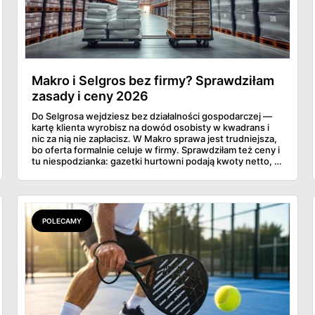
Makro i Selgros bez firmy? Sprawdziłam
zasady i ceny 2026
Do Selgrosa wejdziesz bez działalności gospodarczej —
kartę klienta wyrobisz na dowód osobisty w kwadrans i
nic za nią nie zapłacisz. W Makro sprawa jest trudniejsza,
bo oferta formalnie celuje w firmy. Sprawdziłam też ceny i
tu niespodzianka: gazetki hurtowni podają kwoty netto, a
przy kasie doliczany jest VAT. Co więcej, hurt wcale nie
zawsze wygrywa — ta sama kawa ziarnista kosztuje w
Makro ponad dwa razy więcej niż w weekendowej
promocji dyskontu.
POLECAMY