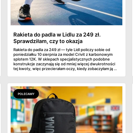
Rakieta do padla w Lidlu za 249 zł.
Sprawdziłam, czy to okazja
Rakieta do padla za 249 zł — tyle Lidl policzy sobie od
poniedziałku 10 sierpnia za model Crivit z karbonowym
splotem 12K. W sklepach specjalistycznych podobne
konstrukcje zaczynają się od mniej więcej dwukrotności
tej kwoty, więc przecierałam oczy, kiedy zobaczyłam ją w
gazetce między dresami a wkrętarką. Padel to dziś
najszybciej rosnący sport w Polsce: kortów przybywa
lawinowo, a chętnych jeszcze szybciej. Sprawdziłam, co
dokładnie dostajemy za te pieniądze i komu taka rakieta
faktycznie wystarczy.
POLECAMY