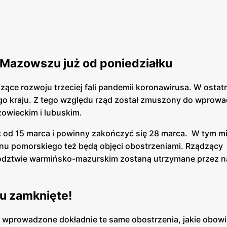
 Mazowszu już od poniedziałku
zące rozwoju trzeciej fali pandemii koronawirusa. W ostat
ego kraju. Z tego względu rząd został zmuszony do wprow
owieckim i lubuskim.
od 15 marca i powinny zakończyć się 28 marca. W tym m
nu pomorskiego też będą objęci obostrzeniami. Rządzący
ewództwie warmińsko-mazurskim zostaną utrzymane przez 
wu zamknięte!
wprowadzone dokładnie te same obostrzenia, jakie obowi