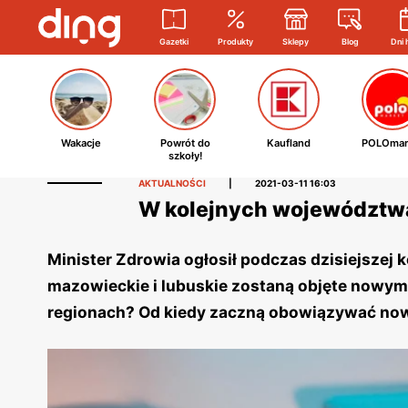
Gazetki
Produkty
Sklepy
Blog
Dni 
Wakacje
Powrót do
Kaufland
POLOmar
szkoły!
AKTUALNOŚCI
|
2021-03-11 16:03
W kolejnych województw
Minister Zdrowia ogłosił podczas dzisiejszej 
mazowieckie i lubuskie zostaną objęte nowym
regionach? Od kiedy zaczną obowiązywać nowe