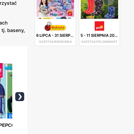
rzystać
nach
tj. baseny,
6 LIPCA
-
31 SIERPNIA 2026
5
-
11 SIERPNIA 2026
GAZETKA BIEDRONKA
GAZETKA POLOMARKET