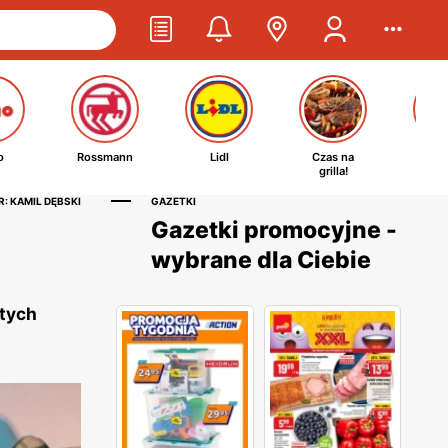
o
Rossmann
Lidl
Czas na
Ta
grilla!
kosm
: KAMIL DĘBSKI
GAZETKI
Gazetki promocyjne -
wybrane dla Ciebie
 tych