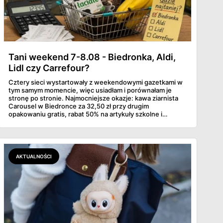
Tani weekend 7-8.08 - Biedronka, Aldi,
Lidl czy Carrefour?
Cztery sieci wystartowały z weekendowymi gazetkami w
tym samym momencie, więc usiadłam i porównałam je
stronę po stronie. Najmocniejsze okazje: kawa ziarnista
Carousel w Biedronce za 32,50 zł przy drugim
opakowaniu gratis, rabat 50% na artykuły szkolne i
przemysłowe przy zakupie trzech sztuk oraz banany po
2,99 zł za kilogram, ale wyłącznie w sobotę z aplikacją. Aldi
odpowiada masłem za 2,99 zł. Werdykt w skrócie:
najwięcej wyciśniesz z Biedronki, po świeże warzywa jedź
do Aldi.
AKTUALNOŚCI