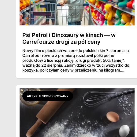
Psi Patrol i Dinozaury w kinach — w
Carrefourze drugi za pół ceny
Nowy film o pieskach wszedł do polskich kin 7 sierpnia, a
Carrefour równo z premierą rozstawił półki pełne
produktów z licencją i akcję „drugi produkt 50% taniej",
ważną do 22 sierpnia. Zanim dziecko wrzuci wszystko do
koszyka, policzyłam ceny w przeliczeniu na kilogram.
Wnioski? Krem orzechowy z paluszkami za 3,49 zł to
prawie 140 zł za kilogram, ale lody do mrożenia i rurki
waflowe bronią się nawet bez rabatu.
ARTYKUŁ SPONSOROWANY