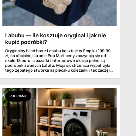
Labubu — ile kosztuje oryginał i jak nie
kupić podróbki?
Oryginalny blind box z Labubu kosztuje w Empiku 199,99
zł, na oficjalnej stronie Pop Mart ceny zaczynają się od
około 18 euro, a bazarki i internetowe okazje pełne są
podróbek zwanych Lafufu. Moja siostrzenica wypatrzyła
tego zębatego stworka na plecaku koleżanki i tak zaczęło
się rodzinne śledztwo: co to właściwie jest, ile naprawdę
kosztuje i po czym poznać, że sprzedawca nie wciska nam
podróbki. Spisałam wszystko, czego się dowiedziałam —
łącznie z jedną wpadką, o której za chwilę.
POLECAMY