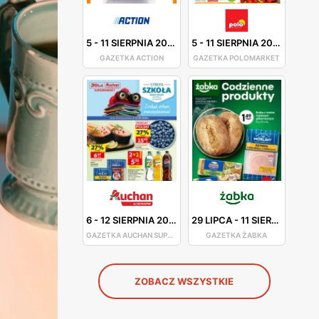
5
-
11 SIERPNIA 2026
5
-
11 SIERPNIA 2026
GAZETKA ACTION
GAZETKA POLOMARKET
6
-
12 SIERPNIA 2026
29 LIPCA
-
11 SIERPNIA 2026
GAZETKA AUCHAN SUPERMARKET
GAZETKA ŻABKA
ZOBACZ WSZYSTKIE