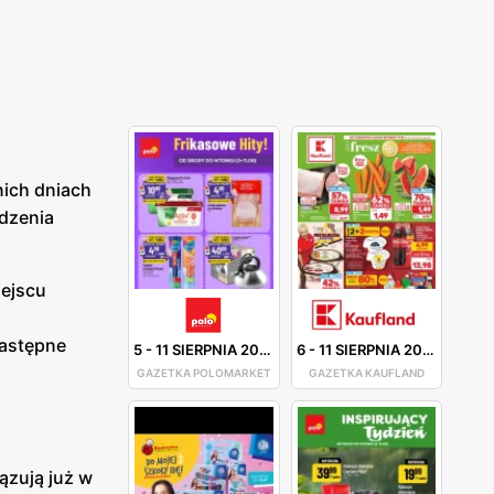
nich dniach
adzenia
iejscu
następne
5
-
11 SIERPNIA 2026
6
-
11 SIERPNIA 2026
GAZETKA POLOMARKET
GAZETKA KAUFLAND
ązują już w