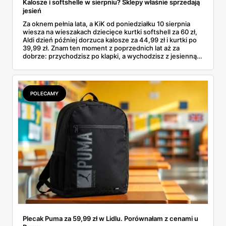
Kalosze i softshelle w sierpniu? Sklepy właśnie sprzedają
jesień
Za oknem pełnia lata, a KiK od poniedziałku 10 sierpnia
wiesza na wieszakach dziecięce kurtki softshell za 60 zł,
Aldi dzień później dorzuca kalosze za 44,99 zł i kurtki po
39,99 zł. Znam ten moment z poprzednich lat aż za
dobrze: przychodzisz po klapki, a wychodzisz z jesienną
garderobą dla całej rodziny. Sprawdziłam, co dokładnie
pojawi się w gazetkach w przyszłym tygodniu i czy jest
sens kupować jesień, zanim skończą się wakacje.
POLECAMY
Plecak Puma za 59,99 zł w Lidlu. Porównałam z cenami u