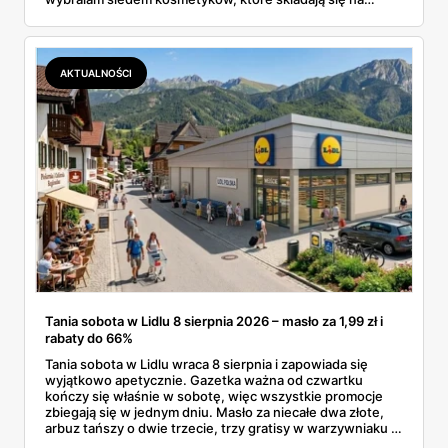
sensowny plan regeneracji — od peelingu za 21,95 zł po
dermokosmetyki Vichy. Wszystkie ceny sprawdziłam w
ofertach, terminy też.
AKTUALNOŚCI
Tania sobota w Lidlu 8 sierpnia 2026 – masło za 1,99 zł i
rabaty do 66%
Tania sobota w Lidlu wraca 8 sierpnia i zapowiada się
wyjątkowo apetycznie. Gazetka ważna od czwartku
kończy się właśnie w sobotę, więc wszystkie promocje
zbiegają się w jednym dniu. Masło za niecałe dwa złote,
arbuz tańszy o dwie trzecie, trzy gratisy w warzywniaku i
jedna oferta działająca wyłącznie w sobotę. Przejrzałam