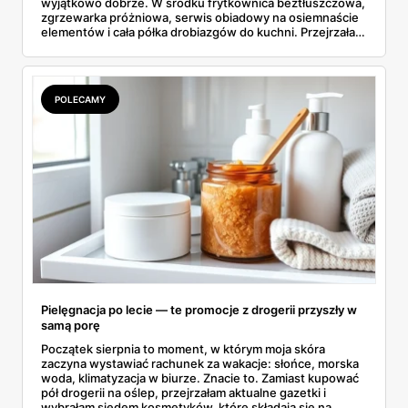
wyjątkowo dobrze. W środku frytkownica beztłuszczowa,
zgrzewarka próżniowa, serwis obiadowy na osiemnaście
elementów i cała półka drobiazgów do kuchni. Przejrzałam
wszystkie strony i wybrałam to, po co sama ustawiłabym
się przy półce z samego rana.
POLECAMY
Pielęgnacja po lecie — te promocje z drogerii przyszły w
samą porę
Początek sierpnia to moment, w którym moja skóra
zaczyna wystawiać rachunek za wakacje: słońce, morska
woda, klimatyzacja w biurze. Znacie to. Zamiast kupować
pół drogerii na oślep, przejrzałam aktualne gazetki i
wybrałam siedem kosmetyków, które składają się na