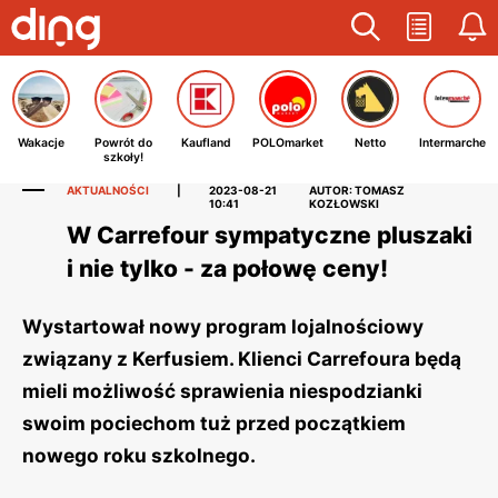
Wakacje
Powrót do
Kaufland
POLOmarket
Netto
Intermarche
szkoły!
AKTUALNOŚCI
|
2023-08-21
AUTOR: TOMASZ
10:41
KOZŁOWSKI
W Carrefour sympatyczne pluszaki
i nie tylko - za połowę ceny!
Wystartował nowy program lojalnościowy
związany z Kerfusiem. Klienci Carrefoura będą
mieli możliwość sprawienia niespodzianki
swoim pociechom tuż przed początkiem
nowego roku szkolnego.