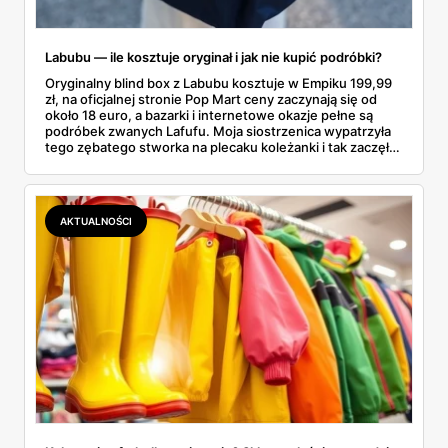
Labubu — ile kosztuje oryginał i jak nie kupić podróbki?
Oryginalny blind box z Labubu kosztuje w Empiku 199,99
zł, na oficjalnej stronie Pop Mart ceny zaczynają się od
około 18 euro, a bazarki i internetowe okazje pełne są
podróbek zwanych Lafufu. Moja siostrzenica wypatrzyła
tego zębatego stworka na plecaku koleżanki i tak zaczęło
się rodzinne śledztwo: co to właściwie jest, ile naprawdę
kosztuje i po czym poznać, że sprzedawca nie wciska nam
podróbki. Spisałam wszystko, czego się dowiedziałam —
łącznie z jedną wpadką, o której za chwilę.
AKTUALNOŚCI