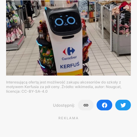
Interesującą ofertą jest możliwość zakupu akcesoriów do szkoły z
motywem Kerfusia za pół ceny. Źródło: wikimedia, autor: Nougcat,
licencja: CC-BY-SA-4.0
Udostępnij:
REKLAMA