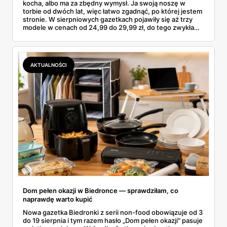
kocha, albo ma za zbędny wymysł. Ja swoją noszę w
torbie od dwóch lat, więc łatwo zgadnąć, po której jestem
stronie. W sierpniowych gazetkach pojawiły się aż trzy
modele w cenach od 24,99 do 29,99 zł, do tego zwykła
butelka za 14,99 zł dla nieprzekonanych. Sprawdziłam
wszystkie oferty i policzyłam, kiedy taki zakup faktycznie
się opłaca.
AKTUALNOŚCI
Dom pełen okazji w Biedronce — sprawdziłam, co
naprawdę warto kupić
Nowa gazetka Biedronki z serii non-food obowiązuje od 3
do 19 sierpnia i tym razem hasło „Dom pełen okazji" pasuje