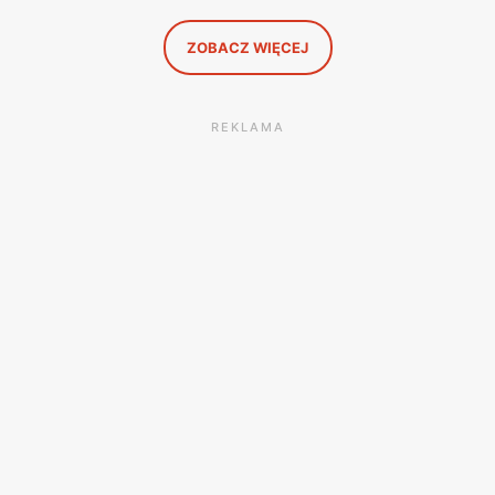
jakie kody rabatowe działają w sierpniu i które produkty
faktycznie warto włożyć do koszyka.
ZOBACZ WIĘCEJ
REKLAMA