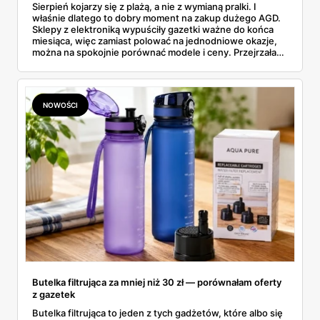
Sierpień kojarzy się z plażą, a nie z wymianą pralki. I
właśnie dlatego to dobry moment na zakup dużego AGD.
Sklepy z elektroniką wypuściły gazetki ważne do końca
miesiąca, więc zamiast polować na jednodniowe okazje,
można na spokojnie porównać modele i ceny. Przejrzałam
aktualne promocje AGD i RTV — poniżej wszystko, co
znalazłam, z cenami i terminami.
NOWOŚCI
Butelka filtrująca za mniej niż 30 zł — porównałam oferty
z gazetek
Butelka filtrująca to jeden z tych gadżetów, które albo się