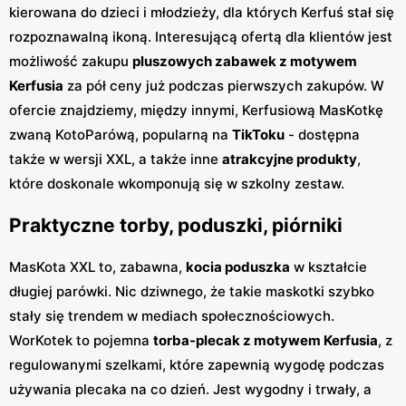
kierowana do dzieci i młodzieży, dla których Kerfuś stał się
rozpoznawalną ikoną. Interesującą ofertą dla klientów jest
możliwość zakupu
pluszowych zabawek z motywem
Kerfusia
za pół ceny już podczas pierwszych zakupów. W
ofercie znajdziemy, między innymi, Kerfusiową MasKotkę
zwaną KotoParówą, popularną na
TikToku
- dostępna
także w wersji XXL, a także inne
atrakcyjne produkty
,
które doskonale wkomponują się w szkolny zestaw.
Praktyczne torby, poduszki, piórniki
MasKota XXL to, zabawna,
kocia poduszka
w kształcie
długiej parówki. Nic dziwnego, że takie maskotki szybko
stały się trendem w mediach społecznościowych.
WorKotek to pojemna
torba-plecak z motywem Kerfusia
, z
regulowanymi szelkami, które zapewnią wygodę podczas
używania plecaka na co dzień. Jest wygodny i trwały, a