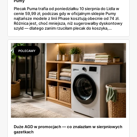
Pumy
Plecak Puma trafia od poniedziałku 10 sierpnia do Lidla w
cenie 59,99 zł, podczas gdy w oficjalnym sklepie Pumy
najtańsze modele z linii Phase kosztują obecnie od 74 zł.
Różnica jest, choć mniejsza, niż sugerowałby dyskontowy
szyld — dlatego zanim rzuciłam plecak do koszyka,
rozłożyłam ceny na czynniki pierwsze. Poniżej cała
rozpiska: co dokładnie sprzedaje Lidl, ile kosztują
odpowiedniki u producenta i komu ten zakup naprawdę
się opłaci.
POLECAMY
Duże AGD w promocjach — co znalazłam w sierpniowych
gazetkach