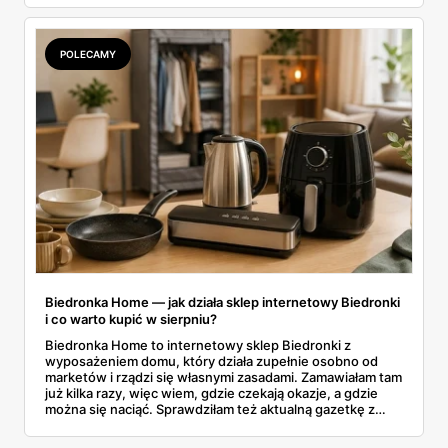
całą sobotnią gazetkę Lidla strona po stronie i wybrałam
to, co naprawdę się opłaca.
POLECAMY
Biedronka Home — jak działa sklep internetowy Biedronki
i co warto kupić w sierpniu?
Biedronka Home to internetowy sklep Biedronki z
wyposażeniem domu, który działa zupełnie osobno od
marketów i rządzi się własnymi zasadami. Zamawiałam tam
już kilka razy, więc wiem, gdzie czekają okazje, a gdzie
można się naciąć. Sprawdziłam też aktualną gazetkę z
domowymi produktami w zwykłych sklepach. Zebrałam
wszystko w jednym miejscu: jak zamawiać, ile trwa zwrot,