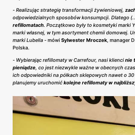
-
Realizując strategię transformacji żywieniowej,
zac
odpowiedzialnych sposobów konsumpcji. Dlatego (..
refillomatach
. Początkowo były to kosmetyki marki Y
marki własnej, w tym asortyment chemii domowej. U
marki Lubella
- mówi
Sylwester Mroczek
, manager D
Polska.
-
Wybierając refillomaty w Carrefour, nasi klienci
nie 
pieniądze
, co jest niezwykle ważne w obecnych czasa
ich odpowiedniki na półkach sklepowych nawet o 30
planujemy uruchomić
kolejne refillomaty w najbliżs