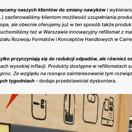
hęcamy naszych klientów do zmiany nawyków
i wybierani
.) zaoferowaliśmy klientom możliwość uzupełniania produ
ope, ale obecnie oferujemy już w ten sposób także produk
ruchomiliśmy też w Warszawie innowacyjny refillomat z m
ziału Rozwoju Formatów i Konceptów Handlowych w Carre
tylko przyczyniają się do redukcji odpadów, ale również 
ch wysokiej inflacji. Produkty dostępne w refillomatach s
 proc. Ze względu na rosnące zainteresowanie tym rozwią
zych tygodniach
– dodaje przedstawiciel dyskontera.