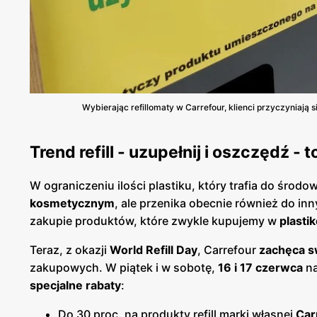
Wybierając refillomaty w Carrefour, klienci przyczyniają 
Trend refill - uzupełnij i oszczędź - t
W ograniczeniu ilości plastiku, który trafia do środo
kosmetycznym
, ale przenika obecnie również do in
zakupie produktów, które zwykle kupujemy w
plasti
Teraz, z okazji
World Refill Day
, Carrefour
zachęca s
zakupowych. W piątek i w sobotę,
16 i 17 czerwca
na
specjalne rabaty
:
Do 30 proc. na produkty refill marki własnej
Car