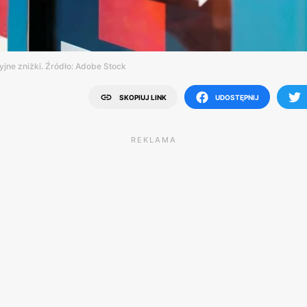
cyjne zniżki. Źródło: Adobe Stock
SKOPIUJ LINK
UDOSTĘPNIJ
REKLAMA