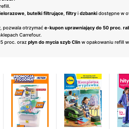
efill.
wielorazowe
,
butelki filtrujące
,
filtry
i
dzbanki
dostępne w o
y, pozwala otrzymać
e-kupon uprawniający do 50 proc
.
ra
klepach Carrefour.
15 proc. oraz
płyn do mycia szyb Clin
w opakowaniu refill w