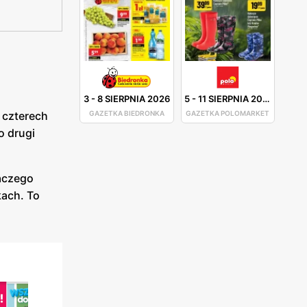
3
-
8 SIERPNIA 2026
5
-
11 SIERPNIA 2026
GAZETKA BIEDRONKA
GAZETKA POLOMARKET
 czterech
o drugi
laczego
kach. To