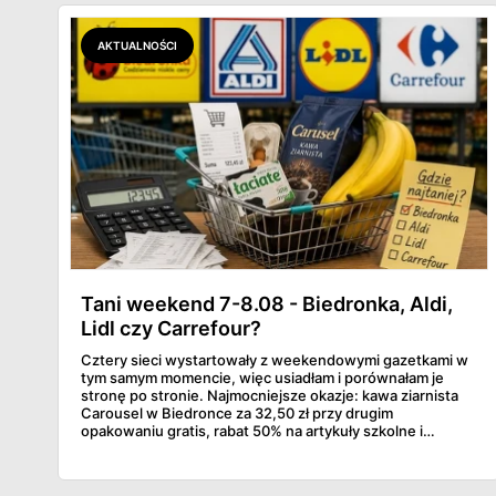
AKTUALNOŚCI
Tani weekend 7-8.08 - Biedronka, Aldi,
Lidl czy Carrefour?
Cztery sieci wystartowały z weekendowymi gazetkami w
tym samym momencie, więc usiadłam i porównałam je
stronę po stronie. Najmocniejsze okazje: kawa ziarnista
Carousel w Biedronce za 32,50 zł przy drugim
opakowaniu gratis, rabat 50% na artykuły szkolne i
przemysłowe przy zakupie trzech sztuk oraz banany po
2,99 zł za kilogram, ale wyłącznie w sobotę z aplikacją. Aldi
odpowiada masłem za 2,99 zł. Werdykt w skrócie: