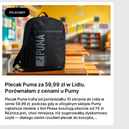
lawinowo, a chętnych jeszcze szybciej. Sprawdziłam, co
dokładnie dostajemy za te pieniądze i komu taka rakieta
faktycznie wystarczy.
POLECAMY
Plecak Puma za 59,99 zł w Lidlu.
Porównałam z cenami u Pumy
Plecak Puma trafia od poniedziałku 10 sierpnia do Lidla w
cenie 59,99 zł, podczas gdy w oficjalnym sklepie Pumy
najtańsze modele z linii Phase kosztują obecnie od 74 zł.
Różnica jest, choć mniejsza, niż sugerowałby dyskontowy
szyld — dlatego zanim rzuciłam plecak do koszyka,
rozłożyłam ceny na czynniki pierwsze. Poniżej cała
rozpiska: co dokładnie sprzedaje Lidl, ile kosztują