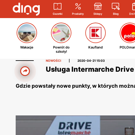
Gazetki
Produkty
Sklepy
Blog
Dni 
Wakacje
Powrót do
Kaufland
POLOmar
szkoły!
NOWOŚCI
|
2020-04-21 15:03
Usługa Intermarche Drive 
Gdzie powstały nowe punkty, w których można