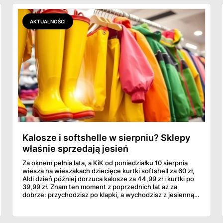
AKTUALNOŚCI
Kalosze i softshelle w sierpniu? Sklepy
właśnie sprzedają jesień
Za oknem pełnia lata, a KiK od poniedziałku 10 sierpnia
wiesza na wieszakach dziecięce kurtki softshell za 60 zł,
Aldi dzień później dorzuca kalosze za 44,99 zł i kurtki po
39,99 zł. Znam ten moment z poprzednich lat aż za
dobrze: przychodzisz po klapki, a wychodzisz z jesienną
garderobą dla całej rodziny. Sprawdziłam, co dokładnie
pojawi się w gazetkach w przyszłym tygodniu i czy jest
sens kupować jesień, zanim skończą się wakacje.