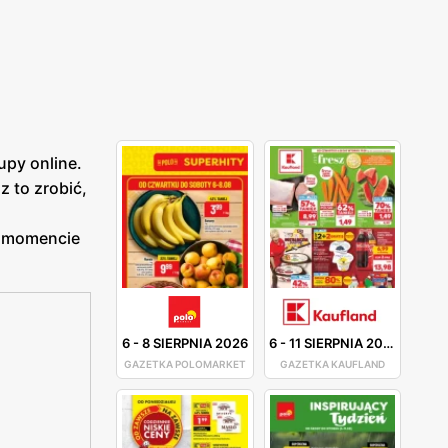
upy online.
 to zrobić,
w momencie
6
-
8 SIERPNIA 2026
6
-
11 SIERPNIA 2026
GAZETKA POLOMARKET
GAZETKA KAUFLAND