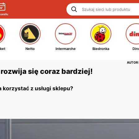
handlu
ket
Netto
Intermarche
Biedronka
Din
AUTOR:
rozwija się coraz bardziej!
 korzystać z usługi sklepu?