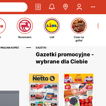
o
Rossmann
Lidl
Czas na
Ta
grilla!
kosm
 PAULINA KOPEĆ
GAZETKI
Gazetki promocyjne -
wybrane dla Ciebie