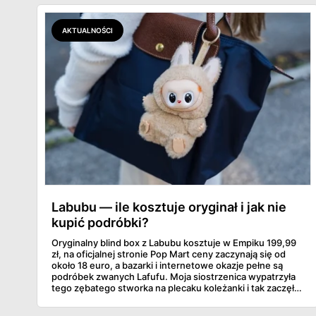
najwięcej wyciśniesz z Biedronki, po świeże warzywa jedź
do Aldi.
AKTUALNOŚCI
Labubu — ile kosztuje oryginał i jak nie
kupić podróbki?
Oryginalny blind box z Labubu kosztuje w Empiku 199,99
zł, na oficjalnej stronie Pop Mart ceny zaczynają się od
około 18 euro, a bazarki i internetowe okazje pełne są
podróbek zwanych Lafufu. Moja siostrzenica wypatrzyła
tego zębatego stworka na plecaku koleżanki i tak zaczęło
się rodzinne śledztwo: co to właściwie jest, ile naprawdę
kosztuje i po czym poznać, że sprzedawca nie wciska nam