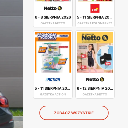
6
-
8 SIERPNIA 2026
5
-
11 SIERPNIA 2026
GAZETKA NETTO
GAZETKA POLOMARKET
5
-
11 SIERPNIA 2026
6
-
12 SIERPNIA 2026
GAZETKA ACTION
GAZETKA NETTO
ZOBACZ WSZYSTKIE