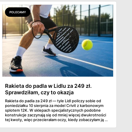
POLECAMY
Rakieta do padla w Lidlu za 249 zł.
Sprawdziłam, czy to okazja
Rakieta do padla za 249 zł — tyle Lidl policzy sobie od
poniedziałku 10 sierpnia za model Crivit z karbonowym
splotem 12K. W sklepach specjalistycznych podobne
konstrukcje zaczynają się od mniej więcej dwukrotności
tej kwoty, więc przecierałam oczy, kiedy zobaczyłam ją w
gazetce między dresami a wkrętarką. Padel to dziś
najszybciej rosnący sport w Polsce: kortów przybywa