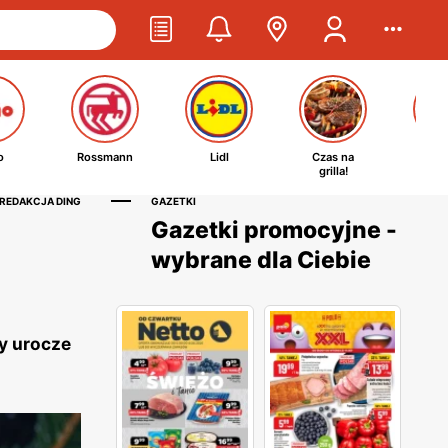
o
Rossmann
Lidl
Czas na
Ta
grilla!
kosm
 REDAKCJA DING
GAZETKI
Gazetki promocyjne -
wybrane dla Ciebie
y urocze