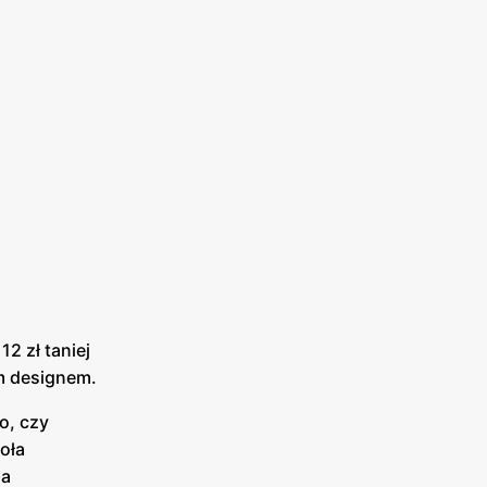
 12 zł taniej
ym designem.
o, czy
oła
la