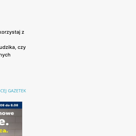
korzystaj z
udzika, czy
onych