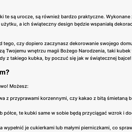
ki te są urocze, są również bardzo praktyczne. Wykonane 
 użytku, a ich świąteczny design będzie wspaniałą dekora
od tego, czy dopiero zaczynasz dekorowanie swojego domu
ą Twojemu wnętrzu magii Bożego Narodzenia, taki kubek t
dy z takiego kubka, by poczuć się jak w świątecznej bajce!
em?
two! Możesz:
wa z przyprawami korzennymi, czy kakao z bitą śmietaną 
lub półce, te kubki same w sobie będą przyciągać wzrok i d
wypełnić je cukierkami lub małymi pierniczkami, co spraw