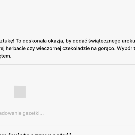
ztukę! To doskonała okazja, by dodać świątecznego urok
j herbacie czy wieczornej czekoladzie na gorąco. Wybór 
ętem.
adowanie gazetki...