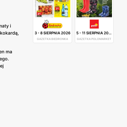
maty i
 kokardą,
3
-
8 SIERPNIA 2026
5
-
11 SIERPNIA 2026
GAZETKA BIEDRONKA
GAZETKA POLOMARKET
ten ma
ego.
ej