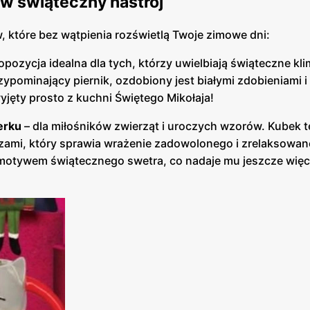
 w świąteczny nastrój
 które bez wątpienia rozświetlą Twoje zimowe dni:
opozycja idealna dla tych, którzy uwielbiają świąteczne kli
pominający piernik, ozdobiony jest białymi zdobieniami i
yjęty prosto z kuchni Świętego Mikołaja!
erku
– dla miłośników zwierząt i uroczych wzorów. Kubek 
zami, który sprawia wrażenie zadowolonego i zrelaksowan
otywem świątecznego swetra, co nadaje mu jeszcze więc