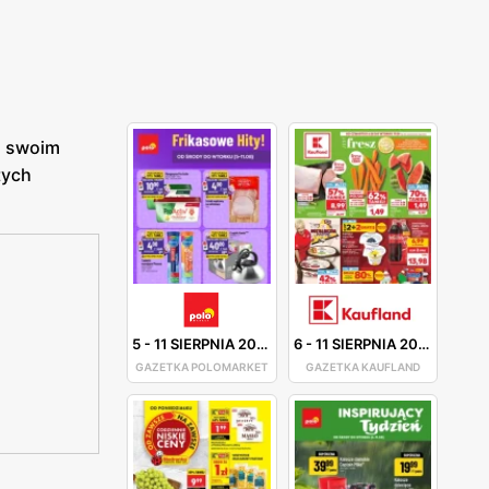
u swoim
tych
5
-
11 SIERPNIA 2026
6
-
11 SIERPNIA 2026
GAZETKA POLOMARKET
GAZETKA KAUFLAND