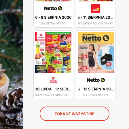
6
-
8 SIERPNIA 2026
5
-
11 SIERPNIA 2026
GAZETKA NETTO
GAZETKA POLOMARKET
30 LIPCA
-
12 SIERPNIA 2026
6
-
12 SIERPNIA 2026
GAZETKA SELGROS CASH&CARRY
GAZETKA NETTO
ZOBACZ WSZYSTKIE