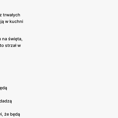
z trwałych
cją w kuchni
 na święta,
o strzał w
będą
odadzą
i, że będą