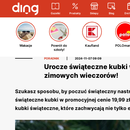
Gazetki
Produkty
Sklepy
Blog
Dni 
Wakacje
Powrót do
Kaufland
POLOmar
szkoły!
PORADNIK
|
2024-11-07 09:09
Urocze świąteczne kubki 
zimowych wieczorów!
Szukasz sposobu, by poczuć świąteczny nastr
świąteczne kubki w promocyjnej cenie 19,99 z
kubki świąteczne, które zachwycają nie tylko e