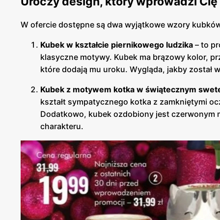
Uroczy design, który wprowadzi Cię
W ofercie dostępne są dwa wyjątkowe wzory kubków,
Kubek w kształcie piernikowego ludzika
– to pr
klasyczne motywy. Kubek ma brązowy kolor, przy
które dodają mu uroku. Wygląda, jakby został w
Kubek z motywem kotka w świątecznym swet
kształt sympatycznego kotka z zamkniętymi oc
Dodatkowo, kubek ozdobiony jest czerwonym m
charakteru.