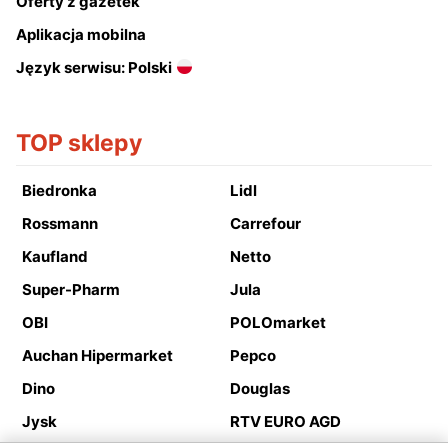
Oferty z gazetek
Aplikacja mobilna
Język serwisu: Polski
TOP sklepy
Biedronka
Lidl
Rossmann
Carrefour
Kaufland
Netto
Super-Pharm
Jula
OBI
POLOmarket
Auchan Hipermarket
Pepco
Dino
Douglas
Jysk
RTV EURO AGD