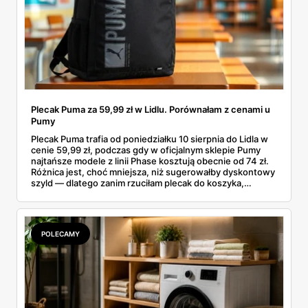
Plecak Puma za 59,99 zł w Lidlu. Porównałam z cenami u
Pumy
Plecak Puma trafia od poniedziałku 10 sierpnia do Lidla w
cenie 59,99 zł, podczas gdy w oficjalnym sklepie Pumy
najtańsze modele z linii Phase kosztują obecnie od 74 zł.
Różnica jest, choć mniejsza, niż sugerowałby dyskontowy
szyld — dlatego zanim rzuciłam plecak do koszyka,
rozłożyłam ceny na czynniki pierwsze. Poniżej cała
rozpiska: co dokładnie sprzedaje Lidl, ile kosztują
odpowiedniki u producenta i komu ten zakup naprawdę
się opłaci.
POLECAMY