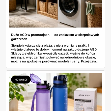
Duże AGD w promocjach — co znalazłam w sierpniowych
gazetkach
Sierpień kojarzy się z plażą, a nie z wymianą pralki. I
właśnie dlatego to dobry moment na zakup dużego AGD.
Sklepy z elektroniką wypuściły gazetki ważne do końca
miesiąca, więc zamiast polować na jednodniowe okazje,
można na spokojnie porównać modele i ceny. Przejrzałam
aktualne promocje AGD i RTV — poniżej wszystko, co
znalazłam, z cenami i terminami.
NOWOŚCI