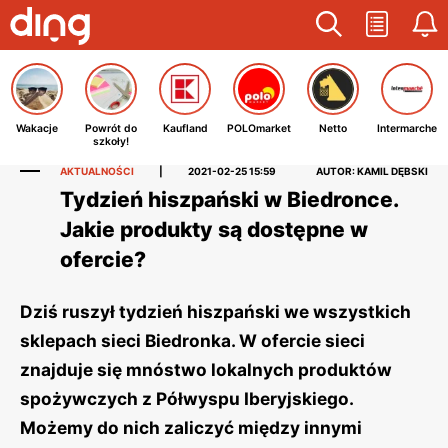
Wakacje
Powrót do
Kaufland
POLOmarket
Netto
Intermarche
szkoły!
AKTUALNOŚCI
|
2021-02-25 15:59
AUTOR: KAMIL DĘBSKI
Tydzień hiszpański w Biedronce.
Jakie produkty są dostępne w
ofercie?
Dziś ruszył tydzień hiszpański we wszystkich
sklepach sieci Biedronka. W ofercie sieci
znajduje się mnóstwo lokalnych produktów
spożywczych z Półwyspu Iberyjskiego.
Możemy do nich zaliczyć między innymi