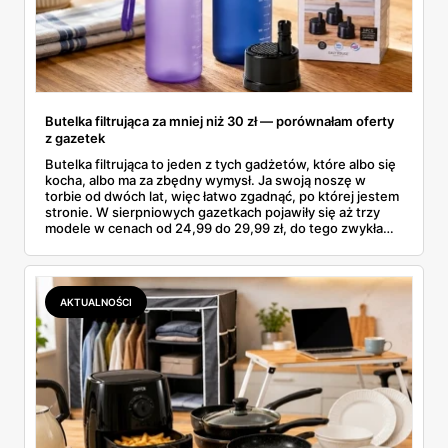
Butelka filtrująca za mniej niż 30 zł — porównałam oferty
z gazetek
Butelka filtrująca to jeden z tych gadżetów, które albo się
kocha, albo ma za zbędny wymysł. Ja swoją noszę w
torbie od dwóch lat, więc łatwo zgadnąć, po której jestem
stronie. W sierpniowych gazetkach pojawiły się aż trzy
modele w cenach od 24,99 do 29,99 zł, do tego zwykła
butelka za 14,99 zł dla nieprzekonanych. Sprawdziłam
wszystkie oferty i policzyłam, kiedy taki zakup faktycznie
się opłaca.
AKTUALNOŚCI