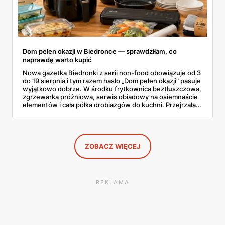
Dom pełen okazji w Biedronce — sprawdziłam, co
naprawdę warto kupić
Nowa gazetka Biedronki z serii non-food obowiązuje od 3
do 19 sierpnia i tym razem hasło „Dom pełen okazji" pasuje
wyjątkowo dobrze. W środku frytkownica beztłuszczowa,
zgrzewarka próżniowa, serwis obiadowy na osiemnaście
elementów i cała półka drobiazgów do kuchni. Przejrzałam
wszystkie strony i wybrałam to, po co sama ustawiłabym
się przy półce z samego rana.
ZOBACZ WIĘCEJ
REKLAMA