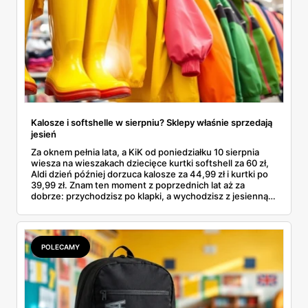
Kalosze i softshelle w sierpniu? Sklepy właśnie sprzedają
jesień
Za oknem pełnia lata, a KiK od poniedziałku 10 sierpnia
wiesza na wieszakach dziecięce kurtki softshell za 60 zł,
Aldi dzień później dorzuca kalosze za 44,99 zł i kurtki po
39,99 zł. Znam ten moment z poprzednich lat aż za
dobrze: przychodzisz po klapki, a wychodzisz z jesienną
garderobą dla całej rodziny. Sprawdziłam, co dokładnie
pojawi się w gazetkach w przyszłym tygodniu i czy jest
sens kupować jesień, zanim skończą się wakacje.
POLECAMY