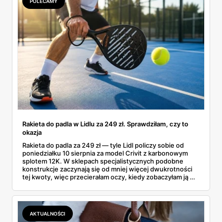
POLECAMY
Rakieta do padla w Lidlu za 249 zł. Sprawdziłam, czy to
okazja
Rakieta do padla za 249 zł — tyle Lidl policzy sobie od
poniedziałku 10 sierpnia za model Crivit z karbonowym
splotem 12K. W sklepach specjalistycznych podobne
konstrukcje zaczynają się od mniej więcej dwukrotności
tej kwoty, więc przecierałam oczy, kiedy zobaczyłam ją w
gazetce między dresami a wkrętarką. Padel to dziś
najszybciej rosnący sport w Polsce: kortów przybywa
lawinowo, a chętnych jeszcze szybciej. Sprawdziłam, co
dokładnie dostajemy za te pieniądze i komu taka rakieta
AKTUALNOŚCI
faktycznie wystarczy.