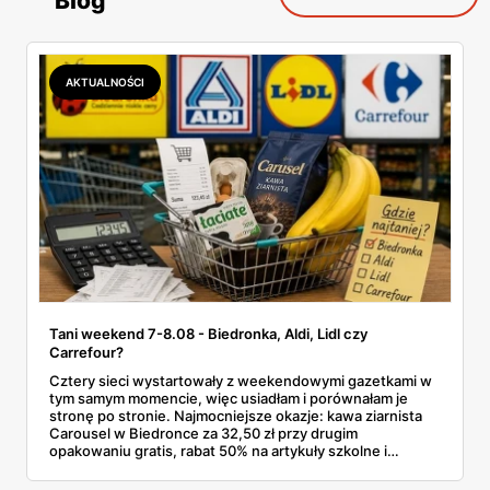
Blog
AKTUALNOŚCI
Tani weekend 7-8.08 - Biedronka, Aldi, Lidl czy
Carrefour?
Cztery sieci wystartowały z weekendowymi gazetkami w
tym samym momencie, więc usiadłam i porównałam je
stronę po stronie. Najmocniejsze okazje: kawa ziarnista
Carousel w Biedronce za 32,50 zł przy drugim
opakowaniu gratis, rabat 50% na artykuły szkolne i
przemysłowe przy zakupie trzech sztuk oraz banany po
2,99 zł za kilogram, ale wyłącznie w sobotę z aplikacją. Aldi