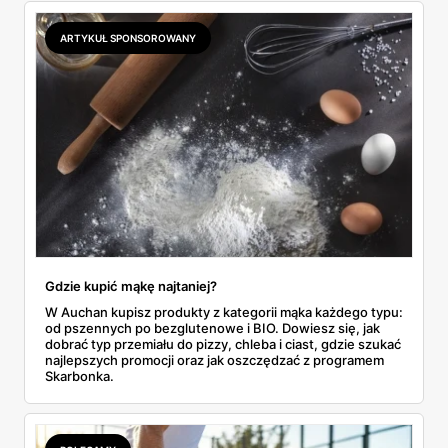
odpowiada masłem za 2,99 zł. Werdykt w skrócie:
najwięcej wyciśniesz z Biedronki, po świeże warzywa jedź
ARTYKUŁ SPONSOROWANY
do Aldi.
Gdzie kupić mąkę najtaniej?
W Auchan kupisz produkty z kategorii mąka każdego typu:
od pszennych po bezglutenowe i BIO. Dowiesz się, jak
dobrać typ przemiału do pizzy, chleba i ciast, gdzie szukać
najlepszych promocji oraz jak oszczędzać z programem
Skarbonka.