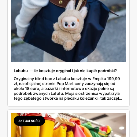
Labubu — ile kosztuje oryginał i jak nie kupić podróbki?
Oryginalny blind box z Labubu kosztuje w Empiku 199,99
zł, na oficjalnej stronie Pop Mart ceny zaczynają się od
około 18 euro, a bazarki i internetowe okazje pełne są
podróbek zwanych Lafufu. Moja siostrzenica wypatrzyła
tego zębatego stworka na plecaku koleżanki i tak zaczęło
się rodzinne śledztwo: co to właściwie jest, ile naprawdę
kosztuje i po czym poznać, że sprzedawca nie wciska nam
podróbki. Spisałam wszystko, czego się dowiedziałam —
łącznie z jedną wpadką, o której za chwilę.
AKTUALNOŚCI