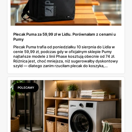
Plecak Puma za 59,99 zł w Lidlu. Porównałam z cenami u
Pumy
Plecak Puma trafia od poniedziałku 10 sierpnia do Lidla w
cenie 59,99 zł, podczas gdy w oficjalnym sklepie Pumy
najtańsze modele z linii Phase kosztują obecnie od 74 zł.
Różnica jest, choć mniejsza, niż sugerowałby dyskontowy
szyld — dlatego zanim rzuciłam plecak do koszyka,
rozłożyłam ceny na czynniki pierwsze. Poniżej cała
rozpiska: co dokładnie sprzedaje Lidl, ile kosztują
odpowiedniki u producenta i komu ten zakup naprawdę
się opłaci.
POLECAMY