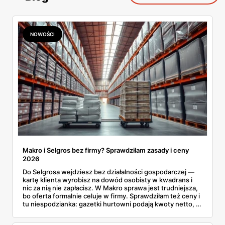
NOWOŚCI
Makro i Selgros bez firmy? Sprawdziłam zasady i ceny
2026
Do Selgrosa wejdziesz bez działalności gospodarczej —
kartę klienta wyrobisz na dowód osobisty w kwadrans i
nic za nią nie zapłacisz. W Makro sprawa jest trudniejsza,
bo oferta formalnie celuje w firmy. Sprawdziłam też ceny i
tu niespodzianka: gazetki hurtowni podają kwoty netto, a
przy kasie doliczany jest VAT. Co więcej, hurt wcale nie
zawsze wygrywa — ta sama kawa ziarnista kosztuje w