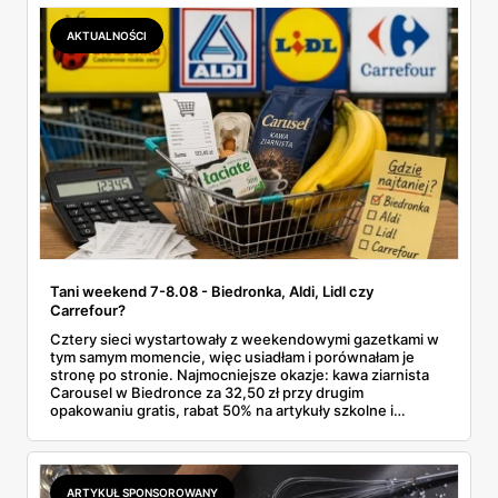
Makro ponad dwa razy więcej niż w weekendowej
promocji dyskontu.
AKTUALNOŚCI
Tani weekend 7-8.08 - Biedronka, Aldi, Lidl czy
Carrefour?
Cztery sieci wystartowały z weekendowymi gazetkami w
tym samym momencie, więc usiadłam i porównałam je
stronę po stronie. Najmocniejsze okazje: kawa ziarnista
Carousel w Biedronce za 32,50 zł przy drugim
opakowaniu gratis, rabat 50% na artykuły szkolne i
przemysłowe przy zakupie trzech sztuk oraz banany po
2,99 zł za kilogram, ale wyłącznie w sobotę z aplikacją. Aldi
odpowiada masłem za 2,99 zł. Werdykt w skrócie:
najwięcej wyciśniesz z Biedronki, po świeże warzywa jedź
ARTYKUŁ SPONSOROWANY