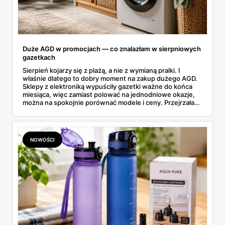
Duże AGD w promocjach — co znalazłam w sierpniowych
gazetkach
Sierpień kojarzy się z plażą, a nie z wymianą pralki. I
właśnie dlatego to dobry moment na zakup dużego AGD.
Sklepy z elektroniką wypuściły gazetki ważne do końca
miesiąca, więc zamiast polować na jednodniowe okazje,
można na spokojnie porównać modele i ceny. Przejrzałam
aktualne promocje AGD i RTV — poniżej wszystko, co
znalazłam, z cenami i terminami.
NOWOŚCI