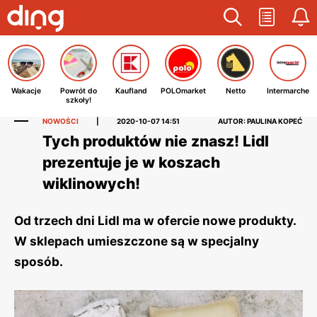
Wakacje
Powrót do
Kaufland
POLOmarket
Netto
Intermarche
szkoły!
NOWOŚCI
|
2020-10-07 14:51
AUTOR: PAULINA KOPEĆ
Tych produktów nie znasz! Lidl
prezentuje je w koszach
wiklinowych!
Od trzech dni Lidl ma w ofercie nowe produkty.
W sklepach umieszczone są w specjalny
sposób.