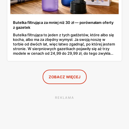
Butelka filtrująca za mniej niż 30 zł — porównałam oferty
z gazetek
Butelka filtrująca to jeden z tych gadżetów, które albo się
kocha, albo ma za zbędny wymysł. Ja swoją noszę w
torbie od dwóch lat, więc łatwo zgadnąć, po której jestem
stronie. W sierpniowych gazetkach pojawiły się aż trzy
modele w cenach od 24,99 do 29,99 zł, do tego zwykła
butelka za 14,99 zł dla nieprzekonanych. Sprawdziłam
wszystkie oferty i policzyłam, kiedy taki zakup faktycznie
się opłaca.
ZOBACZ WIĘCEJ
REKLAMA