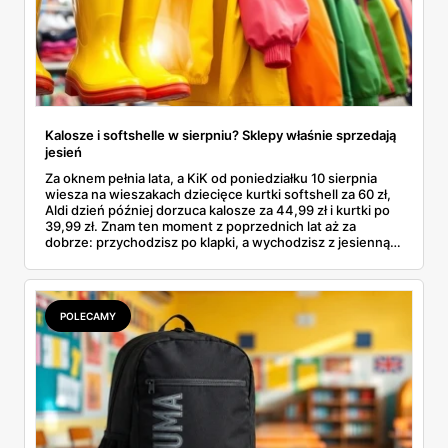
Kalosze i softshelle w sierpniu? Sklepy właśnie sprzedają
jesień
Za oknem pełnia lata, a KiK od poniedziałku 10 sierpnia
wiesza na wieszakach dziecięce kurtki softshell za 60 zł,
Aldi dzień później dorzuca kalosze za 44,99 zł i kurtki po
39,99 zł. Znam ten moment z poprzednich lat aż za
dobrze: przychodzisz po klapki, a wychodzisz z jesienną
garderobą dla całej rodziny. Sprawdziłam, co dokładnie
pojawi się w gazetkach w przyszłym tygodniu i czy jest
sens kupować jesień, zanim skończą się wakacje.
POLECAMY