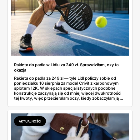
Rakieta do padla w Lidlu za 249 zł. Sprawdziłam, czy to
okazja
Rakieta do padla za 249 zł — tyle Lidl policzy sobie od
poniedziałku 10 sierpnia za model Crivit z karbonowym
splotem 12K. W sklepach specjalistycznych podobne
konstrukcje zaczynają się od mniej więcej dwukrotności
tej kwoty, więc przecierałam oczy, kiedy zobaczyłam ją w
gazetce między dresami a wkrętarką. Padel to dziś
najszybciej rosnący sport w Polsce: kortów przybywa
lawinowo, a chętnych jeszcze szybciej. Sprawdziłam, co
dokładnie dostajemy za te pieniądze i komu taka rakieta
AKTUALNOŚCI
faktycznie wystarczy.