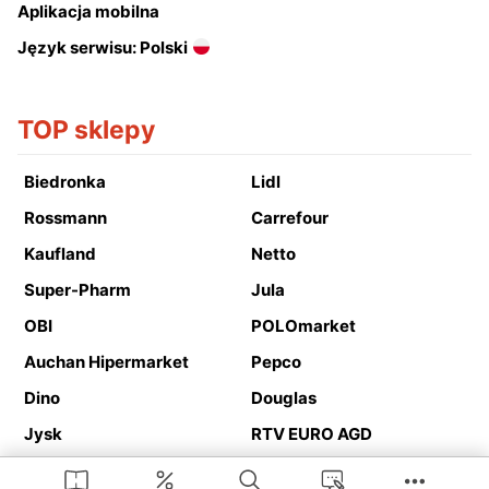
Aplikacja mobilna
Język serwisu: Polski
TOP sklepy
Biedronka
Lidl
Rossmann
Carrefour
Kaufland
Netto
Super-Pharm
Jula
OBI
POLOmarket
Auchan Hipermarket
Pepco
Dino
Douglas
Jysk
RTV EURO AGD
Action
Media Expert