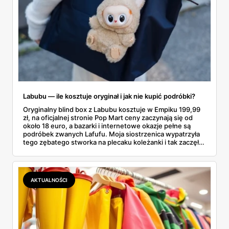
Labubu — ile kosztuje oryginał i jak nie kupić podróbki?
Oryginalny blind box z Labubu kosztuje w Empiku 199,99
zł, na oficjalnej stronie Pop Mart ceny zaczynają się od
około 18 euro, a bazarki i internetowe okazje pełne są
podróbek zwanych Lafufu. Moja siostrzenica wypatrzyła
tego zębatego stworka na plecaku koleżanki i tak zaczęło
się rodzinne śledztwo: co to właściwie jest, ile naprawdę
kosztuje i po czym poznać, że sprzedawca nie wciska nam
podróbki. Spisałam wszystko, czego się dowiedziałam —
łącznie z jedną wpadką, o której za chwilę.
AKTUALNOŚCI