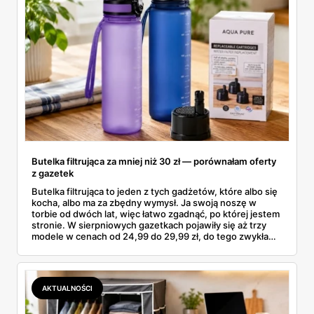
Butelka filtrująca za mniej niż 30 zł — porównałam oferty
z gazetek
Butelka filtrująca to jeden z tych gadżetów, które albo się
kocha, albo ma za zbędny wymysł. Ja swoją noszę w
torbie od dwóch lat, więc łatwo zgadnąć, po której jestem
stronie. W sierpniowych gazetkach pojawiły się aż trzy
modele w cenach od 24,99 do 29,99 zł, do tego zwykła
butelka za 14,99 zł dla nieprzekonanych. Sprawdziłam
wszystkie oferty i policzyłam, kiedy taki zakup faktycznie
się opłaca.
AKTUALNOŚCI