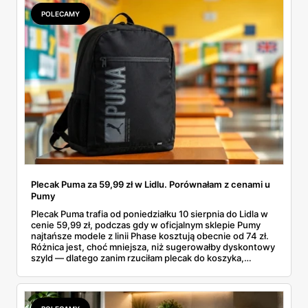
POLECAMY
Plecak Puma za 59,99 zł w Lidlu. Porównałam z cenami u
Pumy
Plecak Puma trafia od poniedziałku 10 sierpnia do Lidla w
cenie 59,99 zł, podczas gdy w oficjalnym sklepie Pumy
najtańsze modele z linii Phase kosztują obecnie od 74 zł.
Różnica jest, choć mniejsza, niż sugerowałby dyskontowy
szyld — dlatego zanim rzuciłam plecak do koszyka,
rozłożyłam ceny na czynniki pierwsze. Poniżej cała
rozpiska: co dokładnie sprzedaje Lidl, ile kosztują
odpowiedniki u producenta i komu ten zakup naprawdę
się opłaci.