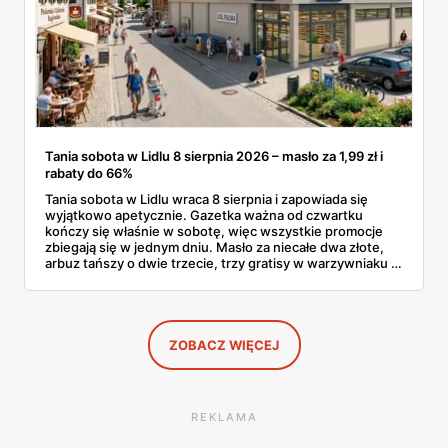
Tania sobota w Lidlu 8 sierpnia 2026 – masło za 1,99 zł i
rabaty do 66%
Tania sobota w Lidlu wraca 8 sierpnia i zapowiada się
wyjątkowo apetycznie. Gazetka ważna od czwartku
kończy się właśnie w sobotę, więc wszystkie promocje
zbiegają się w jednym dniu. Masło za niecałe dwa złote,
arbuz tańszy o dwie trzecie, trzy gratisy w warzywniaku i
jedna oferta działająca wyłącznie w sobotę. Przejrzałam
całą sobotnią gazetkę Lidla strona po stronie i wybrałam
to, co naprawdę się opłaca.
ZOBACZ WIĘCEJ
REKLAMA