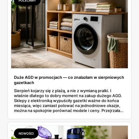
POLECAMY
Duże AGD w promocjach — co znalazłam w sierpniowych
gazetkach
Sierpień kojarzy się z plażą, a nie z wymianą pralki. I
właśnie dlatego to dobry moment na zakup dużego AGD.
Sklepy z elektroniką wypuściły gazetki ważne do końca
miesiąca, więc zamiast polować na jednodniowe okazje,
można na spokojnie porównać modele i ceny. Przejrzałam
aktualne promocje AGD i RTV — poniżej wszystko, co
znalazłam, z cenami i terminami.
NOWOŚCI