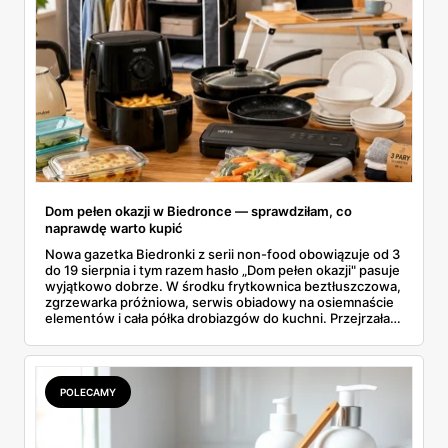
Dom pełen okazji w Biedronce — sprawdziłam, co
naprawdę warto kupić
Nowa gazetka Biedronki z serii non-food obowiązuje od 3
do 19 sierpnia i tym razem hasło „Dom pełen okazji" pasuje
wyjątkowo dobrze. W środku frytkownica beztłuszczowa,
zgrzewarka próżniowa, serwis obiadowy na osiemnaście
elementów i cała półka drobiazgów do kuchni. Przejrzałam
wszystkie strony i wybrałam to, po co sama ustawiłabym
się przy półce z samego rana.
POLECAMY