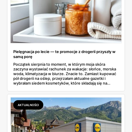
Pielęgnacja po lecie — te promocje z drogerii przyszły w
samą porę
Początek sierpnia to moment, w którym moja skóra
zaczyna wystawiać rachunek za wakacje: słońce, morska
woda, klimatyzacja w biurze. Znacie to. Zamiast kupować
pół drogerii na oślep, przejrzałam aktualne gazetki i
wybrałam siedem kosmetyków, które składają się na
sensowny plan regeneracji — od peelingu za 21,95 zł po
dermokosmetyki Vichy. Wszystkie ceny sprawdziłam w
ofertach, terminy też.
AKTUALNOŚCI