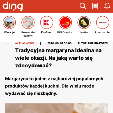
Wakacje
Powrót do
Kaufland
POLOmarket
Netto
Intermarche
szkoły!
AKTUALNOŚCI
|
2020-06-02 00:00
AUTOR: PAULINA KOPEĆ
Tradycyjna margaryna idealna na
wiele okazji. Na jaką warto się
zdecydować?
Margaryna to jeden z najbardziej popularnych
produktów każdej kuchni. Dla wielu może
wydawać się niezbędny.