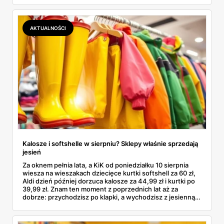
kosztuje i po czym poznać, że sprzedawca nie wciska nam
podróbki. Spisałam wszystko, czego się dowiedziałam —
łącznie z jedną wpadką, o której za chwilę.
AKTUALNOŚCI
Kalosze i softshelle w sierpniu? Sklepy właśnie sprzedają
jesień
Za oknem pełnia lata, a KiK od poniedziałku 10 sierpnia
wiesza na wieszakach dziecięce kurtki softshell za 60 zł,
Aldi dzień później dorzuca kalosze za 44,99 zł i kurtki po
39,99 zł. Znam ten moment z poprzednich lat aż za
dobrze: przychodzisz po klapki, a wychodzisz z jesienną
garderobą dla całej rodziny. Sprawdziłam, co dokładnie
pojawi się w gazetkach w przyszłym tygodniu i czy jest
sens kupować jesień, zanim skończą się wakacje.