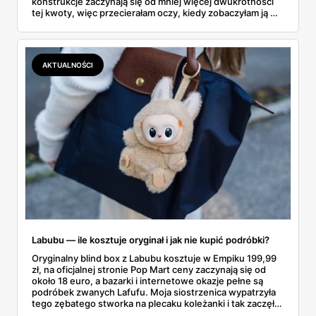
konstrukcje zaczynają się od mniej więcej dwukrotności
tej kwoty, więc przecierałam oczy, kiedy zobaczyłam ją w
gazetce między dresami a wkrętarką. Padel to dziś
najszybciej rosnący sport w Polsce: kortów przybywa
lawinowo, a chętnych jeszcze szybciej. Sprawdziłam, co
dokładnie dostajemy za te pieniądze i komu taka rakieta
AKTUALNOŚCI
faktycznie wystarczy.
Labubu — ile kosztuje oryginał i jak nie kupić podróbki?
Oryginalny blind box z Labubu kosztuje w Empiku 199,99
zł, na oficjalnej stronie Pop Mart ceny zaczynają się od
około 18 euro, a bazarki i internetowe okazje pełne są
podróbek zwanych Lafufu. Moja siostrzenica wypatrzyła
tego zębatego stworka na plecaku koleżanki i tak zaczęło
się rodzinne śledztwo: co to właściwie jest, ile naprawdę