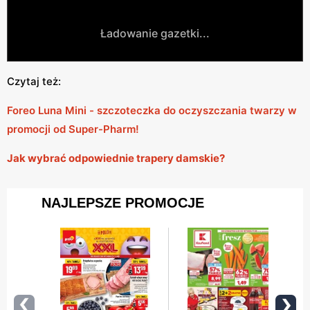
Ładowanie gazetki...
Czytaj też:
Foreo Luna Mini - szczoteczka do oczyszczania twarzy w
promocji od Super-Pharm!
Jak wybrać odpowiednie trapery damskie?