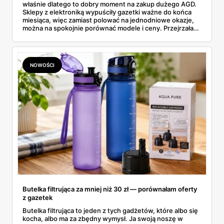
właśnie dlatego to dobry moment na zakup dużego AGD.
Sklepy z elektroniką wypuściły gazetki ważne do końca
miesiąca, więc zamiast polować na jednodniowe okazje,
można na spokojnie porównać modele i ceny. Przejrzałam
aktualne promocje AGD i RTV — poniżej wszystko, co
znalazłam, z cenami i terminami.
NOWOŚCI
Butelka filtrująca za mniej niż 30 zł — porównałam oferty
z gazetek
Butelka filtrująca to jeden z tych gadżetów, które albo się
kocha, albo ma za zbędny wymysł. Ja swoją noszę w