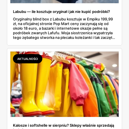
Labubu — ile kosztuje oryginał i jak nie kupić podróbki?
Oryginalny blind box z Labubu kosztuje w Empiku 199,99
zł, na oficjalnej stronie Pop Mart ceny zaczynają się od
około 18 euro, a bazarki i internetowe okazje pełne są
podróbek zwanych Lafufu. Moja siostrzenica wypatrzyła
tego zębatego stworka na plecaku koleżanki i tak zaczęło
się rodzinne śledztwo: co to właściwie jest, ile naprawdę
kosztuje i po czym poznać, że sprzedawca nie wciska nam
podróbki. Spisałam wszystko, czego się dowiedziałam —
łącznie z jedną wpadką, o której za chwilę.
AKTUALNOŚCI
Kalosze i softshelle w sierpniu? Sklepy właśnie sprzedają