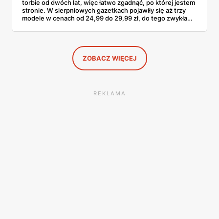
torbie od dwóch lat, więc łatwo zgadnąć, po której jestem
stronie. W sierpniowych gazetkach pojawiły się aż trzy
modele w cenach od 24,99 do 29,99 zł, do tego zwykła
butelka za 14,99 zł dla nieprzekonanych. Sprawdziłam
wszystkie oferty i policzyłam, kiedy taki zakup faktycznie
się opłaca.
ZOBACZ WIĘCEJ
REKLAMA