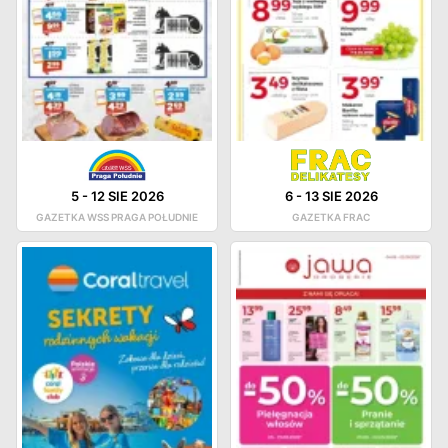
5
-
12 SIE 2026
6
-
13 SIE 2026
GAZETKA WSS PRAGA POŁUDNIE
GAZETKA FRAC