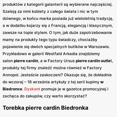
produktów z kategorii galanterii są wybierane najczęściej.
Szaleją za nimi kobiety z całego świata i nic w tym
dziwnego, w końcu marka posiada już wieloletnią tradycję,
a w dodatku kojarzy się z Francją, elegancją i klasycznym,
zawsze na topie stylem. O tym, jak duże zapotrzebowanie
mamy na produkty tego typu świadczy, chociażby
pojawienie się dwóch specjalnych butików w Warszawie.
Przykładowo w galerii Westfald Arkadia znajdziemy
salon
pierre cardin
, a w Factory Ursus
pierre cardin outle
t,
produkty tej firmy znaleźć można również w Factory
Annopol. Jesteście zaskoczeni? Okazuje się, że dokładnie
do wczoraj – 16 września artykuły z tej serii kupimy
w
Biedronce
.
Dyskont
promuje je w gazetce promocyjnej i
zachęca do zakupów, czy warto skorzystać?
Torebka pierre cardin Biedronka