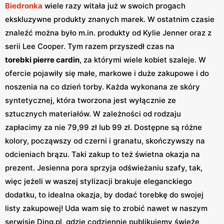
Biedronka
wiele razy witała już w swoich progach
ekskluzywne produkty znanych marek. W ostatnim czasie
znaleźć można było m.in. produkty od Kylie Jenner oraz z
serii Lee Cooper. Tym razem przyszedł czas na
torebki pierre cardin
, za którymi wiele kobiet szaleje. W
ofercie pojawiły się małe, markowe i duże zakupowe i do
noszenia na co dzień torby. Każda wykonana ze skóry
syntetycznej, która tworzona jest wyłącznie ze
sztucznych materiałów. W zależności od rodzaju
zapłacimy za nie 79,99 zł lub 99 zł. Dostępne są różne
kolory, począwszy od czerni i granatu, skończywszy na
odcieniach brązu. Taki zakup to też świetna okazja na
prezent. Jesienna pora sprzyja odświeżaniu szafy, tak,
więc jeżeli w waszej stylizacji brakuje eleganckiego
dodatku, to idealna okazja, by dodać torebkę do swojej
listy zakupowej! Uda wam się to zrobić nawet w naszym
serwisie Ding.pl, gdzie codziennie publikujemy świeże