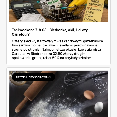
Tani weekend 7-8.08 - Biedronka, Aldi, Lidl czy
Carrefour?
Cztery sieci wystartowały z weekendowymi gazetkami w
tym samym momencie, więc usiadłam i porównałam je
stronę po stronie. Najmocniejsze okazje: kawa ziarnista
Carousel w Biedronce za 32,50 zł przy drugim
opakowaniu gratis, rabat 50% na artykuły szkolne i
przemysłowe przy zakupie trzech sztuk oraz banany po
2,99 zł za kilogram, ale wyłącznie w sobotę z aplikacją. Aldi
odpowiada masłem za 2,99 zł. Werdykt w skrócie:
najwięcej wyciśniesz z Biedronki, po świeże warzywa jedź
ARTYKUŁ SPONSOROWANY
do Aldi.