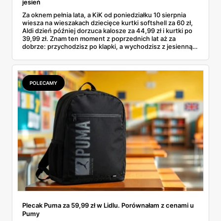
jesień
Za oknem pełnia lata, a KiK od poniedziałku 10 sierpnia
wiesza na wieszakach dziecięce kurtki softshell za 60 zł,
Aldi dzień później dorzuca kalosze za 44,99 zł i kurtki po
39,99 zł. Znam ten moment z poprzednich lat aż za
dobrze: przychodzisz po klapki, a wychodzisz z jesienną
garderobą dla całej rodziny. Sprawdziłam, co dokładnie
pojawi się w gazetkach w przyszłym tygodniu i czy jest
sens kupować jesień, zanim skończą się wakacje.
POLECAMY
Plecak Puma za 59,99 zł w Lidlu. Porównałam z cenami u
Pumy