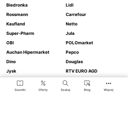
Biedronka
Lidl
Rossmann
Carrefour
Kaufland
Netto
Super-Pharm
Jula
OBI
POLOmarket
Auchan Hipermarket
Pepco
Dino
Douglas
Jysk
RTV EURO AGD
Action
Media Expert
Deichmann
Media Markt
Gazetki
Oferty
Szukaj
Blog
Więcej
Ding.pl to serwis internetowy prezentujący
gazetki promocyjne
oraz
katalogi
sklepów i dużych sieci handlowych. Dzięki
geolokalizacji otrzymasz przede wszystkim oferty sklepów, z
Twojego bliskiego otoczenia. Dodatkowo na stronie znajdziesz
adresy sklepów, więc w trakcie podróży bez problemu trafisz do