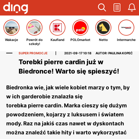
Wakacje
Powrót do
Kaufland
POLOmarket
Netto
Intermarche
szkoły!
SUPER PROMOCJE
|
2021-09-17 10:18
AUTOR: PAULINA KOPEĆ
Torebki pierre cardin już w
Biedronce! Warto się spieszyć!
Biedronka wie, jak wiele kobiet marzy o tym, by
w ich garderobie znalazła się
torebka pierre cardin. Marka cieszy się dużym
powodzeniem, kojarzy z luksusem i światem
mody. Raz na jakiś czas nawet w dyskontach
można znaleźć takie hity i warto wykorzystać