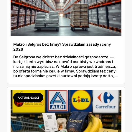
Makro i Selgros bez firmy? Sprawdziłam zasady i ceny
2026
Do Selgrosa wejdziesz bez działalności gospodarczej —
kartę klienta wyrobisz na dowód osobisty w kwadrans i
nic za nią nie zapłacisz. W Makro sprawa jest trudniejsza,
bo oferta formalnie celuje w firmy. Sprawdziłam też ceny i
tu niespodzianka: gazetki hurtowni podają kwoty netto, a
przy kasie doliczany jest VAT. Co więcej, hurt wcale nie
zawsze wygrywa — ta sama kawa ziarnista kosztuje w
Makro ponad dwa razy więcej niż w weekendowej
promocji dyskontu.
AKTUALNOŚCI