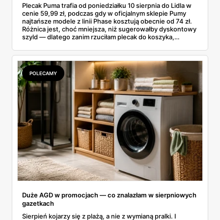
Plecak Puma trafia od poniedziałku 10 sierpnia do Lidla w
cenie 59,99 zł, podczas gdy w oficjalnym sklepie Pumy
najtańsze modele z linii Phase kosztują obecnie od 74 zł.
Różnica jest, choć mniejsza, niż sugerowałby dyskontowy
szyld — dlatego zanim rzuciłam plecak do koszyka,
rozłożyłam ceny na czynniki pierwsze. Poniżej cała
rozpiska: co dokładnie sprzedaje Lidl, ile kosztują
odpowiedniki u producenta i komu ten zakup naprawdę
się opłaci.
POLECAMY
Duże AGD w promocjach — co znalazłam w sierpniowych
gazetkach
Sierpień kojarzy się z plażą, a nie z wymianą pralki. I