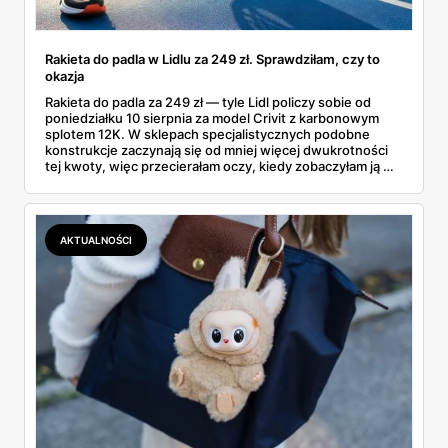
Rakieta do padla w Lidlu za 249 zł. Sprawdziłam, czy to
okazja
Rakieta do padla za 249 zł — tyle Lidl policzy sobie od
poniedziałku 10 sierpnia za model Crivit z karbonowym
splotem 12K. W sklepach specjalistycznych podobne
konstrukcje zaczynają się od mniej więcej dwukrotności
tej kwoty, więc przecierałam oczy, kiedy zobaczyłam ją w
gazetce między dresami a wkrętarką. Padel to dziś
najszybciej rosnący sport w Polsce: kortów przybywa
lawinowo, a chętnych jeszcze szybciej. Sprawdziłam, co
dokładnie dostajemy za te pieniądze i komu taka rakieta
AKTUALNOŚCI
faktycznie wystarczy.