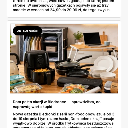
torbie od dwóch lat, więc łatwo zgadnąć, po której jestem
stronie. W sierpniowych gazetkach pojawiły się aż trzy
modele w cenach od 24,99 do 29,99 zł, do tego zwykła
butelka za 14,99 zł dla nieprzekonanych. Sprawdziłam
wszystkie oferty i policzyłam, kiedy taki zakup faktycznie
się opłaca.
AKTUALNOŚCI
Dom pełen okazji w Biedronce — sprawdziłam, co
naprawdę warto kupić
Nowa gazetka Biedronki z serii non-food obowiązuje od 3
do 19 sierpnia i tym razem hasło „Dom pełen okazji" pasuje
wyjątkowo dobrze. W środku frytkownica beztłuszczowa,
zgrzewarka próżniowa, serwis obiadowy na osiemnaście