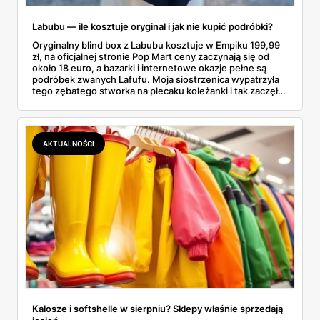
Labubu — ile kosztuje oryginał i jak nie kupić podróbki?
Oryginalny blind box z Labubu kosztuje w Empiku 199,99
zł, na oficjalnej stronie Pop Mart ceny zaczynają się od
około 18 euro, a bazarki i internetowe okazje pełne są
podróbek zwanych Lafufu. Moja siostrzenica wypatrzyła
tego zębatego stworka na plecaku koleżanki i tak zaczęło
się rodzinne śledztwo: co to właściwie jest, ile naprawdę
kosztuje i po czym poznać, że sprzedawca nie wciska nam
podróbki. Spisałam wszystko, czego się dowiedziałam —
łącznie z jedną wpadką, o której za chwilę.
AKTUALNOŚCI
Kalosze i softshelle w sierpniu? Sklepy właśnie sprzedają