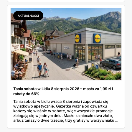
dermokosmetyki Vichy. Wszystkie ceny sprawdziłam w
ofertach, terminy też.
AKTUALNOŚCI
Tania sobota w Lidlu 8 sierpnia 2026 – masło za 1,99 zł i
rabaty do 66%
Tania sobota w Lidlu wraca 8 sierpnia i zapowiada się
wyjątkowo apetycznie. Gazetka ważna od czwartku
kończy się właśnie w sobotę, więc wszystkie promocje
zbiegają się w jednym dniu. Masło za niecałe dwa złote,
arbuz tańszy o dwie trzecie, trzy gratisy w warzywniaku i
jedna oferta działająca wyłącznie w sobotę. Przejrzałam
całą sobotnią gazetkę Lidla strona po stronie i wybrałam