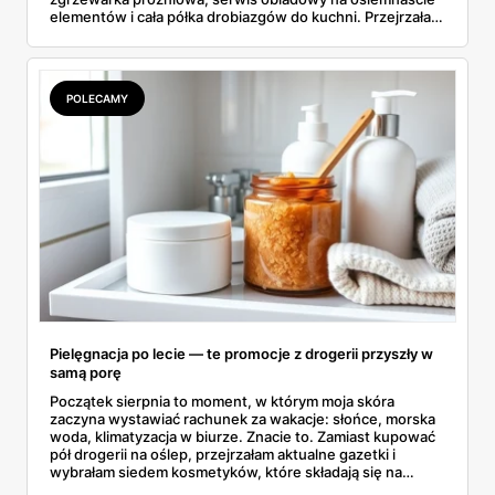
elementów i cała półka drobiazgów do kuchni. Przejrzałam
wszystkie strony i wybrałam to, po co sama ustawiłabym
się przy półce z samego rana.
POLECAMY
Pielęgnacja po lecie — te promocje z drogerii przyszły w
samą porę
Początek sierpnia to moment, w którym moja skóra
zaczyna wystawiać rachunek za wakacje: słońce, morska
woda, klimatyzacja w biurze. Znacie to. Zamiast kupować
pół drogerii na oślep, przejrzałam aktualne gazetki i
wybrałam siedem kosmetyków, które składają się na
sensowny plan regeneracji — od peelingu za 21,95 zł po