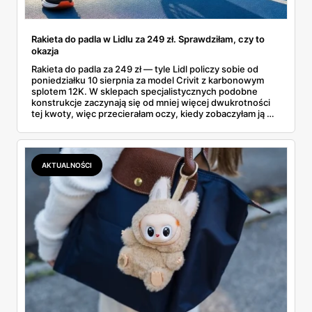
Rakieta do padla w Lidlu za 249 zł. Sprawdziłam, czy to
okazja
Rakieta do padla za 249 zł — tyle Lidl policzy sobie od
poniedziałku 10 sierpnia za model Crivit z karbonowym
splotem 12K. W sklepach specjalistycznych podobne
konstrukcje zaczynają się od mniej więcej dwukrotności
tej kwoty, więc przecierałam oczy, kiedy zobaczyłam ją w
gazetce między dresami a wkrętarką. Padel to dziś
najszybciej rosnący sport w Polsce: kortów przybywa
lawinowo, a chętnych jeszcze szybciej. Sprawdziłam, co
dokładnie dostajemy za te pieniądze i komu taka rakieta
AKTUALNOŚCI
faktycznie wystarczy.