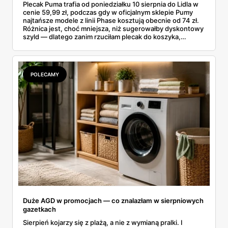
Plecak Puma trafia od poniedziałku 10 sierpnia do Lidla w
cenie 59,99 zł, podczas gdy w oficjalnym sklepie Pumy
najtańsze modele z linii Phase kosztują obecnie od 74 zł.
Różnica jest, choć mniejsza, niż sugerowałby dyskontowy
szyld — dlatego zanim rzuciłam plecak do koszyka,
rozłożyłam ceny na czynniki pierwsze. Poniżej cała
rozpiska: co dokładnie sprzedaje Lidl, ile kosztują
odpowiedniki u producenta i komu ten zakup naprawdę
się opłaci.
POLECAMY
Duże AGD w promocjach — co znalazłam w sierpniowych
gazetkach
Sierpień kojarzy się z plażą, a nie z wymianą pralki. I