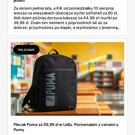
jesień
Za oknem pełnia lata, a KiK od poniedziałku 10 sierpnia
wiesza na wieszakach dziecięce kurtki softshell za 60 zł,
Aldi dzień później dorzuca kalosze za 44,99 zł i kurtki po
39,99 zł. Znam ten moment z poprzednich lat aż za
dobrze: przychodzisz po klapki, a wychodzisz z jesienną
garderobą dla całej rodziny. Sprawdziłam, co dokładnie
pojawi się w gazetkach w przyszłym tygodniu i czy jest
sens kupować jesień, zanim skończą się wakacje.
POLECAMY
Plecak Puma za 59,99 zł w Lidlu. Porównałam z cenami u
Pumy