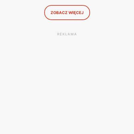
to, co naprawdę się opłaca.
ZOBACZ WIĘCEJ
REKLAMA