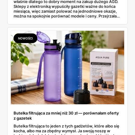
właśnie dlatego to dobry moment na zakup dużego AGD.
Sklepy z elektroniką wypuściły gazetki ważne do końca
miesiąca, więc zamiast polować na jednodniowe okazje,
można na spokojnie porównać modele i ceny. Przejrzałam
aktualne promocje AGD i RTV — poniżej wszystko, co
znalazłam, z cenami i terminami.
NOWOŚCI
Butelka filtrująca za mniej niż 30 zł — porównałam oferty
z gazetek
Butelka filtrująca to jeden z tych gadżetów, które albo się
kocha, albo ma za zbędny wymysł. Ja swoją noszę w