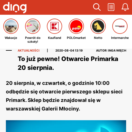
Wakacje
Powrót do
Kaufland
POLOmarket
Netto
Intermarche
szkoły!
AKTUALNOŚCI
|
2020-08-04 13:19
AUTOR: INGA WIĘCH
To już pewne! Otwarcie Primarka
20 sierpnia.
20 sierpnia, w czwartek, o godzinie 10:00
odbędzie się otwarcie pierwszego sklepu sieci
Primark. Sklep będzie znajdował się w
warszawskiej Galerii Młociny.