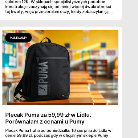
splotem 12K. W sklepach specjalistycznych podobne
konstrukcje zaczynają się od mniej więcej dwukrotności
tej kwoty, więc przecierałam oczy, kiedy zobaczyłam ją w
gazetce między dresami a wkrętarką. Padel to dziś
najszybciej rosnący sport w Polsce: kortów przybywa
lawinowo, a chętnych jeszcze szybciej. Sprawdziłam, co
dokładnie dostajemy za te pieniądze i komu taka rakieta
faktycznie wystarczy.
POLECAMY
Plecak Puma za 59,99 zł w Lidlu.
Porównałam z cenami u Pumy
Plecak Puma trafia od poniedziałku 10 sierpnia do Lidla w
cenie 59,99 zł, podczas gdy w oficjalnym sklepie Pumy