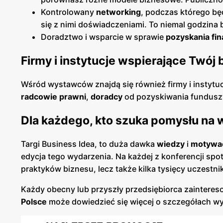
Kontrolowany
networking
, podczas którego b
się z nimi doświadczeniami. To niemal godzina
Doradztwo i wsparcie w sprawie
pozyskania fi
Firmy i instytucje wspierające Twój 
Wśród wystawców znajdą się również firmy i instytu
radcowie prawni
,
doradcy
od pozyskiwania funduszy
Dla każdego, kto szuka pomysłu na 
Targi Business Idea, to duża dawka
wiedzy
i
motywa
edycja tego wydarzenia. Na każdej z konferencji spo
praktyków biznesu, lecz także kilka tysięcy uczestni
Każdy obecny lub przyszły przedsiębiorca zaintere
Polsce
może dowiedzieć się więcej o szczegółach w