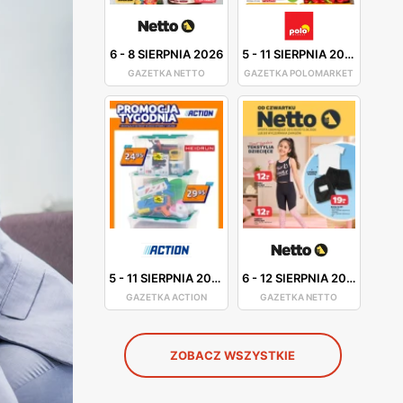
6
-
8 SIERPNIA 2026
5
-
11 SIERPNIA 2026
GAZETKA NETTO
GAZETKA POLOMARKET
5
-
11 SIERPNIA 2026
6
-
12 SIERPNIA 2026
GAZETKA ACTION
GAZETKA NETTO
ZOBACZ WSZYSTKIE