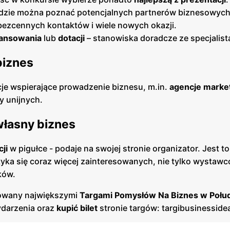
ędzie można poznać potencjalnych partnerów biznesowych
 bezcennych kontaktów i wiele nowych okazji.
nansowania
lub
dotacji
– stanowiska doradcze ze specjalist
biznes
cje wspierające prowadzenie biznesu, m.in.
agencje marke
 unijnych.
własny biznes
cji
w pigułce - podaje na swojej stronie organizator. Jest to
tyka się coraz więcej zainteresowanych, nie tylko wystawc
ków.
sowany największymi
Targami Pomysłów Na Biznes w Połu
ydarzenia oraz
kupić bilet
stronie targów: targibusinessidea