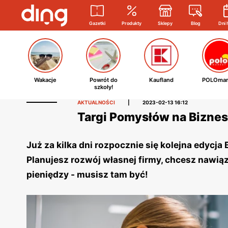
Gazetki
Produkty
Sklepy
Blog
Dni 
Wakacje
Powrót do
Kaufland
POLOmar
szkoły!
AKTUALNOŚCI
|
2023-02-13 16:12
Targi Pomysłów na Biznes
Już za kilka dni rozpocznie się kolejna edycj
Planujesz rozwój własnej firmy, chcesz nawią
pieniędzy - musisz tam być!