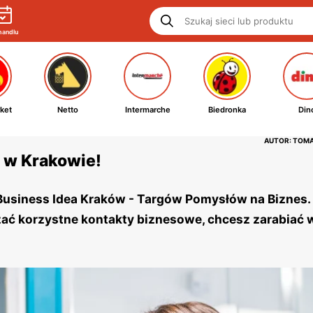
handlu
ket
Netto
Intermarche
Biedronka
Din
AUTOR: TOM
 w Krakowie!
a Business Idea Kraków - Targów Pomysłów na Biznes.
zać korzystne kontakty biznesowe, chcesz zarabiać 