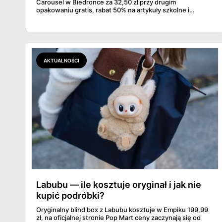
Carousel w Biedronce za 32,50 zł przy drugim
opakowaniu gratis, rabat 50% na artykuły szkolne i
przemysłowe przy zakupie trzech sztuk oraz banany po
2,99 zł za kilogram, ale wyłącznie w sobotę z aplikacją. Aldi
odpowiada masłem za 2,99 zł. Werdykt w skrócie:
najwięcej wyciśniesz z Biedronki, po świeże warzywa jedź
do Aldi.
AKTUALNOŚCI
Labubu — ile kosztuje oryginał i jak nie
kupić podróbki?
Oryginalny blind box z Labubu kosztuje w Empiku 199,99
zł, na oficjalnej stronie Pop Mart ceny zaczynają się od