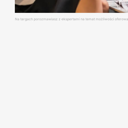
Na targach porozmawiasz z ekspertami na temat możliwości oferowan