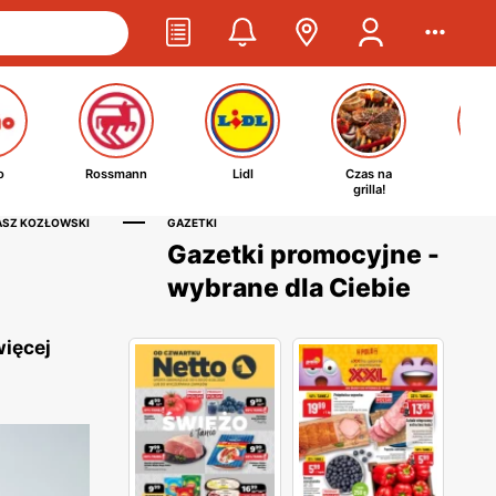
o
Rossmann
Lidl
Czas na
Ta
grilla!
kosm
ASZ KOZŁOWSKI
GAZETKI
Gazetki promocyjne -
wybrane dla Ciebie
więcej