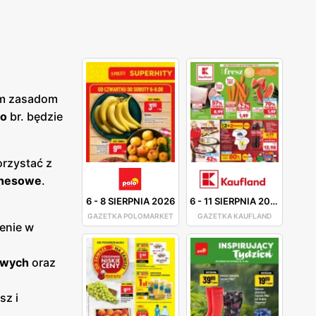
ym zasadom
go
br. będzie
orzystać z
znesowe
.
6
-
8 SIERPNIA 2026
6
-
11 SIERPNIA 2026
GAZETKA POLOMARKET
GAZETKA KAUFLAND
enie w
owych
oraz
sz i