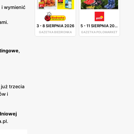
 i wymienić
ami.
3
-
8 SIERPNIA 2026
5
-
11 SIERPNIA 2026
GAZETKA BIEDRONKA
GAZETKA POLOMARKET
tingowe
,
 już trzecia
ów i
dniowej
.pl.