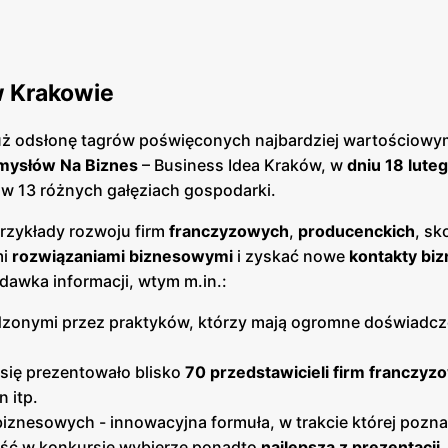
w Krakowie
 już odsłonę tagrów poświęconych najbardziej wartościow
mysłów Na Biznes
– Business Idea Kraków, w
dniu 18 lute
 w 13 różnych gałęziach gospodarki.
rzykłady rozwoju firm
franczyzowych
,
producenckich
, sk
mi
rozwiązaniami biznesowymi
i zyskać nowe
kontakty bi
awka informacji, wtym m.in.:
adzonymi przez praktyków, którzy mają ogromne doświadcz
się prezentowało blisko
70 przedstawicieli firm franczyz
 itp.
biznesowych - innowacyjna formuła, w trakcie której pozna
ść w konkursie wybierze ponadto
najlepszą z prezentacji
.