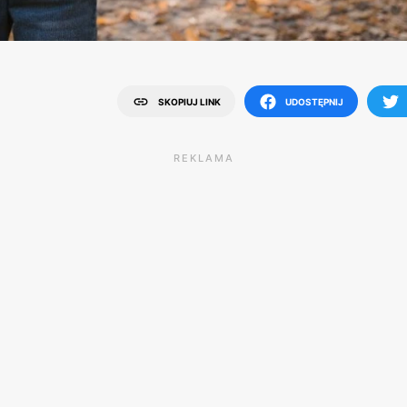
SKOPIUJ LINK
UDOSTĘPNIJ
REKLAMA