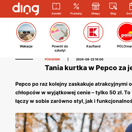
Gazetki
Produkty
Sklepy
Blog
Dni 
Wakacje
Powrót do
Kaufland
POLOmar
szkoły!
PORADNIK
|
2024-08-22 16:00
Tania kurtka w Pepco za j
Pepco po raz kolejny zaskakuje atrakcyjnymi o
chłopców w wyjątkowej cenie – tylko 50 zł. To
łączy w sobie zarówno styl, jak i funkcjonalno