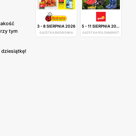
 jakość
3
-
8 SIERPNIA 2026
5
-
11 SIERPNIA 2026
przy tym
GAZETKA BIEDRONKA
GAZETKA POLOMARKET
 dziesiątkę!