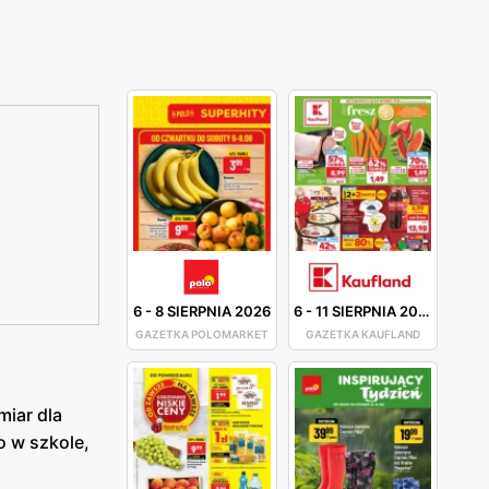
6
-
8 SIERPNIA 2026
6
-
11 SIERPNIA 2026
GAZETKA POLOMARKET
GAZETKA KAUFLAND
miar dla
o w szkole,