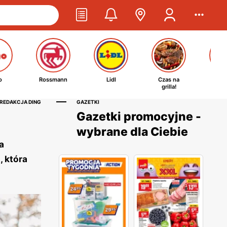
o
Rossmann
Lidl
Czas na
Ta
grilla!
kosm
 REDAKCJA DING
GAZETKI
Gazetki promocyjne -
wybrane dla Ciebie
a
, która