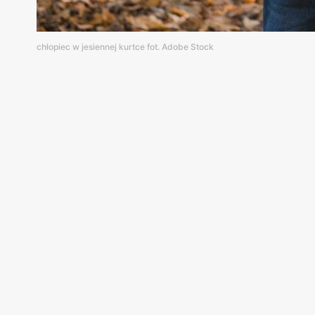
chłopiec w jesiennej kurtce fot. Adobe Stock