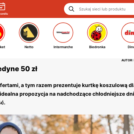
handlu
ket
Netto
Intermarche
Biedronka
Din
AUTOR:
edyne 50 zł
fertami, a tym razem prezentuje kurtkę koszulową dl
 idealna propozycja na nadchodzące chłodniejsze dni
ść.