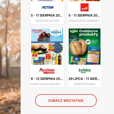
5
-
11 SIERPNIA 2026
5
-
11 SIERPNIA 2026
GAZETKA ACTION
GAZETKA POLOMARKET
6
-
12 SIERPNIA 2026
29 LIPCA
-
11 SIERPNIA 2026
GAZETKA AUCHAN SUPERMARKET
GAZETKA ŻABKA
ZOBACZ WSZYSTKIE