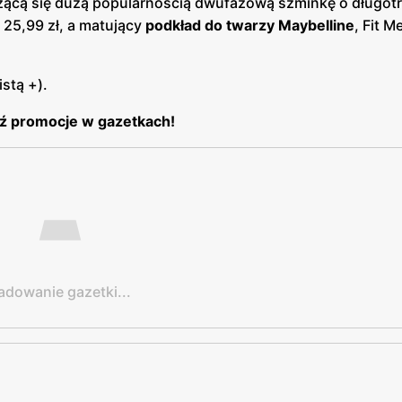
eszącą się dużą popularnością dwufazową szminkę o długo
a 25,99 zł, a matujący
podkład do twarzy Maybelline
, Fit M
istą +).
ź promocje w gazetkach!
adowanie gazetki...