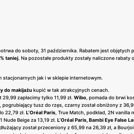
 potrwa do soboty, 31 października. Rabatem jest objętych
% taniej
. Na pozostałe produkty zostały naliczone rabaty 
stacjonarnych jak i w sklepie internetowym.
y do makijażu
kupić w tak atrakcyjnych cenach.
 29,99 zapłacimy tylko 11,99 zł.
Wibo
, pomada do brwi k
e, pogrubiający tusz do rzęs, czarny został obniżony z 36,
do 22,79 zł.
L’Oréal Paris
, True Match, podkład, 2N vanilla
 01 Nude Beige za 13,19 zł.
L’Oréal Paris, Bambi Eye False La
ydłużający został przeceniony z 65,99 na 26,39 zł, a Bourjo