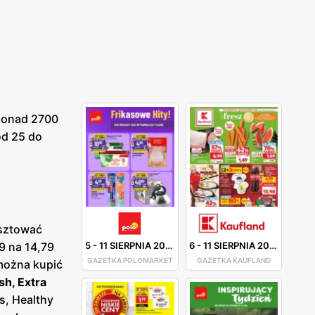
 ponad 2700
od 25 do
osztować
99 na 14,79
5
-
11 SIERPNIA 2026
6
-
11 SIERPNIA 2026
GAZETKA POLOMARKET
GAZETKA KAUFLAND
 można kupić
sh, Extra
is, Healthy