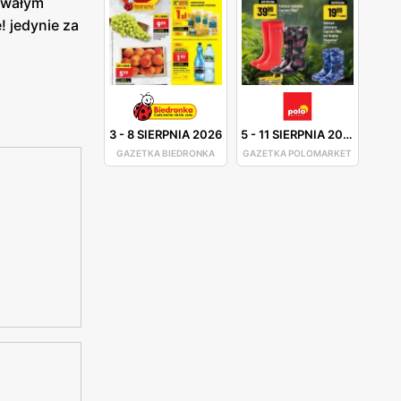
trwałym
e! jedynie za
3
-
8 SIERPNIA 2026
5
-
11 SIERPNIA 2026
GAZETKA BIEDRONKA
GAZETKA POLOMARKET