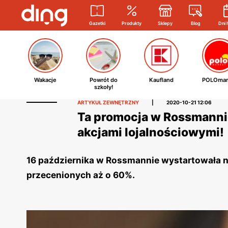
Gazetki
Produkty
Sklepy
Blog
Dni 
Wakacje
Powrót do
Kaufland
POLOmar
szkoły!
ARTYKUŁ ZEWNĘTRZNY
|
2020-10-21 12:06
Ta promocja w Rossmannie
akcjami lojalnościowymi!
16 października w Rossmannie wystartowała n
przecenionych aż o 60%.