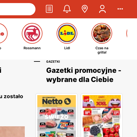
o
Rossmann
Lidl
Czas na
Ta
grilla!
kosm
GAZETKI
i
Gazetki promocyjne -
wybrane dla Ciebie
u zostało