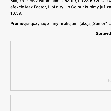
Mix, krem BB z witaminami z 58,99, na 23,59 zł. Ci
efekcie Max Factor, Lipfinity Lip Colour kupimy już z
13,59.
Promocja
łączy się z innymi akcjami (akcją „Senior”, L
Sprawd
Ł