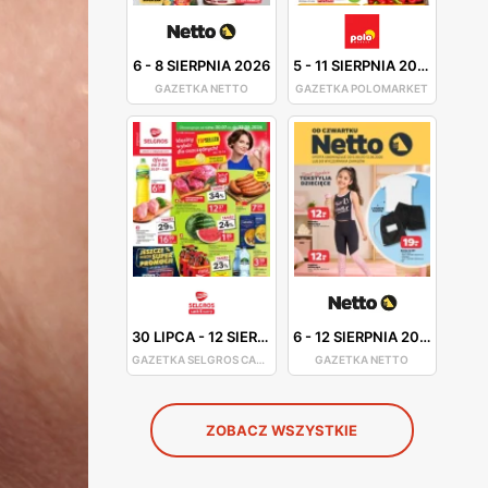
6
-
8 SIERPNIA 2026
5
-
11 SIERPNIA 2026
GAZETKA NETTO
GAZETKA POLOMARKET
30 LIPCA
-
12 SIERPNIA 2026
6
-
12 SIERPNIA 2026
GAZETKA SELGROS CASH&CARRY
GAZETKA NETTO
ZOBACZ WSZYSTKIE