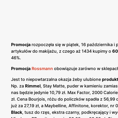
Promocja
rozpoczęła się w piątek, 16 października i
artykułów do makijażu, z czego aż 1434 kupimy o
60
46%.
Promocja
Rossmann
obowiązuje zarówno w sklepach 
Jest to niepowtarzalna okazja żeby ulubione
produkt
Np. za
Rimmel
, Stay Matte, puder w kamieniu zamiast
nas będzie jedynie 10,79 zł. Max Factor, 2000 Calori
zł. Cena Bourjois, różu do policzków spadła z 56,99 
już za 27,19 zł, a Maybelline, Affinitone, korektor, nr
Black
, tusz do rzęs, ekstra czarny, podkręcający i w