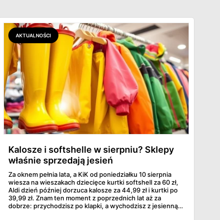
AKTUALNOŚCI
Kalosze i softshelle w sierpniu? Sklepy
właśnie sprzedają jesień
Za oknem pełnia lata, a KiK od poniedziałku 10 sierpnia
wiesza na wieszakach dziecięce kurtki softshell za 60 zł,
Aldi dzień później dorzuca kalosze za 44,99 zł i kurtki po
39,99 zł. Znam ten moment z poprzednich lat aż za
dobrze: przychodzisz po klapki, a wychodzisz z jesienną
garderobą dla całej rodziny. Sprawdziłam, co dokładnie