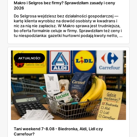
Makro i Selgros bez firmy? Sprawdziłam zasady i ceny
2026
Do Selgrosa wejdziesz bez działalności gospodarczej —
kartę klienta wyrobisz na dowód osobisty w kwadrans i
nic za nią nie zapłacisz. W Makro sprawa jest trudniejsza,
bo oferta formalnie celuje w firmy. Sprawdziłam też ceny i
tu niespodzianka: gazetki hurtowni podają kwoty netto, a
przy kasie doliczany jest VAT. Co więcej, hurt wcale nie
zawsze wygrywa — ta sama kawa ziarnista kosztuje w
Makro ponad dwa razy więcej niż w weekendowej
promocji dyskontu.
AKTUALNOŚCI
Tani weekend 7-8.08 - Biedronka, Aldi, Lidl czy
Carrefour?