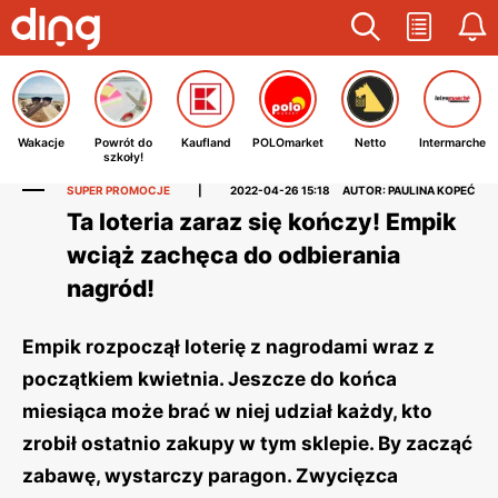
Wakacje
Powrót do
Kaufland
POLOmarket
Netto
Intermarche
szkoły!
SUPER PROMOCJE
|
2022-04-26 15:18
AUTOR: PAULINA KOPEĆ
Ta loteria zaraz się kończy! Empik
wciąż zachęca do odbierania
nagród!
Empik rozpoczął loterię z nagrodami wraz z
początkiem kwietnia. Jeszcze do końca
miesiąca może brać w niej udział każdy, kto
zrobił ostatnio zakupy w tym sklepie. By zacząć
zabawę, wystarczy paragon. Zwycięzca