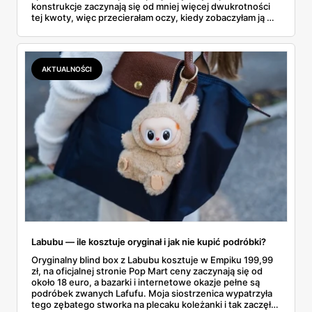
konstrukcje zaczynają się od mniej więcej dwukrotności
tej kwoty, więc przecierałam oczy, kiedy zobaczyłam ją w
gazetce między dresami a wkrętarką. Padel to dziś
najszybciej rosnący sport w Polsce: kortów przybywa
lawinowo, a chętnych jeszcze szybciej. Sprawdziłam, co
dokładnie dostajemy za te pieniądze i komu taka rakieta
AKTUALNOŚCI
faktycznie wystarczy.
Labubu — ile kosztuje oryginał i jak nie kupić podróbki?
Oryginalny blind box z Labubu kosztuje w Empiku 199,99
zł, na oficjalnej stronie Pop Mart ceny zaczynają się od
około 18 euro, a bazarki i internetowe okazje pełne są
podróbek zwanych Lafufu. Moja siostrzenica wypatrzyła
tego zębatego stworka na plecaku koleżanki i tak zaczęło