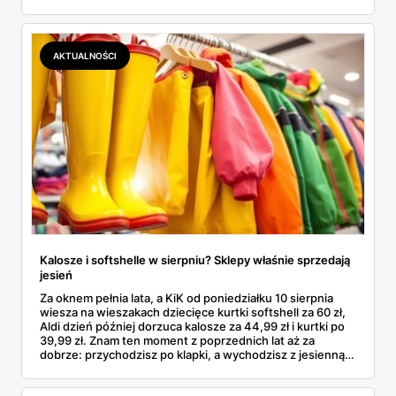
się rodzinne śledztwo: co to właściwie jest, ile naprawdę
kosztuje i po czym poznać, że sprzedawca nie wciska nam
podróbki. Spisałam wszystko, czego się dowiedziałam —
łącznie z jedną wpadką, o której za chwilę.
AKTUALNOŚCI
Kalosze i softshelle w sierpniu? Sklepy właśnie sprzedają
jesień
Za oknem pełnia lata, a KiK od poniedziałku 10 sierpnia
wiesza na wieszakach dziecięce kurtki softshell za 60 zł,
Aldi dzień później dorzuca kalosze za 44,99 zł i kurtki po
39,99 zł. Znam ten moment z poprzednich lat aż za
dobrze: przychodzisz po klapki, a wychodzisz z jesienną
garderobą dla całej rodziny. Sprawdziłam, co dokładnie
pojawi się w gazetkach w przyszłym tygodniu i czy jest