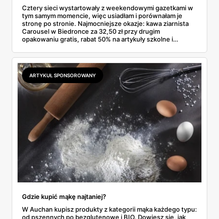
Cztery sieci wystartowały z weekendowymi gazetkami w
tym samym momencie, więc usiadłam i porównałam je
stronę po stronie. Najmocniejsze okazje: kawa ziarnista
Carousel w Biedronce za 32,50 zł przy drugim
opakowaniu gratis, rabat 50% na artykuły szkolne i
przemysłowe przy zakupie trzech sztuk oraz banany po
2,99 zł za kilogram, ale wyłącznie w sobotę z aplikacją. Aldi
odpowiada masłem za 2,99 zł. Werdykt w skrócie:
najwięcej wyciśniesz z Biedronki, po świeże warzywa jedź
ARTYKUŁ SPONSOROWANY
do Aldi.
Gdzie kupić mąkę najtaniej?
W Auchan kupisz produkty z kategorii mąka każdego typu:
od pszennych po bezglutenowe i BIO. Dowiesz się, jak