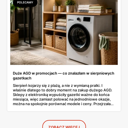
POLECAMY
Duże AGD w promocjach — co znalazłam w sierpniowych
gazetkach
Sierpień kojarzy się z plażą, a nie z wymianą pralki. I
właśnie dlatego to dobry moment na zakup dużego AGD.
Sklepy z elektroniką wypuściły gazetki ważne do końca
miesiąca, więc zamiast polować na jednodniowe okazje,
można na spokojnie porównać modele i ceny. Przejrzałam
aktualne promocje AGD i RTV — poniżej wszystko, co
znalazłam, z cenami i terminami.
ZOBACZ WIĘCEJ