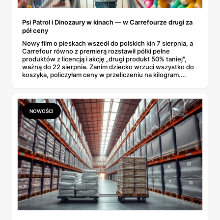
Psi Patrol i Dinozaury w kinach — w Carrefourze drugi za
pół ceny
Nowy film o pieskach wszedł do polskich kin 7 sierpnia, a
Carrefour równo z premierą rozstawił półki pełne
produktów z licencją i akcję „drugi produkt 50% taniej",
ważną do 22 sierpnia. Zanim dziecko wrzuci wszystko do
koszyka, policzyłam ceny w przeliczeniu na kilogram.
Wnioski? Krem orzechowy z paluszkami za 3,49 zł to
prawie 140 zł za kilogram, ale lody do mrożenia i rurki
waflowe bronią się nawet bez rabatu.
NOWOŚCI