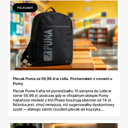
sens kupować jesień, zanim skończą się wakacje.
POLECAMY
Plecak Puma za 59,99 zł w Lidlu. Porównałam z cenami u
Pumy
Plecak Puma trafia od poniedziałku 10 sierpnia do Lidla w
cenie 59,99 zł, podczas gdy w oficjalnym sklepie Pumy
najtańsze modele z linii Phase kosztują obecnie od 74 zł.
Różnica jest, choć mniejsza, niż sugerowałby dyskontowy
szyld — dlatego zanim rzuciłam plecak do koszyka,
rozłożyłam ceny na czynniki pierwsze. Poniżej cała
rozpiska: co dokładnie sprzedaje Lidl, ile kosztują
odpowiedniki u producenta i komu ten zakup naprawdę
się opłaci.