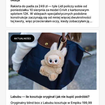
okazja
Rakieta do padla za 249 zł — tyle Lidl policzy sobie od
poniedziałku 10 sierpnia za model Crivit z karbonowym
splotem 12K. W sklepach specjalistycznych podobne
konstrukcje zaczynają się od mniej więcej dwukrotności
tej kwoty, więc przecierałam oczy, kiedy zobaczyłam ją w
gazetce między dresami a wkrętarką. Padel to dziś
najszybciej rosnący sport w Polsce: kortów przybywa
lawinowo, a chętnych jeszcze szybciej. Sprawdziłam, co
dokładnie dostajemy za te pieniądze i komu taka rakieta
AKTUALNOŚCI
faktycznie wystarczy.
Labubu — ile kosztuje oryginał i jak nie kupić podróbki?
Oryginalny blind box z Labubu kosztuje w Empiku 199,99