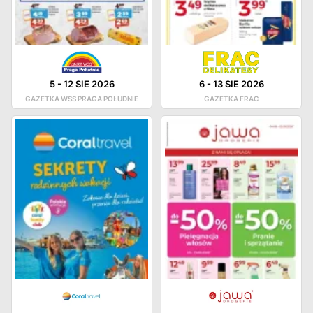
5
-
12 SIE 2026
6
-
13 SIE 2026
GAZETKA WSS PRAGA POŁUDNIE
GAZETKA FRAC