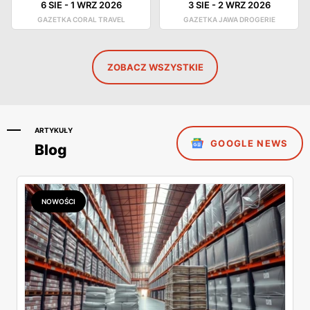
6 SIE
-
1 WRZ 2026
3 SIE
-
2 WRZ 2026
GAZETKA CORAL TRAVEL
GAZETKA JAWA DROGERIE
ZOBACZ WSZYSTKIE
ARTYKUŁY
GOOGLE NEWS
Blog
NOWOŚCI