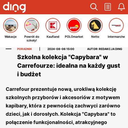
Wakacje
Powrót do
Kaufland
POLOmarket
Netto
Intermarche
szkoły!
PORADNIK
|
2024-08-06 15:00
AUTOR: REDAKCJA DING
Szkolna kolekcja "Capybara" w
Carrefourze: idealna na każdy gust
i budżet
Carrefour prezentuje nową, urokliwą kolekcję
szkolnych przyborów i akcesoriów z motywem
kapibary, która z pewnością zachwyci zarówno
dzieci, jak i dorosłych. Kolekcja "Capybara" to
połączenie funkcjonalności, atrakcyjnego