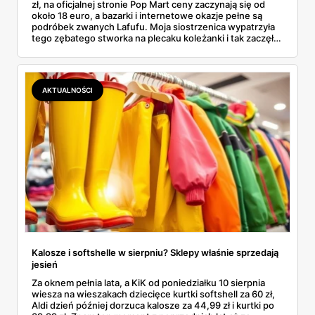
zł, na oficjalnej stronie Pop Mart ceny zaczynają się od
około 18 euro, a bazarki i internetowe okazje pełne są
podróbek zwanych Lafufu. Moja siostrzenica wypatrzyła
tego zębatego stworka na plecaku koleżanki i tak zaczęło
się rodzinne śledztwo: co to właściwie jest, ile naprawdę
kosztuje i po czym poznać, że sprzedawca nie wciska nam
podróbki. Spisałam wszystko, czego się dowiedziałam —
łącznie z jedną wpadką, o której za chwilę.
AKTUALNOŚCI
Kalosze i softshelle w sierpniu? Sklepy właśnie sprzedają
jesień
Za oknem pełnia lata, a KiK od poniedziałku 10 sierpnia
wiesza na wieszakach dziecięce kurtki softshell za 60 zł,
Aldi dzień później dorzuca kalosze za 44,99 zł i kurtki po