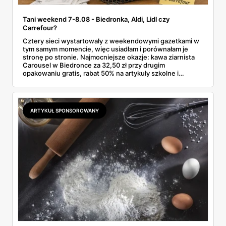
Tani weekend 7-8.08 - Biedronka, Aldi, Lidl czy
Carrefour?
Cztery sieci wystartowały z weekendowymi gazetkami w
tym samym momencie, więc usiadłam i porównałam je
stronę po stronie. Najmocniejsze okazje: kawa ziarnista
Carousel w Biedronce za 32,50 zł przy drugim
opakowaniu gratis, rabat 50% na artykuły szkolne i
przemysłowe przy zakupie trzech sztuk oraz banany po
2,99 zł za kilogram, ale wyłącznie w sobotę z aplikacją. Aldi
odpowiada masłem za 2,99 zł. Werdykt w skrócie:
najwięcej wyciśniesz z Biedronki, po świeże warzywa jedź
ARTYKUŁ SPONSOROWANY
do Aldi.