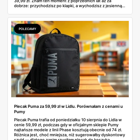
39,99 zł. Znam ten moment z poprzednich lat aż za
dobrze: przychodzisz po klapki, a wychodzisz z jesienną
garderobą dla całej rodziny. Sprawdziłam, co dokładnie
pojawi się w gazetkach w przyszłym tygodniu i czy jest
sens kupować jesień, zanim skończą się wakacje.
POLECAMY
Plecak Puma za 59,99 zł w Lidlu. Porównałam z cenami u
Pumy
Plecak Puma trafia od poniedziałku 10 sierpnia do Lidla w
cenie 59,99 zł, podczas gdy w oficjalnym sklepie Pumy
najtańsze modele z linii Phase kosztują obecnie od 74 zł.
Różnica jest, choć mniejsza, niż sugerowałby dyskontowy
szyld — dlatego zanim rzuciłam plecak do koszyka,