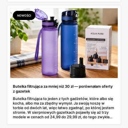
znalazłam, z cenami i terminami.
NOWOŚCI
Butelka filtrująca za mniej niż 30 zł — porównałam oferty
z gazetek
Butelka filtrująca to jeden z tych gadżetów, które albo się
kocha, albo ma za zbędny wymysł. Ja swoją noszę w
torbie od dwóch lat, więc łatwo zgadnąć, po której jestem
stronie. W sierpniowych gazetkach pojawiły się aż trzy
modele w cenach od 24,99 do 29,99 zł, do tego zwykła
butelka za 14,99 zł dla nieprzekonanych. Sprawdziłam
wszystkie oferty i policzyłam, kiedy taki zakup faktycznie