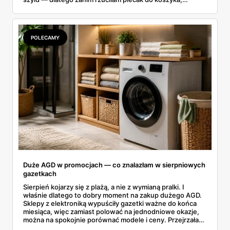
rozłożyłam ceny na czynniki pierwsze. Poniżej cała
rozpiska: co dokładnie sprzedaje Lidl, ile kosztują
odpowiedniki u producenta i komu ten zakup naprawdę
się opłaci.
POLECAMY
Duże AGD w promocjach — co znalazłam w sierpniowych
gazetkach
Sierpień kojarzy się z plażą, a nie z wymianą pralki. I
właśnie dlatego to dobry moment na zakup dużego AGD.
Sklepy z elektroniką wypuściły gazetki ważne do końca
miesiąca, więc zamiast polować na jednodniowe okazje,
można na spokojnie porównać modele i ceny. Przejrzałam
aktualne promocje AGD i RTV — poniżej wszystko, co