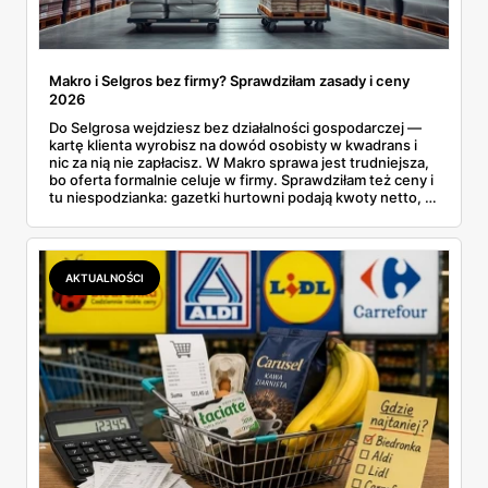
Makro i Selgros bez firmy? Sprawdziłam zasady i ceny
2026
Do Selgrosa wejdziesz bez działalności gospodarczej —
kartę klienta wyrobisz na dowód osobisty w kwadrans i
nic za nią nie zapłacisz. W Makro sprawa jest trudniejsza,
bo oferta formalnie celuje w firmy. Sprawdziłam też ceny i
tu niespodzianka: gazetki hurtowni podają kwoty netto, a
przy kasie doliczany jest VAT. Co więcej, hurt wcale nie
zawsze wygrywa — ta sama kawa ziarnista kosztuje w
Makro ponad dwa razy więcej niż w weekendowej
promocji dyskontu.
AKTUALNOŚCI