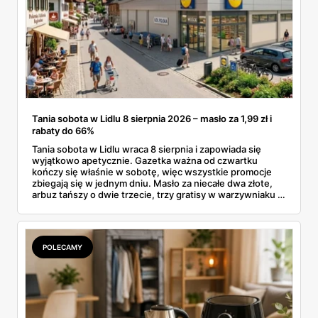
Tania sobota w Lidlu 8 sierpnia 2026 – masło za 1,99 zł i
rabaty do 66%
Tania sobota w Lidlu wraca 8 sierpnia i zapowiada się
wyjątkowo apetycznie. Gazetka ważna od czwartku
kończy się właśnie w sobotę, więc wszystkie promocje
zbiegają się w jednym dniu. Masło za niecałe dwa złote,
arbuz tańszy o dwie trzecie, trzy gratisy w warzywniaku i
jedna oferta działająca wyłącznie w sobotę. Przejrzałam
całą sobotnią gazetkę Lidla strona po stronie i wybrałam
to, co naprawdę się opłaca.
POLECAMY