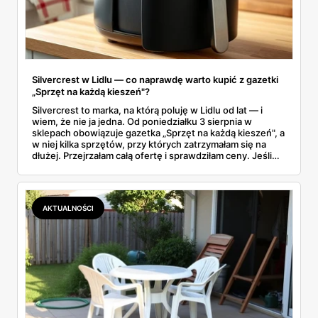
Silvercrest w Lidlu — co naprawdę warto kupić z gazetki
„Sprzęt na każdą kieszeń"?
Silvercrest to marka, na którą poluję w Lidlu od lat — i
wiem, że nie ja jedna. Od poniedziałku 3 sierpnia w
sklepach obowiązuje gazetka „Sprzęt na każdą kieszeń", a
w niej kilka sprzętów, przy których zatrzymałam się na
dłużej. Przejrzałam całą ofertę i sprawdziłam ceny. Jeśli
zastanawiacie się, czy tegoroczny air fryer za 299 zł to
faktycznie okazja — poniżej znajdziecie odpowiedź.
Uwaga: promocja trwa tylko do 8 sierpnia.
AKTUALNOŚCI