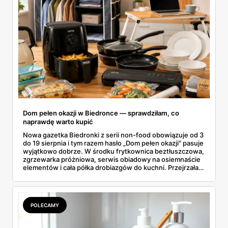
Dom pełen okazji w Biedronce — sprawdziłam, co
naprawdę warto kupić
Nowa gazetka Biedronki z serii non-food obowiązuje od 3
do 19 sierpnia i tym razem hasło „Dom pełen okazji" pasuje
wyjątkowo dobrze. W środku frytkownica beztłuszczowa,
zgrzewarka próżniowa, serwis obiadowy na osiemnaście
elementów i cała półka drobiazgów do kuchni. Przejrzałam
wszystkie strony i wybrałam to, po co sama ustawiłabym
się przy półce z samego rana.
POLECAMY