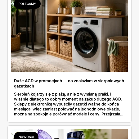
POLECAMY
Duże AGD w promocjach — co znalazłam w sierpniowych
gazetkach
Sierpień kojarzy się z plażą, a nie z wymianą pralki. I
właśnie dlatego to dobry moment na zakup dużego AGD.
Sklepy z elektroniką wypuściły gazetki ważne do końca
miesiąca, więc zamiast polować na jednodniowe okazje,
można na spokojnie porównać modele i ceny. Przejrzałam
aktualne promocje AGD i RTV — poniżej wszystko, co
znalazłam, z cenami i terminami.
NOWOŚCI