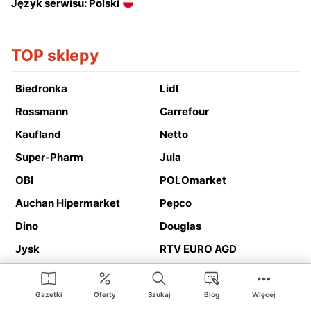
Język serwisu: Polski
TOP sklepy
Biedronka
Lidl
Rossmann
Carrefour
Kaufland
Netto
Super-Pharm
Jula
OBI
POLOmarket
Auchan Hipermarket
Pepco
Dino
Douglas
Jysk
RTV EURO AGD
Action
Media Expert
Deichmann
Media Markt
Gazetki
Oferty
Szukaj
Blog
Więcej