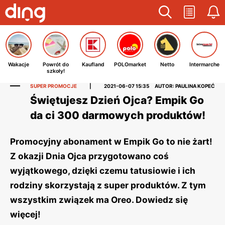
Wakacje
Powrót do
Kaufland
POLOmarket
Netto
Intermarche
szkoły!
SUPER PROMOCJE
|
2021-06-07 15:35
AUTOR: PAULINA KOPEĆ
Świętujesz Dzień Ojca? Empik Go
da ci 300 darmowych produktów!
Promocyjny abonament w Empik Go to nie żart!
Z okazji Dnia Ojca przygotowano coś
wyjątkowego, dzięki czemu tatusiowie i ich
rodziny skorzystają z super produktów. Z tym
wszystkim związek ma Oreo. Dowiedz się
więcej!