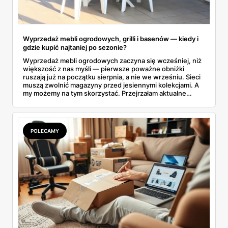
Wyprzedaż mebli ogrodowych, grilli i basenów — kiedy i
gdzie kupić najtaniej po sezonie?
Wyprzedaż mebli ogrodowych zaczyna się wcześniej, niż
większość z nas myśli — pierwsze poważne obniżki
ruszają już na początku sierpnia, a nie we wrześniu. Sieci
muszą zwolnić magazyny przed jesiennymi kolekcjami. A
my możemy na tym skorzystać. Przejrzałam aktualne
gazetki i zebrałam konkretne przeceny na krzesła, stoły,
leżaki, grille i baseny. Do tego podpowiadam, jak odróżnić
prawdziwą obniżkę od pozornej.
POLECAMY