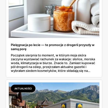
Pielęgnacja po lecie — te promocje z drogerii przyszły w
samą porę
Początek sierpnia to moment, w którym moja skóra
zaczyna wystawiać rachunek za wakacje: słońce, morska
woda, klimatyzacja w biurze. Znacie to. Zamiast kupować
pół drogerii na oślep, przejrzałam aktualne gazetki i
wybrałam siedem kosmetyków, które składają się na
sensowny plan regeneracji — od peelingu za 21,95 zł po
dermokosmetyki Vichy. Wszystkie ceny sprawdziłam w
ofertach, terminy też.
AKTUALNOŚCI