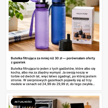
Butelka filtrująca za mniej niż 30 zł — porównałam oferty
z gazetek
Butelka filtrująca to jeden z tych gadżetów, które albo się
kocha, albo ma za zbędny wymysł. Ja swoją noszę w
torbie od dwóch lat, więc łatwo zgadnąć, po której jestem
stronie. W sierpniowych gazetkach pojawiły się aż trzy
modele w cenach od 24,99 do 29,99 zł, do tego zwykła
butelka za 14,99 zł dla nieprzekonanych. Sprawdziłam
wszystkie oferty i policzyłam, kiedy taki zakup faktycznie
się opłaca.
AKTUALNOŚCI