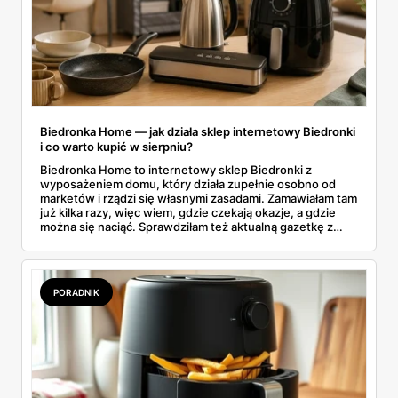
Biedronka Home — jak działa sklep internetowy Biedronki
i co warto kupić w sierpniu?
Biedronka Home to internetowy sklep Biedronki z
wyposażeniem domu, który działa zupełnie osobno od
marketów i rządzi się własnymi zasadami. Zamawiałam tam
już kilka razy, więc wiem, gdzie czekają okazje, a gdzie
można się naciąć. Sprawdziłam też aktualną gazetkę z
domowymi produktami w zwykłych sklepach. Zebrałam
wszystko w jednym miejscu: jak zamawiać, ile trwa zwrot,
jakie kody rabatowe działają w sierpniu i które produkty
faktycznie warto włożyć do koszyka.
PORADNIK