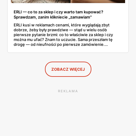
ERLI — co to za sklep i czy warto tam kupować?
Sprawdzam, zanim klikniecie „zamawiam"
ERLI kusi w reklamach cenami, które wyglądają zbyt
dobrze, żeby były prawdziwe — stąd u wielu osób
pierwsze pytanie brzmi: co to właściwie za sklep i czy
można mu ufać? Znam to uczucie. Sama przeszłam tę
drogę — od nieufności po pierwsze zamówienie.
Sprawdziłam, jak ta platforma działa, kto za nią stoi, co
mówią kupujący i co ciekawego jest tam teraz w promocji,
na początku sierpnia. Poniżej wszystko, co warto
wiedzieć przed pierwszym koszykiem.
ZOBACZ WIĘCEJ
REKLAMA