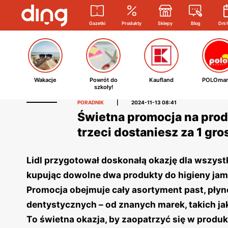
Gazetki
Produkty
Sklepy
Blog
Dni 
Wakacje
Powrót do
Kaufland
POLOmar
szkoły!
PORADNIK
|
2024-11-13 08:41
Świetna promocja na produ
trzeci dostaniesz za 1 gro
Lidl przygotował doskonałą okazję dla wszystki
kupując dowolne dwa produkty do higieny jamy
Promocja obejmuje cały asortyment past, płynó
dentystycznych – od znanych marek, takich jak 
To świetna okazja, by zaopatrzyć się w produkt