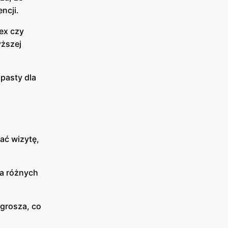
ncji.
mex czy
yższej
 pasty dla
ać wizytę,
ia różnych
grosza, co