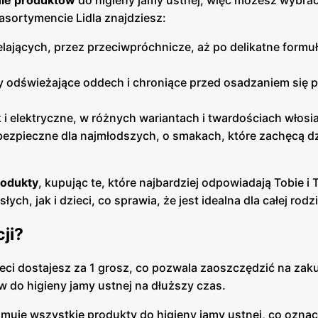
ie produktów
do higieny jamy ustnej, więc możesz wybrać
asortymencie Lidla znajdziesz:
elających, przez przeciwpróchnicze, aż po delikatne formu
 odświeżające oddech i chroniące przed osadzaniem się pł
i elektryczne, w różnych wariantach i twardościach włosia
bezpieczne dla najmłodszych, o smakach, które zachęcą dz
rodukty
, kupując te, które najbardziej odpowiadają Tobie i 
ch, jak i dzieci, co sprawia, że jest idealna dla całej rodz
ji?
eci dostajesz za 1 grosz, co pozwala zaoszczędzić na zak
 do higieny jamy ustnej na dłuższy czas.
muje wszystkie produkty do higieny jamy ustnej, co oznac