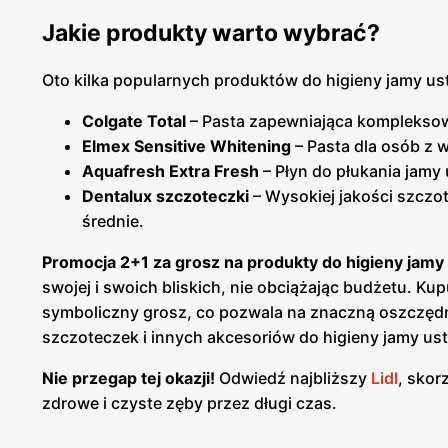
Jakie produkty warto wybrać?
Oto kilka popularnych produktów do higieny jamy ust
Colgate Total
– Pasta zapewniająca kompleksową
Elmex Sensitive Whitening
– Pasta dla osób z 
Aquafresh Extra Fresh
– Płyn do płukania jamy 
Dentalux szczoteczki
– Wysokiej jakości szczo
średnie.
Promocja 2+1 za grosz na produkty do higieny jamy 
swojej i swoich bliskich, nie obciążając budżetu. Ku
symboliczny grosz, co pozwala na znaczną oszczędn
szczoteczek i innych akcesoriów do higieny jamy us
Nie przegap tej okazji!
Odwiedź najbliższy
Lidl
, skor
zdrowe i czyste zęby przez długi czas.