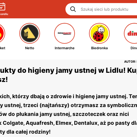
handlu
ket
Netto
Intermarche
Biedronka
Din
AUTOR:
kty do higieny jamy ustnej w Lidlu! Kup
sz!
ch, którzy dbają o zdrowie i higienę jamy ustnej. Ter
 ustnej, trzeci (najtańszy) otrzymasz za symboliczn
w do płukania jamy ustnej, szczoteczek oraz nici
Colgate, Aquafresh, Elmex, Dentalux, aż po pasty dla
y dla całej rodziny!