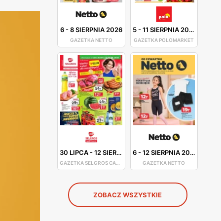
6
-
8 SIERPNIA 2026
5
-
11 SIERPNIA 2026
GAZETKA NETTO
GAZETKA POLOMARKET
30 LIPCA
-
12 SIERPNIA 2026
6
-
12 SIERPNIA 2026
GAZETKA SELGROS CASH&CARRY
GAZETKA NETTO
ZOBACZ WSZYSTKIE