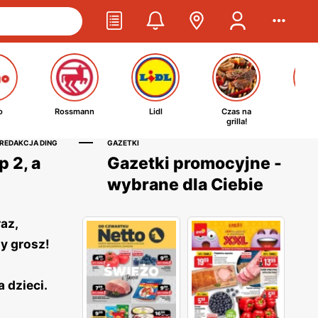
o
Rossmann
Lidl
Czas na
Ta
grilla!
kosm
 REDAKCJA DING
GAZETKI
 2, a
Gazetki promocyjne -
wybrane dla Ciebie
az,
y grosz!
 dzieci.