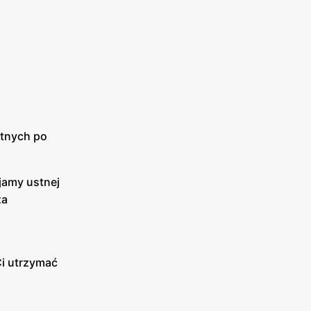
atnych po
jamy ustnej
za
,
Ci utrzymać