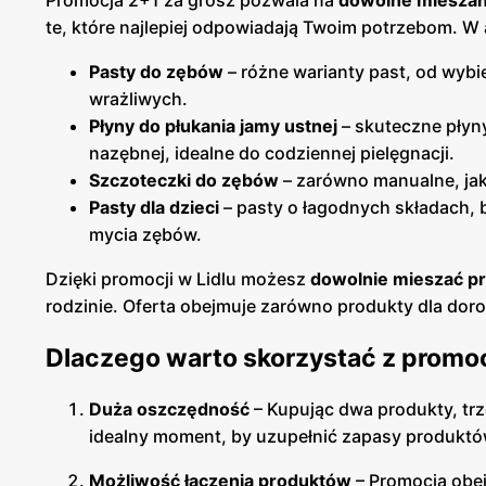
Promocja 2+1 za grosz pozwala na
dowolne mieszan
te, które najlepiej odpowiadają Twoim potrzebom. W 
Pasty do zębów
– różne warianty past, od wybi
wrażliwych.
Płyny do płukania jamy ustnej
– skuteczne płyny
nazębnej, idealne do codziennej pielęgnacji.
Szczoteczki do zębów
– zarówno manualne, jak 
Pasty dla dzieci
– pasty o łagodnych składach, 
mycia zębów.
Dzięki promocji w Lidlu możesz
dowolnie mieszać p
rodzinie. Oferta obejmuje zarówno produkty dla dorosły
Dlaczego warto skorzystać z promoc
Duża oszczędność
– Kupując dwa produkty, trz
idealny moment, by uzupełnić zapasy produktów
Możliwość łączenia produktów
– Promocja obej