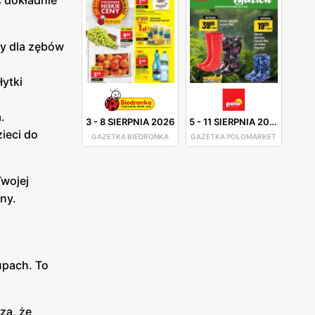
 dokładnie
ły dla zębów
ytki
.
3
-
8 SIERPNIA 2026
5
-
11 SIERPNIA 2026
ieci do
GAZETKA BIEDRONKA
GAZETKA POLOMARKET
Twojej
iny.
upach. To
za, że